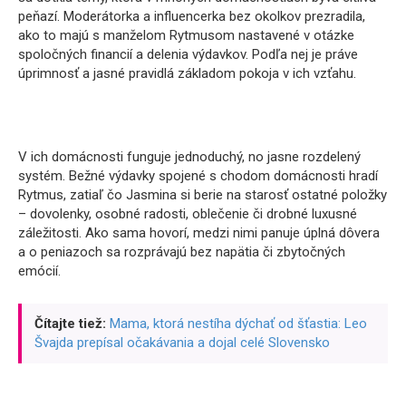
peňazí. Moderátorka a influencerka bez okolkov prezradila,
ako to majú s manželom Rytmusom nastavené v otázke
spoločných financií a delenia výdavkov. Podľa nej je práve
úprimnosť a jasné pravidlá základom pokoja v ich vzťahu.
V ich domácnosti funguje jednoduchý, no jasne rozdelený
systém. Bežné výdavky spojené s chodom domácnosti hradí
Rytmus, zatiaľ čo Jasmina si berie na starosť ostatné položky
– dovolenky, osobné radosti, oblečenie či drobné luxusné
záležitosti. Ako sama hovorí, medzi nimi panuje úplná dôvera
a o peniazoch sa rozprávajú bez napätia či zbytočných
emócií.
Čítajte tiež:
Mama, ktorá nestíha dýchať od šťastia: Leo
Švajda prepísal očakávania a dojal celé Slovensko