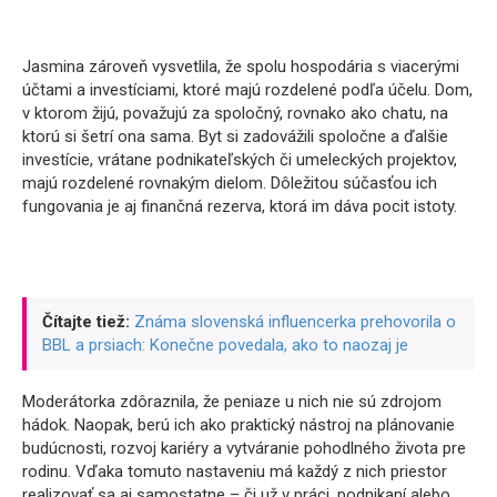
Jasmina zároveň vysvetlila, že spolu hospodária s viacerými
účtami a investíciami, ktoré majú rozdelené podľa účelu. Dom,
v ktorom žijú, považujú za spoločný, rovnako ako chatu, na
ktorú si šetrí ona sama. Byt si zadovážili spoločne a ďalšie
investície, vrátane podnikateľských či umeleckých projektov,
majú rozdelené rovnakým dielom. Dôležitou súčasťou ich
fungovania je aj finančná rezerva, ktorá im dáva pocit istoty.
Čítajte tiež:
Známa slovenská influencerka prehovorila o
BBL a prsiach: Konečne povedala, ako to naozaj je
Moderátorka zdôraznila, že peniaze u nich nie sú zdrojom
hádok. Naopak, berú ich ako praktický nástroj na plánovanie
budúcnosti, rozvoj kariéry a vytváranie pohodlného života pre
rodinu. Vďaka tomuto nastaveniu má každý z nich priestor
realizovať sa aj samostatne – či už v práci, podnikaní alebo