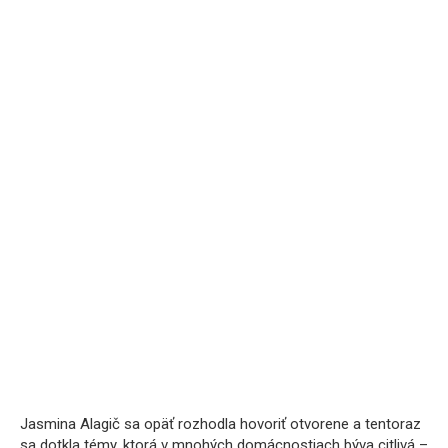
Jasmina Alagič sa opäť rozhodla hovoriť otvorene a tentoraz
sa dotkla témy, ktorá v mnohých domácnostiach býva citlivá –