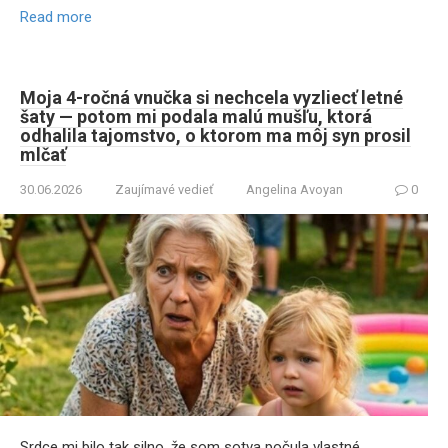
Read more
Moja 4-ročná vnučka si nechcela vyzliecť letné
šaty — potom mi podala malú mušľu, ktorá
odhalila tajomstvo, o ktorom ma môj syn prosil
mlčať
30.06.2026
Zaujímavé vedieť
Angelina Avoyan
0
Srdce mi bilo tak silno, že som sotva počula vlastné