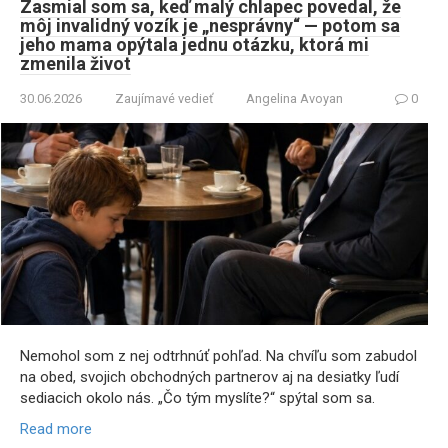
Zasmial som sa, keď malý chlapec povedal, že
môj invalidný vozík je „nesprávny“ — potom sa
jeho mama opýtala jednu otázku, ktorá mi
zmenila život
30.06.2026
Zaujímavé vedieť
Angelina Avoyan
0
Nemohol som z nej odtrhnúť pohľad. Na chvíľu som zabudol
na obed, svojich obchodných partnerov aj na desiatky ľudí
sediacich okolo nás. „Čo tým myslíte?“ spýtal som sa.
Read more