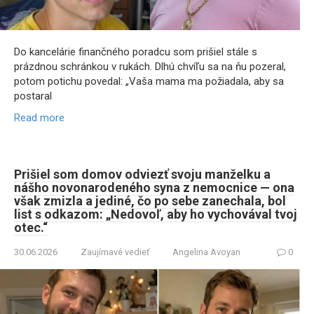
Do kancelárie finančného poradcu som prišiel stále s
prázdnou schránkou v rukách. Dlhú chvíľu sa na ňu pozeral,
potom potichu povedal: „Vaša mama ma požiadala, aby sa
postaral
Read more
Prišiel som domov odviezť svoju manželku a
nášho novonarodeného syna z nemocnice — ona
však zmizla a jediné, čo po sebe zanechala, bol
list s odkazom: „Nedovoľ, aby ho vychovával tvoj
otec.“
30.06.2026
Zaujímavé vedieť
Angelina Avoyan
0