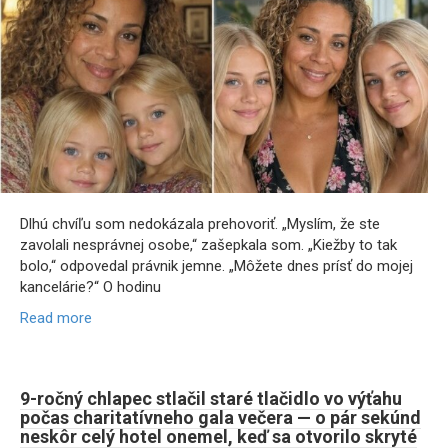
Dlhú chvíľu som nedokázala prehovoriť. „Myslím, že ste
zavolali nesprávnej osobe,“ zašepkala som. „Kiežby to tak
bolo,“ odpovedal právnik jemne. „Môžete dnes prísť do mojej
kancelárie?“ O hodinu
Read more
9-ročný chlapec stlačil staré tlačidlo vo výťahu
počas charitatívneho gala večera — o pár sekúnd
neskôr celý hotel onemel, keď sa otvorilo skryté