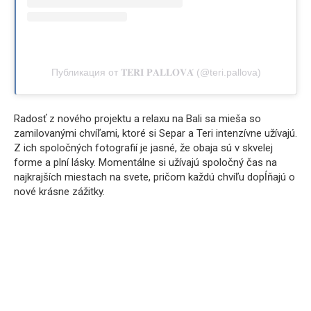
Публикация от 𝐓𝐄𝐑𝐈 𝐏𝐀𝐋𝐋𝐎𝐕𝐀́ (@teri.pallova)
Radosť z nového projektu a relaxu na Bali sa mieša so
zamilovanými chvíľami, ktoré si Separ a Teri intenzívne užívajú.
Z ich spoločných fotografií je jasné, že obaja sú v skvelej
forme a plní lásky. Momentálne si užívajú spoločný čas na
najkrajších miestach na svete, pričom každú chvíľu dopĺňajú o
nové krásne zážitky.