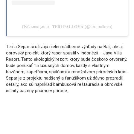
Публикация от 𝐓𝐄𝐑𝐈 𝐏𝐀𝐋𝐋𝐎𝐕𝐀́ (@teri.pallova)
Teri a Separ si užívajú nielen nádherné výhľady na Bali, ale aj
obrovský projekt, ktorý raper spustil v Indonézii – Jaya Villa
Resort. Tento ekologický rezort, ktorý bude čoskoro otvorený,
bude ponúkať 15 luxusných domov, každý s vlastným
bazénom, kúpeľňami, spálňami a množstvom prírodných krás.
Separ je z projektu nadšený a fanúšikom už dávno prezradil
detaily, ako sú napríklad bambusová reštaurácia a obrovské
infinity bazény priamo v prírode.