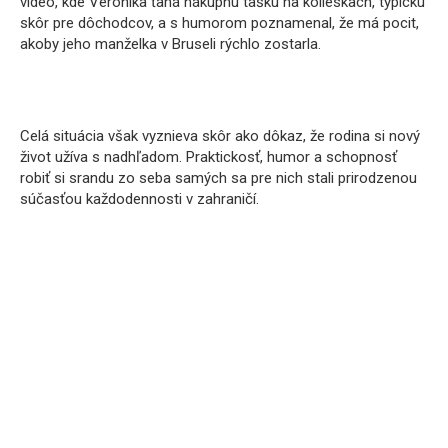
video, kde Veronika ťahá nákupnú tašku na kolieskach, typickú
skôr pre dôchodcov, a s humorom poznamenal, že má pocit,
akoby jeho manželka v Bruseli rýchlo zostarla.
Celá situácia však vyznieva skôr ako dôkaz, že rodina si nový
život užíva s nadhľadom. Praktickosť, humor a schopnosť
robiť si srandu zo seba samých sa pre nich stali prirodzenou
súčasťou každodennosti v zahraničí.