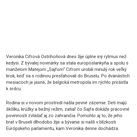
Veronika Cifrová Ostrihoňová dnes žije úplne iný rytmus než
kedysi. Z bývalej novinárky sa stala europoslankyňa a spolu s
manželom Matejom „Sajfom“ Cifrom urobili minulý rok veľký
krok, keď sa s rodinou presťahovali do Bruselu. Po dvanástich
mesiacoch je jasné, že belgická metropola im rýchlo prirástla
k srdcu.
Rodina si v novom prostredí našla pevné zázemie. Deti majú
škôlku, krúžky a bežný režim, zatiaľ čo Sajfa dokáže pracovné
povinnosti zvládať aj zo zahraničia. Pomohlo aj to, že jeho
brat v Bruseli dlhodobo žije a bývanie si našli v blízkosti
Európskeho parlamentu, kam Veronika denne dochádza.