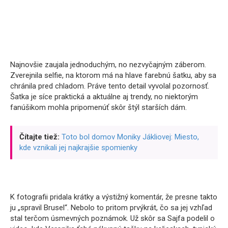
Najnovšie zaujala jednoduchým, no nezvyčajným záberom.
Zverejnila selfie, na ktorom má na hlave farebnú šatku, aby sa
chránila pred chladom. Práve tento detail vyvolal pozornosť.
Šatka je síce praktická a aktuálne aj trendy, no niektorým
fanúšikom mohla pripomenúť skôr štýl starších dám.
Čítajte tiež:
Toto bol domov Moniky Jákliovej: Miesto,
kde vznikali jej najkrajšie spomienky
K fotografii pridala krátky a výstižný komentár, že presne takto
ju „spravil Brusel“. Nebolo to pritom prvýkrát, čo sa jej vzhľad
stal terčom úsmevných poznámok. Už skôr sa Sajfa podelil o