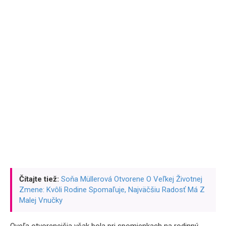
Čítajte tiež:
Soňa Müllerová Otvorene O Veľkej Životnej
Zmene: Kvôli Rodine Spomaľuje, Najväčšiu Radosť Má Z
Malej Vnučky
Oveľa otvorenejšia však bola pri spomienkach na rodinný