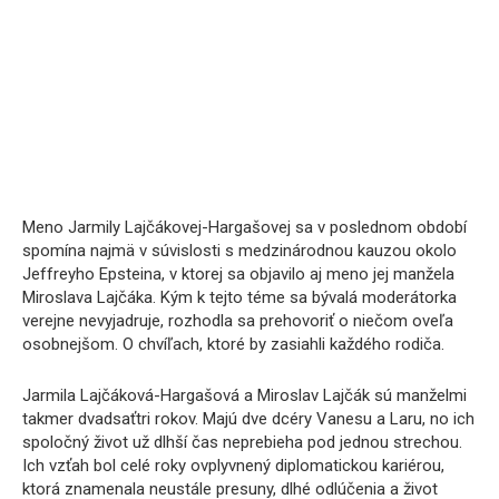
Meno Jarmily Lajčákovej-Hargašovej sa v poslednom období
spomína najmä v súvislosti s medzinárodnou kauzou okolo
Jeffreyho Epsteina, v ktorej sa objavilo aj meno jej manžela
Miroslava Lajčáka. Kým k tejto téme sa bývalá moderátorka
verejne nevyjadruje, rozhodla sa prehovoriť o niečom oveľa
osobnejšom. O chvíľach, ktoré by zasiahli každého rodiča.
Jarmila Lajčáková-Hargašová a Miroslav Lajčák sú manželmi
takmer dvadsaťtri rokov. Majú dve dcéry Vanesu a Laru, no ich
spoločný život už dlhší čas neprebieha pod jednou strechou.
Ich vzťah bol celé roky ovplyvnený diplomatickou kariérou,
ktorá znamenala neustále presuny, dlhé odlúčenia a život