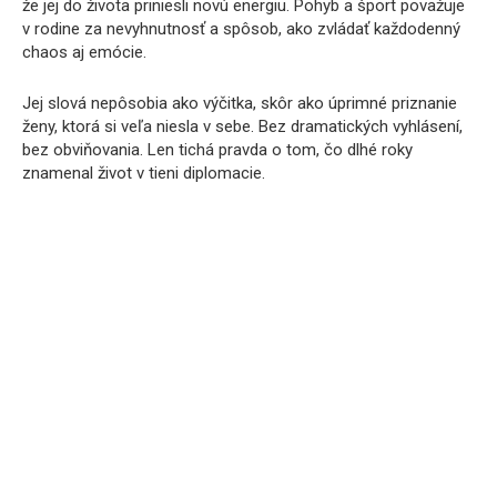
že jej do života priniesli novú energiu. Pohyb a šport považuje
v rodine za nevyhnutnosť a spôsob, ako zvládať každodenný
chaos aj emócie.
Jej slová nepôsobia ako výčitka, skôr ako úprimné priznanie
ženy, ktorá si veľa niesla v sebe. Bez dramatických vyhlásení,
bez obviňovania. Len tichá pravda o tom, čo dlhé roky
znamenal život v tieni diplomacie.