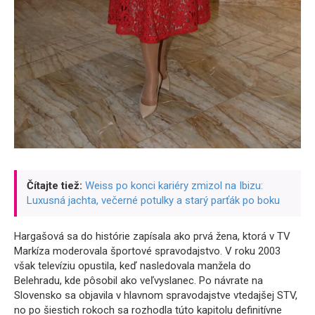
Čítajte tiež:
Weiss po konci kariéry zmizol na Ibizu:
Luxusná jachta, večerné potulky a starý parťák po boku
Hargašová sa do histórie zapísala ako prvá žena, ktorá v TV
Markíza moderovala športové spravodajstvo. V roku 2003
však televíziu opustila, keď nasledovala manžela do
Belehradu, kde pôsobil ako veľvyslanec. Po návrate na
Slovensko sa objavila v hlavnom spravodajstve vtedajšej STV,
no po šiestich rokoch sa rozhodla túto kapitolu definitívne