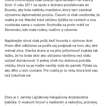
život. V roku 2011 sa spolu s dcérami presťahovala do
Bruselu, aby bola nablízku manželovi, ktorý tam zastával
významnú diplomatickú pozíciu. Časom si však uvedomila, že
realita je iná. Manžel trávil väčšinu týždňa na cestách a ona
zostávala sama v cudzine. Rozhodla sa preto vrátiť na
Slovensko, kde mala rodinu, rodičov a zázemie.
Najsilnejšie slová však prišli, keď hovorila o výchove dcér.
Práve dlhé odlúčenia sa podľa nej podpísali na tom, ako deti
vnímali otca. Staršia dcéra si na jeho prítomnosť zvykala tak
ťažko, že ho brala skôr ako občasnú návštevu než stálu
súčasť domácnosti. V jednej chvíli mu dokonca položila
otázku, ktorá sa jej matke navždy vryla do pamäti. Pýtala sa,
ako dlho u nich zostane. Pre rodiča je to veta, ktorá bolí viac
než čokoľvek iné.
Dnes je z Jarmily Lajčákovej-Hargašovej dvojnásobná
babička. O vnukoch hovorí s nadšením a radosťou, priznáva,