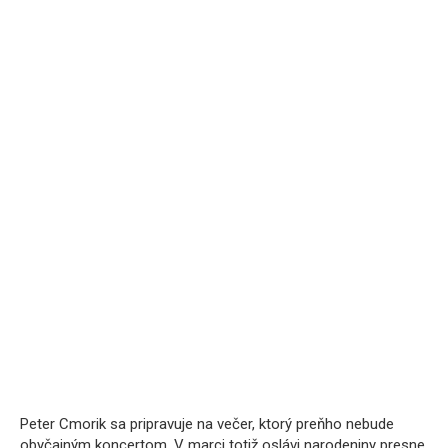
Peter Cmorik sa pripravuje na večer, ktorý preňho nebude
obyčajným koncertom. V marci totiž oslávi narodeniny presne