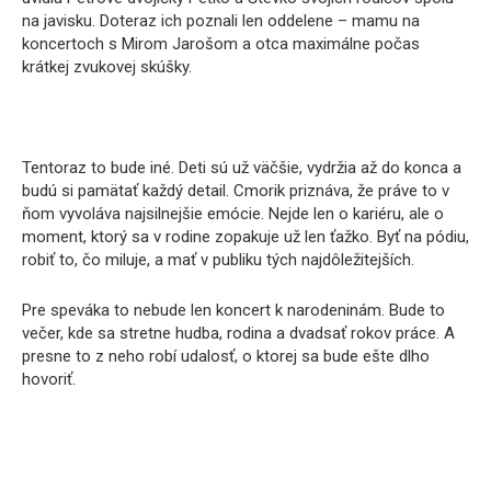
na javisku. Doteraz ich poznali len oddelene – mamu na
koncertoch s Mirom Jarošom a otca maximálne počas
krátkej zvukovej skúšky.
Tentoraz to bude iné. Deti sú už väčšie, vydržia až do konca a
budú si pamätať každý detail. Cmorik priznáva, že práve to v
ňom vyvoláva najsilnejšie emócie. Nejde len o kariéru, ale o
moment, ktorý sa v rodine zopakuje už len ťažko. Byť na pódiu,
robiť to, čo miluje, a mať v publiku tých najdôležitejších.
Pre speváka to nebude len koncert k narodeninám. Bude to
večer, kde sa stretne hudba, rodina a dvadsať rokov práce. A
presne to z neho robí udalosť, o ktorej sa bude ešte dlho
hovoriť.