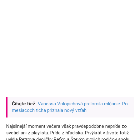
Čítajte tiež:
Vanessa Volopichová prelomila mlčanie: Po
mesiacoch ticha priznala nový vzťah
Najsilnejší moment večera však pravdepodobne nepríde zo
svetiel ani z playlistu. Príde z hľadiska. Prvýkrát v živote totiž
uvidia Petrove dvojičky Peťko a Števko svojich rodičov spolu