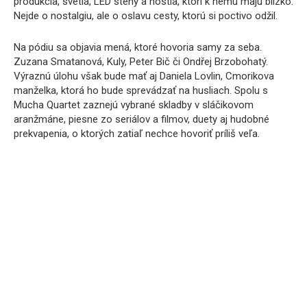
produkcia, svetlá, LED steny a hostia, ktorí k nemu majú blízko.
Nejde o nostalgiu, ale o oslavu cesty, ktorú si poctivo odžil.
Na pódiu sa objavia mená, ktoré hovoria samy za seba.
Zuzana Smatanová, Kuly, Peter Bič či Ondřej Brzobohatý.
Výraznú úlohu však bude mať aj Daniela Lovlin, Cmorikova
manželka, ktorá ho bude sprevádzať na husliach. Spolu s
Mucha Quartet zaznejú vybrané skladby v sláčikovom
aranžmáne, piesne zo seriálov a filmov, duety aj hudobné
prekvapenia, o ktorých zatiaľ nechce hovoriť príliš veľa.