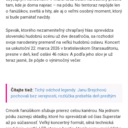
tam, kde je doma najviac – na pódiu. No tentoraz nepôjde len
o fanúšikov, svetlá a hity, ale aj o veľmi osobný moment, ktorý
si bude pamätať navždy.
Spevák, ktorého nezameniteľný chrapľavý hlas sprevádza
slovenskú hudobnú scénu už dve desaťročia, sa rozhodol
svoje narodeniny premeniť na veľkú hudobnú oslavu. Koncert
sa uskutoční 22. marca 2026 v bratislavskom Starsauditoriu,
presne v deň, keď oslávi 46 rokov. A podľa jeho slov je už
teraz jasné, že pôjde o výnimočný večer.
Čítajte tiež:
Tichý odchod legendy: Janu Brejchovú
pochovali bez verejnosti, rozlúčka prebehla deň predtým
Cmorik fanúšikom sľubuje prierez celou kariérou. Na jednom
pódiu zaznejú skladby, ktoré ho sprevádzali od čias Superstar
až po súčasnosť. Veľký koncertný formát, silná technická