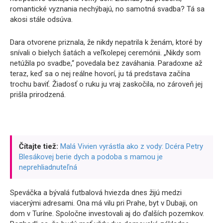
romantické vyznania nechýbajú, no samotná svadba? Tá sa
akosi stále odsúva.
Dara otvorene priznala, že nikdy nepatrila k ženám, ktoré by
snívali o bielych šatách a veľkolepej ceremónii. „Nikdy som
netúžila po svadbe,“ povedala bez zaváhania. Paradoxne až
teraz, keď sa o nej reálne hovorí, ju tá predstava začína
trochu baviť. Žiadosť o ruku ju vraj zaskočila, no zároveň jej
prišla prirodzená.
Čítajte tiež:
Malá Vivien vyrástla ako z vody: Dcéra Petry
Blesákovej berie dych a podoba s mamou je
neprehliadnuteľná
Speváčka a bývalá futbalová hviezda dnes žijú medzi
viacerými adresami. Ona má vilu pri Prahe, byt v Dubaji, on
dom v Turíne. Spoločne investovali aj do ďalších pozemkov.