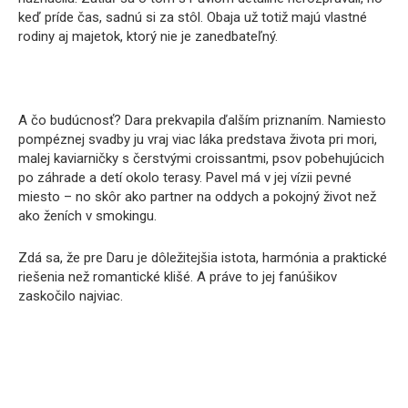
keď príde čas, sadnú si za stôl. Obaja už totiž majú vlastné
rodiny aj majetok, ktorý nie je zanedbateľný.
A čo budúcnosť? Dara prekvapila ďalším priznaním. Namiesto
pompéznej svadby ju vraj viac láka predstava života pri mori,
malej kaviarničky s čerstvými croissantmi, psov pobehujúcich
po záhrade a detí okolo terasy. Pavel má v jej vízii pevné
miesto – no skôr ako partner na oddych a pokojný život než
ako ženích v smokingu.
Zdá sa, že pre Daru je dôležitejšia istota, harmónia a praktické
riešenia než romantické klišé. A práve to jej fanúšikov
zaskočilo najviac.