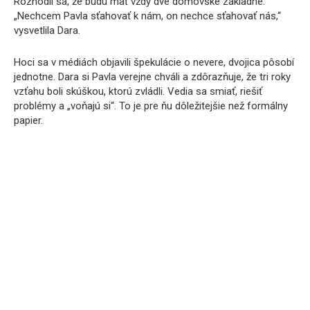
Rozhodli sa, že budú mať vždy dve domovské základne.
„Nechcem Pavla sťahovať k nám, on nechce sťahovať nás,“
vysvetlila Dara.
Hoci sa v médiách objavili špekulácie o nevere, dvojica pôsobí
jednotne. Dara si Pavla verejne chváli a zdôrazňuje, že tri roky
vzťahu boli skúškou, ktorú zvládli. Vedia sa smiať, riešiť
problémy a „voňajú si“. To je pre ňu dôležitejšie než formálny
papier.