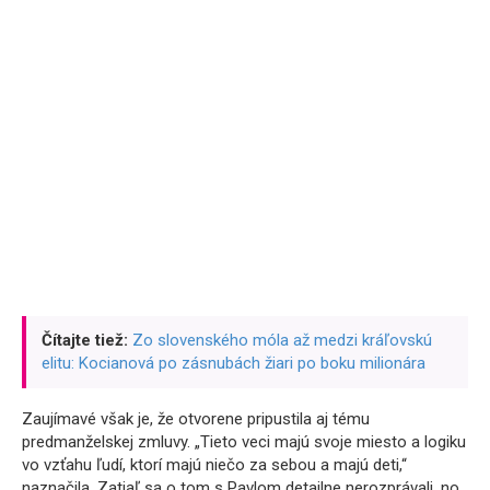
Čítajte tiež:
Zo slovenského móla až medzi kráľovskú
elitu: Kocianová po zásnubách žiari po boku milionára
Zaujímavé však je, že otvorene pripustila aj tému
predmanželskej zmluvy. „Tieto veci majú svoje miesto a logiku
vo vzťahu ľudí, ktorí majú niečo za sebou a majú deti,“
naznačila. Zatiaľ sa o tom s Pavlom detailne nerozprávali, no