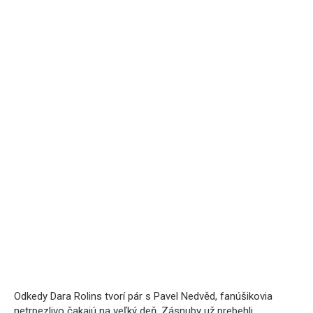
Odkedy Dara Rolins tvorí pár s Pavel Nedvěd, fanúšikovia
netrpezlivo čakajú na veľký deň. Zásnuby už prebehli,