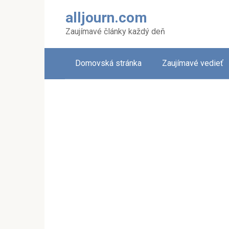
Skip
alljourn.com
to
content
Zaujímavé články každý deň
Domovská stránka
Zaujímavé vedieť