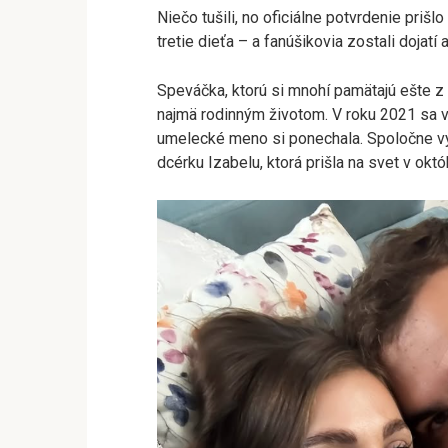
Niečo tušili, no oficiálne potvrdenie priš
tretie dieťa – a fanúšikovia zostali dojatí
Speváčka, ktorú si mnohí pamätajú ešte z
najmä rodinným životom. V roku 2021 sa vy
umelecké meno si ponechala. Spoločne vyc
dcérku Izabelu, ktorá prišla na svet v októ