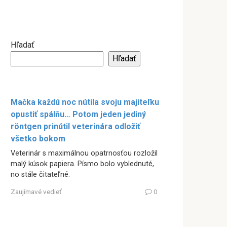
Hľadať
Hľadať
Mačka každú noc nútila svoju majiteľku
opustiť spálňu… Potom jeden jediný
röntgen prinútil veterinára odložiť
všetko bokom
Veterinár s maximálnou opatrnosťou rozložil
malý kúsok papiera. Písmo bolo vyblednuté,
no stále čitateľné.
Zaujímavé vedieť
0