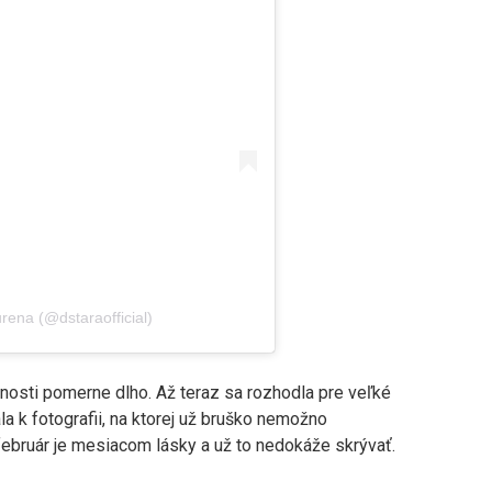
ena (@dstaraofficial)
jnosti pomerne dlho. Až teraz sa rozhodla pre veľké
ala k fotografii, na ktorej už bruško nemožno
február je mesiacom lásky a už to nedokáže skrývať.