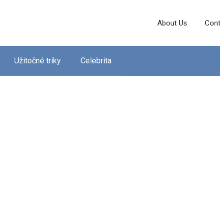
About Us
Cont
Užitočné triky
Celebrita