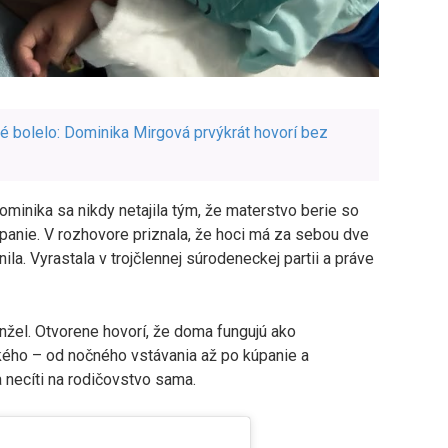
ré bolelo: Dominika Mirgová prvýkrát hovorí bez
Dominika sa nikdy netajila tým, že materstvo berie so
rpanie. V rozhovore priznala, že hoci má za sebou dve
ila. Vyrastala v trojčlennej súrodeneckej partii a práve
anžel. Otvorene hovorí, že doma fungujú ako
kého – od nočného vstávania až po kúpanie a
 necíti na rodičovstvo sama.