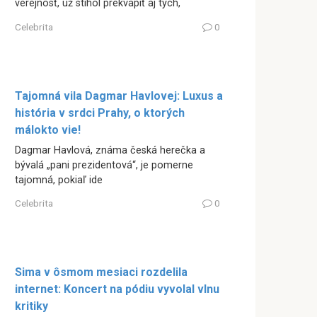
verejnosť, už stihol prekvapiť aj tých,
Celebrita
0
Tajomná vila Dagmar Havlovej: Luxus a
história v srdci Prahy, o ktorých
málokto vie!
Dagmar Havlová, známa česká herečka a
bývalá „pani prezidentová“, je pomerne
tajomná, pokiaľ ide
Celebrita
0
Sima v ôsmom mesiaci rozdelila
internet: Koncert na pódiu vyvolal vlnu
kritiky