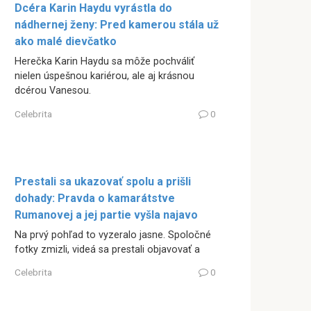
Dcéra Karin Haydu vyrástla do
nádhernej ženy: Pred kamerou stála už
ako malé dievčatko
Herečka Karin Haydu sa môže pochváliť
nielen úspešnou kariérou, ale aj krásnou
dcérou Vanesou.
Celebrita
0
Prestali sa ukazovať spolu a prišli
dohady: Pravda o kamarátstve
Rumanovej a jej partie vyšla najavo
Na prvý pohľad to vyzeralo jasne. Spoločné
fotky zmizli, videá sa prestali objavovať a
Celebrita
0