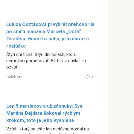
Ľubica Osztásová prvýkrát prehovorila
po smrti manžela Marcela „Osťa“
Osztása: Hovorí o tichu, prázdnote a
rozlúčke
Štyri dni ticha. Štyri dni bolesti, ktorú
nemožno pomenovať. Až teraz našla silu
ozvať
Celebrita
0
Len 5 mesiacov a už zásnuby: Syn
Martina Dejdara šokoval rýchlym
krokom, toto je jeho vyvolená
Vzťah, ktorý sa ešte len nedávno dostal na