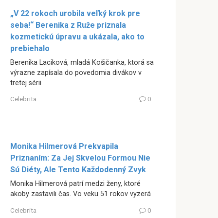
„V 22 rokoch urobila veľký krok pre
seba!“ Berenika z Ruže priznala
kozmetickú úpravu a ukázala, ako to
prebiehalo
Berenika Laciková, mladá Košičanka, ktorá sa
výrazne zapísala do povedomia divákov v
tretej sérii
Celebrita
0
Monika Hilmerová Prekvapila
Priznaním: Za Jej Skvelou Formou Nie
Sú Diéty, Ale Tento Každodenný Zvyk
Monika Hilmerová patrí medzi ženy, ktoré
akoby zastavili čas. Vo veku 51 rokov vyzerá
Celebrita
0