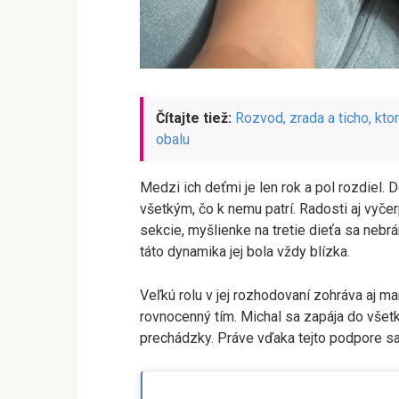
Čítajte tiež:
Rozvod, zrada a ticho, kto
obalu
Medzi ich deťmi je len rok a pol rozdiel. 
všetkým, čo k nemu patrí. Radosti aj vyče
sekcie, myšlienke na tretie dieťa sa nebrán
táto dynamika jej bola vždy blízka.
Veľkú rolu v jej rozhodovaní zohráva aj m
rovnocenný tím. Michal sa zapája do všet
prechádzky. Práve vďaka tejto podpore sa