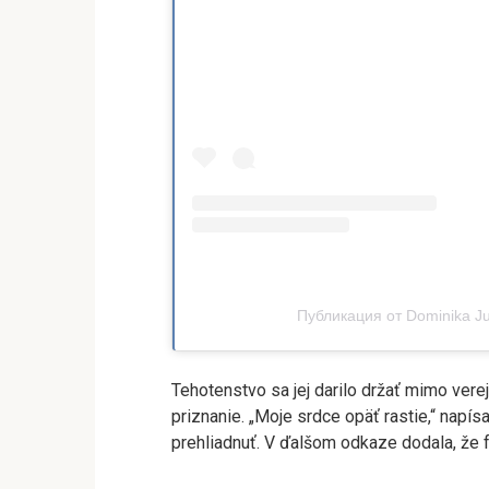
Публикация от Dominika Jur
Tehotenstvo sa jej darilo držať mimo vere
priznanie. „Moje srdce opäť rastie,“ napís
prehliadnuť. V ďalšom odkaze dodala, že 