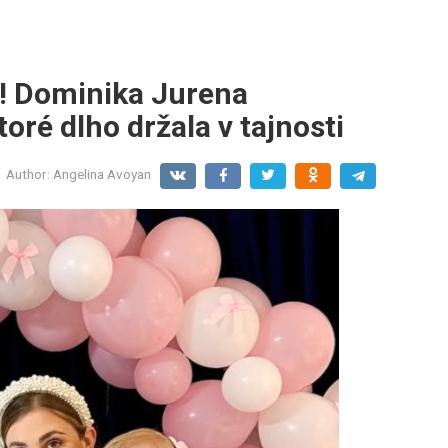
e! Dominika Jurena
oré dlho držala v tajnosti
Author:
Angelina Avoyan