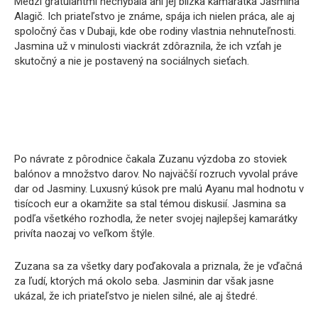
Medzi gratulantmi nechýbala ani jej blízka kamarátka Jasmina
Alagič. Ich priateľstvo je známe, spája ich nielen práca, ale aj
spoločný čas v Dubaji, kde obe rodiny vlastnia nehnuteľnosti.
Jasmina už v minulosti viackrát zdôraznila, že ich vzťah je
skutočný a nie je postavený na sociálnych sieťach.
Po návrate z pôrodnice čakala Zuzanu výzdoba zo stoviek
balónov a množstvo darov. No najväčší rozruch vyvolal práve
dar od Jasminy. Luxusný kúsok pre malú Ayanu mal hodnotu v
tisícoch eur a okamžite sa stal témou diskusií. Jasmina sa
podľa všetkého rozhodla, že neter svojej najlepšej kamarátky
privíta naozaj vo veľkom štýle.
Zuzana sa za všetky dary poďakovala a priznala, že je vďačná
za ľudí, ktorých má okolo seba. Jasminin dar však jasne
ukázal, že ich priateľstvo je nielen silné, ale aj štedré.