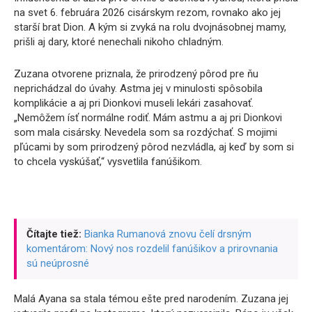
na svet 6. februára 2026 cisárskym rezom, rovnako ako jej
starší brat Dion. A kým si zvyká na rolu dvojnásobnej mamy,
prišli aj dary, ktoré nenechali nikoho chladným.
Zuzana otvorene priznala, že prirodzený pôrod pre ňu
neprichádzal do úvahy. Astma jej v minulosti spôsobila
komplikácie a aj pri Dionkovi museli lekári zasahovať.
„Nemôžem ísť normálne rodiť. Mám astmu a aj pri Dionkovi
som mala cisársky. Nevedela som sa rozdýchať. S mojimi
pľúcami by som prirodzený pôrod nezvládla, aj keď by som si
to chcela vyskúšať,“ vysvetlila fanúšikom.
Čítajte tiež:
Bianka Rumanová znovu čelí drsným
komentárom: Nový nos rozdelil fanúšikov a prirovnania
sú neúprosné
Malá Ayana sa stala témou ešte pred narodením. Zuzana jej