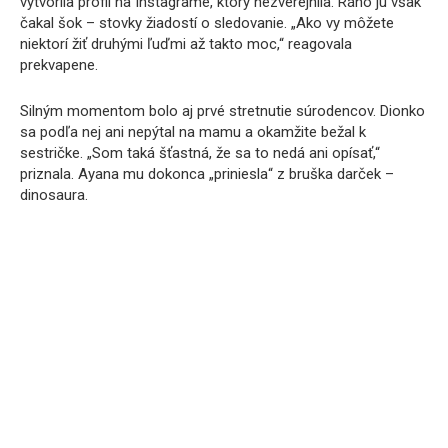
vytvorila profil na Instagrame, ktorý nezverejnila. Ráno ju však
čakal šok – stovky žiadostí o sledovanie. „Ako vy môžete
niektorí žiť druhými ľuďmi až takto moc,“ reagovala
prekvapene.
Silným momentom bolo aj prvé stretnutie súrodencov. Dionko
sa podľa nej ani nepýtal na mamu a okamžite bežal k
sestričke. „Som taká šťastná, že sa to nedá ani opísať,“
priznala. Ayana mu dokonca „priniesla“ z bruška darček –
dinosaura.