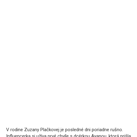
V rodine Zuzany Plačkovej je posledné dni poriadne rušno.
Influencerka si užíva prvé chvíle s dcérkou Ayanou, ktorá prišla