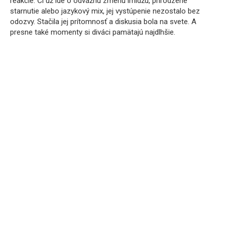
reakcie. Či už ide o odvážnu zmenu imidžu, prirodzené
starnutie alebo jazykový mix, jej vystúpenie nezostalo bez
odozvy. Stačila jej prítomnosť a diskusia bola na svete. A
presne také momenty si diváci pamätajú najdlhšie.