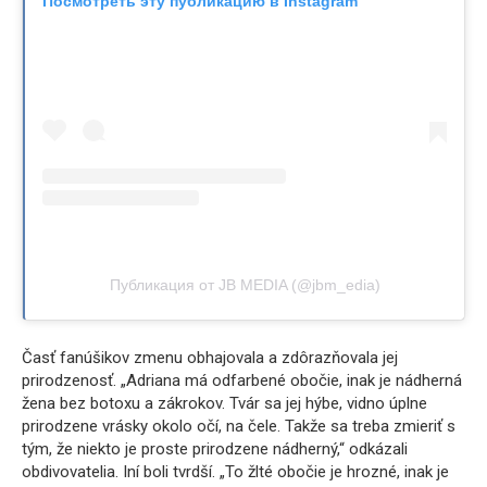
Посмотреть эту публикацию в Instagram
Публикация от JB MEDIA (@jbm_edia)
Časť fanúšikov zmenu obhajovala a zdôrazňovala jej
prirodzenosť. „Adriana má odfarbené obočie, inak je nádherná
žena bez botoxu a zákrokov. Tvár sa jej hýbe, vidno úplne
prirodzene vrásky okolo očí, na čele. Takže sa treba zmieriť s
tým, že niekto je proste prirodzene nádherný,“ odkázali
obdivovatelia. Iní boli tvrdší. „To žlté obočie je hrozné, inak je