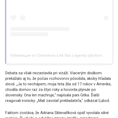
Публикация от Citrónshow a All Star Legendy (@citron.show)
Debata sa však nezastavila pri vizáži. Viacerým divákom
prekážalo aj to, že počas rozhovorov pôsobila, akoby hľadala
slová. „Ja to nechápem, moja teta žila od 17 rokov v Amerike,
chodila domov raz za štyri roky a hovorila plynule po
slovensky. Ona len machruje,“ napísala pani Gitka. Ďalší
reagovali ironicky: „Mali zavolať prekladateľa,“ odkázal Ľuboš.
Faktom zostáva, že Adriana Sklenaříková opäť vyvolala silné