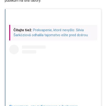
publikum na dva tábory.
Čítajte tiež:
Prekvapenie, ktoré nevyšlo: Silvia
Šarköziová odhalila tajomstvo ešte pred dcérou