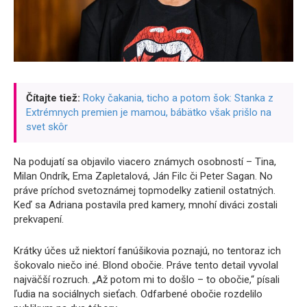
Čítajte tiež:
Roky čakania, ticho a potom šok: Stanka z
Extrémnych premien je mamou, bábätko však prišlo na
svet skôr
Na podujatí sa objavilo viacero známych osobností – Tina,
Milan Ondrík, Ema Zapletalová, Ján Filc či Peter Sagan. No
práve príchod svetoznámej topmodelky zatienil ostatných.
Keď sa Adriana postavila pred kamery, mnohí diváci zostali
prekvapení.
Krátky účes už niektorí fanúšikovia poznajú, no tentoraz ich
šokovalo niečo iné. Blond obočie. Práve tento detail vyvolal
najväčší rozruch. „Až potom mi to došlo – to obočie,“ písali
ľudia na sociálnych sieťach. Odfarbené obočie rozdelilo