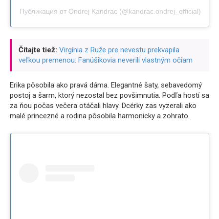
Публикация от Ondrej Kandrac (@kandrac.ondrej_official)
Čítajte tiež:
Virgínia z Ruže pre nevestu prekvapila
veľkou premenou: Fanúšikovia neverili vlastným očiam
Erika pôsobila ako pravá dáma. Elegantné šaty, sebavedomý
postoj a šarm, ktorý nezostal bez povšimnutia. Podľa hostí sa
za ňou počas večera otáčali hlavy. Dcérky zas vyzerali ako
malé princezné a rodina pôsobila harmonicky a zohrato.