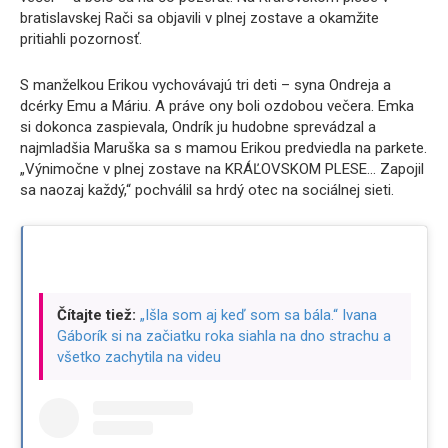
bratislavskej Rači sa objavili v plnej zostave a okamžite
pritiahli pozornosť.
S manželkou Erikou vychovávajú tri deti – syna Ondreja a
dcérky Emu a Máriu. A práve ony boli ozdobou večera. Emka
si dokonca zaspievala, Ondrík ju hudobne sprevádzal a
najmladšia Maruška sa s mamou Erikou predviedla na parkete.
„Výnimočne v plnej zostave na KRÁĽOVSKOM PLESE… Zapojil
sa naozaj každý,“ pochválil sa hrdý otec na sociálnej sieti.
Čítajte tiež:
„Išla som aj keď som sa bála.“ Ivana
Gáborík si na začiatku roka siahla na dno strachu a
všetko zachytila na videu