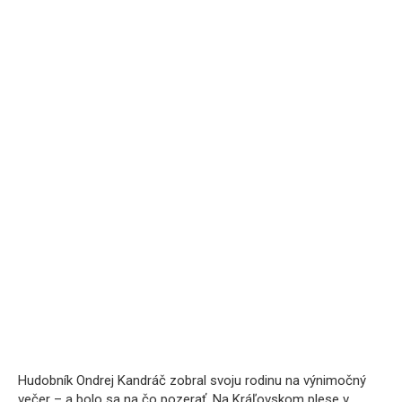
Hudobník Ondrej Kandráč zobral svoju rodinu na výnimočný
večer – a bolo sa na čo pozerať. Na Kráľovskom plese v