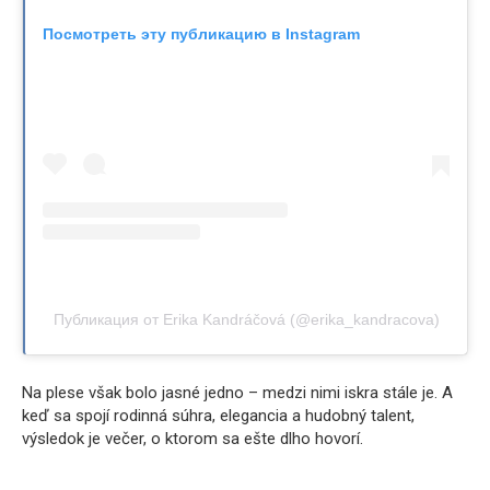
Посмотреть эту публикацию в Instagram
Публикация от Erika Kandráčová (@erika_kandracova)
Na plese však bolo jasné jedno – medzi nimi iskra stále je. A
keď sa spojí rodinná súhra, elegancia a hudobný talent,
výsledok je večer, o ktorom sa ešte dlho hovorí.