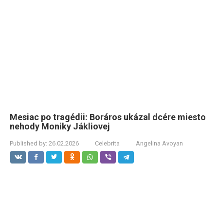
Mesiac po tragédii: Boráros ukázal dcére miesto
nehody Moniky Jákliovej
Published by:
26.02.2026
Celebrita
Angelina Avoyan