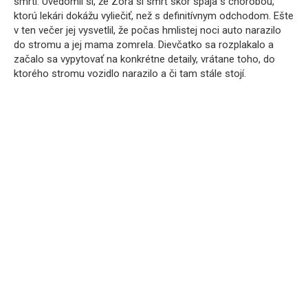
smrti. Uvedomil si, že Zora si smrť skôr spája s chorobou,
ktorú lekári dokážu vyliečiť, než s definitívnym odchodom. Ešte
v ten večer jej vysvetlil, že počas hmlistej noci auto narazilo
do stromu a jej mama zomrela. Dievčatko sa rozplakalo a
začalo sa vypytovať na konkrétne detaily, vrátane toho, do
ktorého stromu vozidlo narazilo a či tam stále stojí.