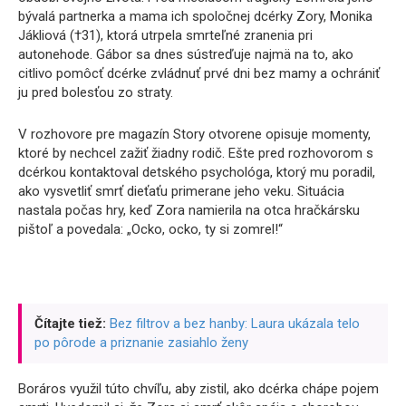
bývalá partnerka a mama ich spoločnej dcérky Zory, Monika
Jákliová (†31), ktorá utrpela smrteľné zranenia pri
autonehode. Gábor sa dnes sústreďuje najmä na to, ako
citlivo pomôcť dcérke zvládnuť prvé dni bez mamy a ochrániť
ju pred bolesťou zo straty.
V rozhovore pre magazín Story otvorene opisuje momenty,
ktoré by nechcel zažiť žiadny rodič. Ešte pred rozhovorom s
dcérkou kontaktoval detského psychológa, ktorý mu poradil,
ako vysvetliť smrť dieťaťu primerane jeho veku. Situácia
nastala počas hry, keď Zora namierila na otca hračkársku
pištoľ a povedala: „Ocko, ocko, ty si zomrel!“
Čítajte tiež:
Bez filtrov a bez hanby: Laura ukázala telo
po pôrode a priznanie zasiahlo ženy
Boráros využil túto chvíľu, aby zistil, ako dcérka chápe pojem