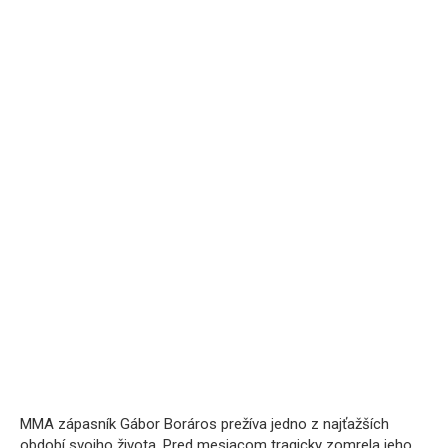
MMA zápasník Gábor Boráros prežíva jedno z najťažších
období svojho života. Pred mesiacom tragicky zomrela jeho