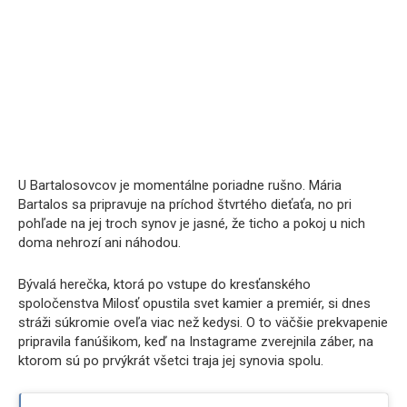
U Bartalosovcov je momentálne poriadne rušno. Mária
Bartalos sa pripravuje na príchod štvrtého dieťaťa, no pri
pohľade na jej troch synov je jasné, že ticho a pokoj u nich
doma nehrozí ani náhodou.
Bývalá herečka, ktorá po vstupe do kresťanského
spoločenstva Milosť opustila svet kamier a premiér, si dnes
stráži súkromie oveľa viac než kedysi. O to väčšie prekvapenie
pripravila fanúšikom, keď na Instagrame zverejnila záber, na
ktorom sú po prvýkrát všetci traja jej synovia spolu.