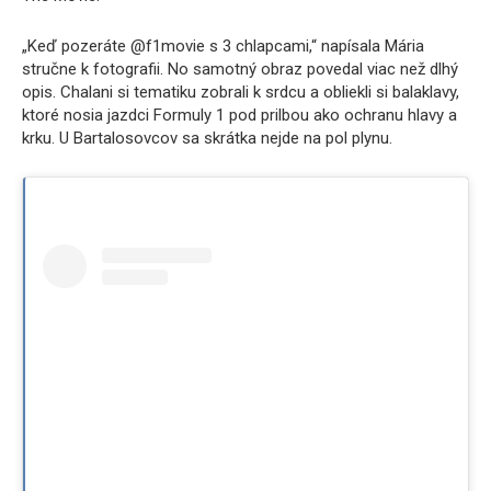
„Keď pozeráte @f1movie s 3 chlapcami,“ napísala Mária
stručne k fotografii. No samotný obraz povedal viac než dlhý
opis. Chalani si tematiku zobrali k srdcu a obliekli si balaklavy,
ktoré nosia jazdci Formuly 1 pod prilbou ako ochranu hlavy a
krku. U Bartalosovcov sa skrátka nejde na pol plynu.