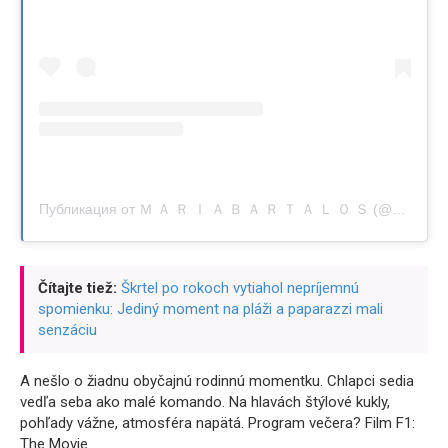
Публикация от Ｍ Ａ Ｒ Ｉ Ａ Ｂ Ａ Ｒ Ｔ Ａ Ｌ Ｏ Ｓ (@maria.bartalos)
Čítajte tiež:
Škrtel po rokoch vytiahol nepríjemnú
spomienku: Jediný moment na pláži a paparazzi mali
senzáciu
A nešlo o žiadnu obyčajnú rodinnú momentku. Chlapci sedia
vedľa seba ako malé komando. Na hlavách štýlové kukly,
pohľady vážne, atmosféra napätá. Program večera? Film F1:
The Movie.