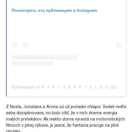
Посмотреть эту публикацию в Instagram
Публикация от Ｍ Ａ Ｒ Ｉ Ａ Ｂ Ａ Ｒ Ｔ Ａ Ｌ Ｏ Ｓ (@maria.bartalos)
Z Noela, Jonatana a Arona sú už poriadni chlapci. Sedeli vedľa
seba disciplinovane, no bolo cítiť, že v nich drieme energia
malých pretekárov. Ak niekto doma vyrastá na motoristických
filmoch v plnej výbave, je jasné, že fantázia pracuje na plné
obrátky.