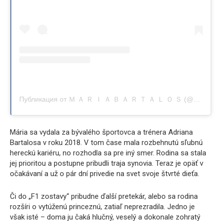
Публикация от Ｍ Ａ Ｒ Ｉ Ａ Ｂ Ａ Ｒ Ｔ Ａ Ｌ Ｏ Ｓ (@maria.bartalos)
Mária sa vydala za bývalého športovca a trénera Adriana
Bartalosa v roku 2018. V tom čase mala rozbehnutú sľubnú
hereckú kariéru, no rozhodla sa pre iný smer. Rodina sa stala
jej prioritou a postupne pribudli traja synovia. Teraz je opäť v
očakávaní a už o pár dní privedie na svet svoje štvrté dieťa.
Či do „F1 zostavy“ pribudne ďalší pretekár, alebo sa rodina
rozšíri o vytúženú princeznú, zatiaľ neprezradila. Jedno je
však isté – doma ju čaká hlučný, veselý a dokonale zohratý