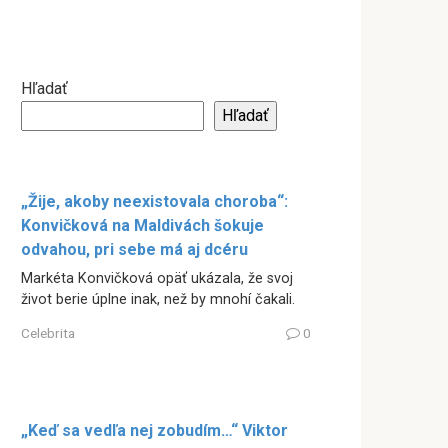
Hľadať
Hľadať
„Žije, akoby neexistovala choroba“:
Konvičková na Maldivách šokuje
odvahou, pri sebe má aj dcéru
Markéta Konvičková opäť ukázala, že svoj
život berie úplne inak, než by mnohí čakali.
Celebrita
0
„Keď sa vedľa nej zobudím…“ Viktor