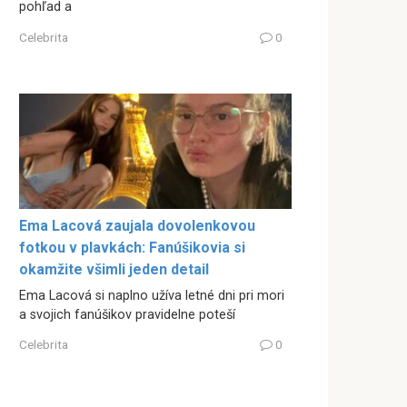
pohľad a
Celebrita
0
Ema Lacová zaujala dovolenkovou
fotkou v plavkách: Fanúšikovia si
okamžite všimli jeden detail
Ema Lacová si naplno užíva letné dni pri mori
a svojich fanúšikov pravidelne poteší
Celebrita
0