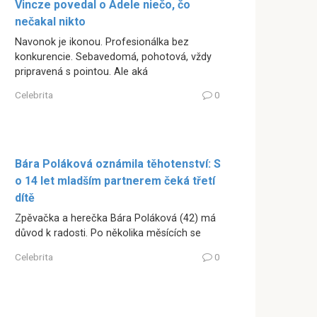
Vincze povedal o Adele niečo, čo
nečakal nikto
Navonok je ikonou. Profesionálka bez
konkurencie. Sebavedomá, pohotová, vždy
pripravená s pointou. Ale aká
Celebrita
0
Bára Poláková oznámila těhotenství: S
o 14 let mladším partnerem čeká třetí
dítě
Zpěvačka a herečka Bára Poláková (42) má
důvod k radosti. Po několika měsících se
Celebrita
0