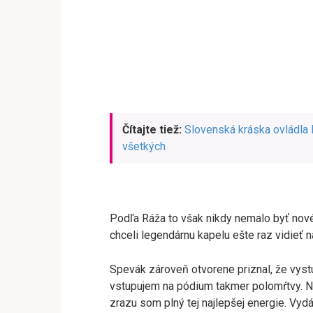
Čítajte tiež:
Slovenská kráska ovládla 
všetkých
Podľa Ráža to však nikdy nemalo byť nové t
chceli legendárnu kapelu ešte raz vidieť n
Spevák zároveň otvorene priznal, že vyst
vstupujem na pódium takmer polomŕtvy. N
zrazu som plný tej najlepšej energie. V