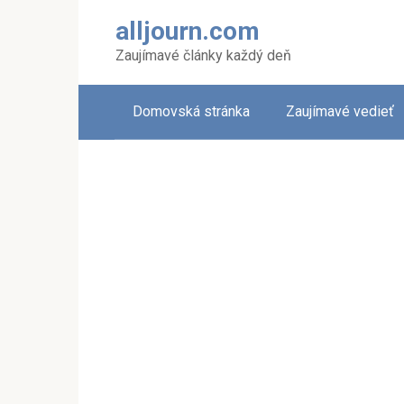
Skip
alljourn.com
to
content
Zaujímavé články každý deň
Domovská stránka
Zaujímavé vedieť