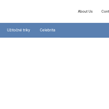
About Us
Cont
Užitočné triky
Celebrita