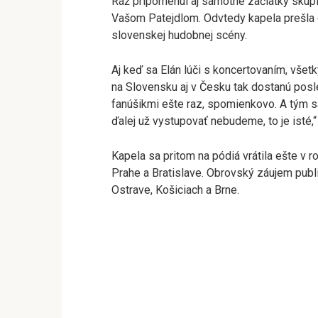
Ráž pripomenul aj samotné začiatky skupi
Vašom Patejdlom. Odvtedy kapela prešla d
slovenskej hudobnej scény.
Aj keď sa Elán lúči s koncertovaním, všet
na Slovensku aj v Česku tak dostanú posle
fanúšikmi ešte raz, spomienkovo. A tým sa
ďalej už vystupovať nebudeme, to je isté,
Kapela sa pritom na pódiá vrátila ešte v 
Prahe a Bratislave. Obrovský záujem publi
Ostrave, Košiciach a Brne.