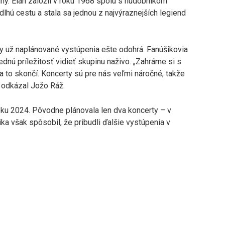
ny. Elán založil v roku 1968 spolu s hudobníkom
lhú cestu a stala sa jednou z najvýraznejších legiend
ky už naplánované vystúpenia ešte odohrá. Fanúšikovia
dnú príležitosť vidieť skupinu naživo. „Zahráme si s
 to skončí. Koncerty sú pre nás veľmi náročné, takže
“ odkázal Jožo Ráž.
roku 2024. Pôvodne plánovala len dva koncerty – v
ka však spôsobil, že pribudli ďalšie vystúpenia v