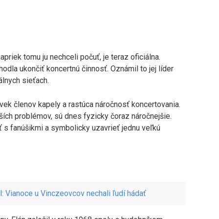
apriek tomu ju nechceli počuť, je teraz oficiálna.
dla ukončiť koncertnú činnosť. Oznámil to jej líder
álnych sieťach.
vek členov kapely a rastúca náročnosť koncertovania.
ších problémov, sú dnes fyzicky čoraz náročnejšie.
ť s fanúšikmi a symbolicky uzavrieť jednu veľkú
l: Vianoce u Vinczeovcov nechali ľudí hádať