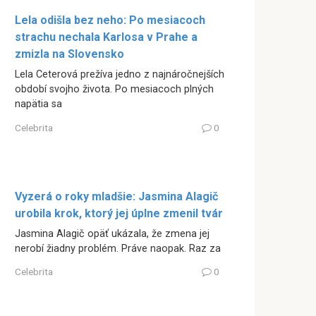
Lela odišla bez neho: Po mesiacoch
strachu nechala Karlosa v Prahe a
zmizla na Slovensko
Lela Ceterová prežíva jedno z najnáročnejších
období svojho života. Po mesiacoch plných
napätia sa
Celebrita
0
Vyzerá o roky mladšie: Jasmina Alagič
urobila krok, ktorý jej úplne zmenil tvár
Jasmina Alagič opäť ukázala, že zmena jej
nerobí žiadny problém. Práve naopak. Raz za
Celebrita
0