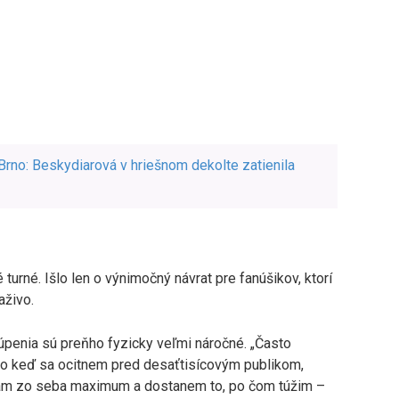
Brno: Beskydiarová v hriešnom dekolte zatienila
urné. Išlo len o výnimočný návrat pre fanúšikov, ktorí
aživo.
úpenia sú preňho fyzicky veľmi náročné. „Často
o keď sa ocitnem pred desaťtisícovým publikom,
ydám zo seba maximum a dostanem to, po čom túžim –