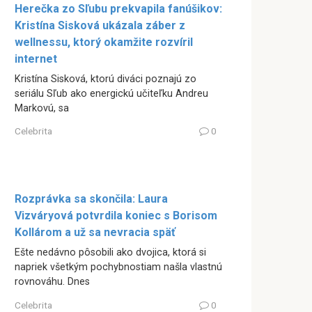
Herečka zo Sľubu prekvapila fanúšikov:
Kristína Sisková ukázala záber z
wellnessu, ktorý okamžite rozvíril
internet
Kristína Sisková, ktorú diváci poznajú zo
seriálu Sľub ako energickú učiteľku Andreu
Markovú, sa
Celebrita
0
Rozprávka sa skončila: Laura
Vizváryová potvrdila koniec s Borisom
Kollárom a už sa nevracia späť
Ešte nedávno pôsobili ako dvojica, ktorá si
napriek všetkým pochybnostiam našla vlastnú
rovnováhu. Dnes
Celebrita
0