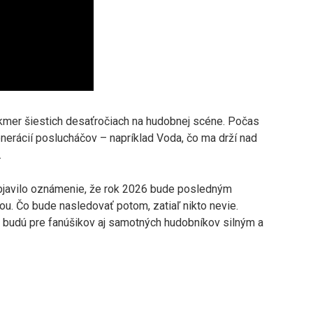
takmer šiestich desaťročiach na hudobnej scéne. Počas
generácií poslucháčov – napríklad Voda, čo ma drží nad
.
objavilo oznámenie, že rok 2026 bude posledným
. Čo bude nasledovať potom, zatiaľ nikto nevie.
 budú pre fanúšikov aj samotných hudobníkov silným a