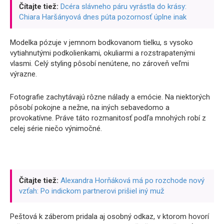
Čítajte tiež:
Dcéra slávneho páru vyrástla do krásy:
Chiara Haršányová dnes púta pozornosť úplne inak
Modelka pózuje v jemnom bodkovanom tielku, s vysoko
vytiahnutými podkolienkami, okuliarmi a rozstrapatenými
vlasmi. Celý styling pôsobí nenútene, no zároveň veľmi
výrazne.
Fotografie zachytávajú rôzne nálady a emócie. Na niektorých
pôsobí pokojne a nežne, na iných sebavedomo a
provokatívne. Práve táto rozmanitosť podľa mnohých robí z
celej série niečo výnimočné.
Čítajte tiež:
Alexandra Horňáková má po rozchode nový
vzťah: Po indickom partnerovi prišiel iný muž
Peštová k záberom pridala aj osobný odkaz, v ktorom hovorí