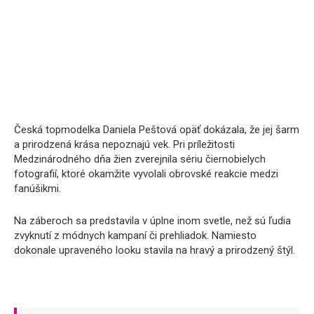
Česká topmodelka Daniela Peštová opäť dokázala, že jej šarm
a prirodzená krása nepoznajú vek. Pri príležitosti
Medzinárodného dňa žien zverejnila sériu čiernobielych
fotografií, ktoré okamžite vyvolali obrovské reakcie medzi
fanúšikmi.
Na záberoch sa predstavila v úplne inom svetle, než sú ľudia
zvyknutí z módnych kampaní či prehliadok. Namiesto
dokonale upraveného looku stavila na hravý a prirodzený štýl.