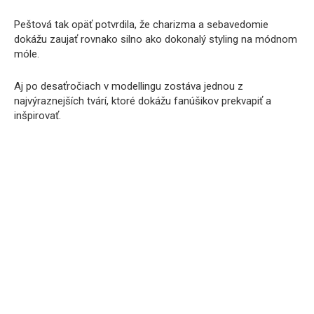
Peštová tak opäť potvrdila, že charizma a sebavedomie
dokážu zaujať rovnako silno ako dokonalý styling na módnom
móle.
Aj po desaťročiach v modellingu zostáva jednou z
najvýraznejších tvárí, ktoré dokážu fanúšikov prekvapiť a
inšpirovať.