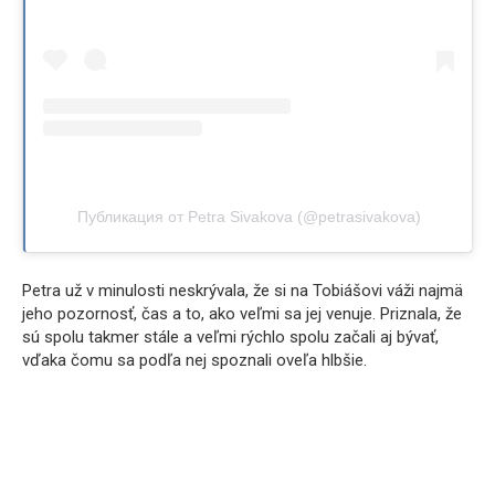
Публикация от Petra Sivakova (@petrasivakova)
Petra už v minulosti neskrývala, že si na Tobiášovi váži najmä
jeho pozornosť, čas a to, ako veľmi sa jej venuje. Priznala, že
sú spolu takmer stále a veľmi rýchlo spolu začali aj bývať,
vďaka čomu sa podľa nej spoznali oveľa hlbšie.