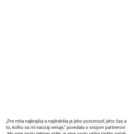
„Pre mňa najkrajšia a najdrahšia je jeho pozornosť, jeho čas a
to, koľko sa mi naozaj venuje,“ povedala o svojom partnerovi.
„My sme spolu takmer stále, aj sme spolu veľmi rýchlo začali