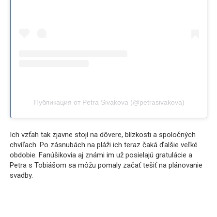
Публикация от Petra Sivakova (@petrasivakova)
Ich vzťah tak zjavne stojí na dôvere, blízkosti a spoločných
chvíľach. Po zásnubách na pláži ich teraz čaká ďalšie veľké
obdobie. Fanúšikovia aj známi im už posielajú gratulácie a
Petra s Tobiášom sa môžu pomaly začať tešiť na plánovanie
svadby.