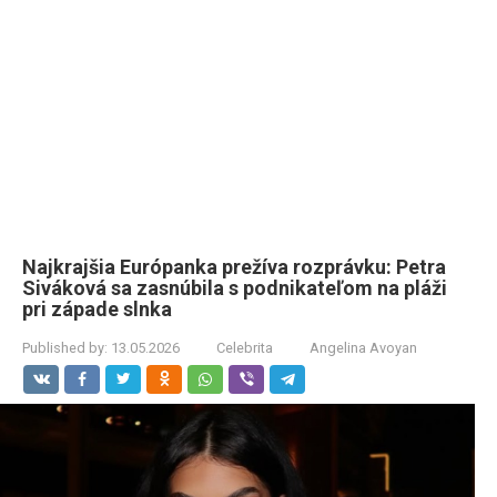
Najkrajšia Európanka prežíva rozprávku: Petra
Siváková sa zasnúbila s podnikateľom na pláži
pri západe slnka
Published by:
13.05.2026
Celebrita
Angelina Avoyan