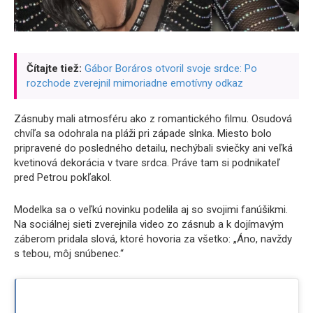
Čítajte tiež:
Gábor Boráros otvoril svoje srdce: Po
rozchode zverejnil mimoriadne emotívny odkaz
Zásnuby mali atmosféru ako z romantického filmu. Osudová
chvíľa sa odohrala na pláži pri západe slnka. Miesto bolo
pripravené do posledného detailu, nechýbali sviečky ani veľká
kvetinová dekorácia v tvare srdca. Práve tam si podnikateľ
pred Petrou pokľakol.
Modelka sa o veľkú novinku podelila aj so svojimi fanúšikmi.
Na sociálnej sieti zverejnila video zo zásnub a k dojímavým
záberom pridala slová, ktoré hovoria za všetko: „Áno, navždy
s tebou, môj snúbenec.“