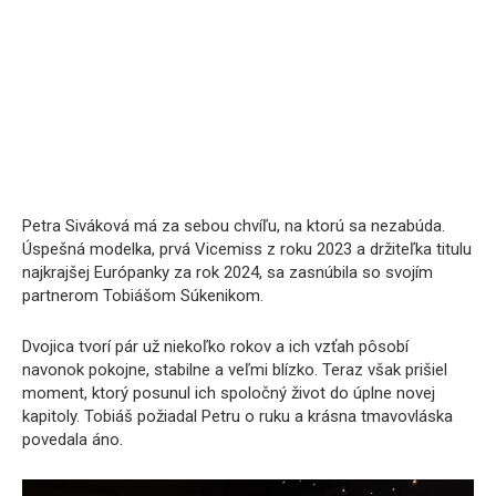
Petra Siváková má za sebou chvíľu, na ktorú sa nezabúda.
Úspešná modelka, prvá Vicemiss z roku 2023 a držiteľka titulu
najkrajšej Európanky za rok 2024, sa zasnúbila so svojím
partnerom Tobiášom Súkenikom.
Dvojica tvorí pár už niekoľko rokov a ich vzťah pôsobí
navonok pokojne, stabilne a veľmi blízko. Teraz však prišiel
moment, ktorý posunul ich spoločný život do úplne novej
kapitoly. Tobiáš požiadal Petru o ruku a krásna tmavovláska
povedala áno.