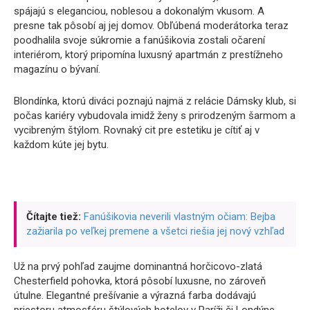
spájajú s eleganciou, noblesou a dokonalým vkusom. A
presne tak pôsobí aj jej domov. Obľúbená moderátorka teraz
poodhalila svoje súkromie a fanúšikovia zostali očarení
interiérom, ktorý pripomína luxusný apartmán z prestížneho
magazínu o bývaní.
Blondínka, ktorú diváci poznajú najmä z relácie Dámsky klub, si
počas kariéry vybudovala imidž ženy s prirodzeným šarmom a
vycibreným štýlom. Rovnaký cit pre estetiku je cítiť aj v
každom kúte jej bytu.
Čítajte tiež:
Fanúšikovia neverili vlastným očiam: Bejba
zažiarila po veľkej premene a všetci riešia jej nový vzhľad
Už na prvý pohľad zaujme dominantná horčicovo-zlatá
Chesterfield pohovka, ktorá pôsobí luxusne, no zároveň
útulne. Elegantné prešívanie a výrazná farba dodávajú