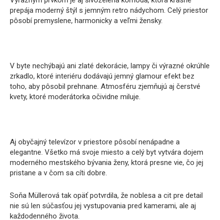
Výrazným prvkom je aj sivozelená komoda, ktorá krásne
prepája moderný štýl s jemným retro nádychom. Celý priestor
pôsobí premyslene, harmonicky a veľmi žensky.
V byte nechýbajú ani zlaté dekorácie, lampy či výrazné okrúhle
zrkadlo, ktoré interiéru dodávajú jemný glamour efekt bez
toho, aby pôsobil prehnane. Atmosféru zjemňujú aj čerstvé
kvety, ktoré moderátorka očividne miluje.
Aj obyčajný televízor v priestore pôsobí nenápadne a
elegantne. Všetko má svoje miesto a celý byt vytvára dojem
moderného mestského bývania ženy, ktorá presne vie, čo jej
pristane a v čom sa cíti dobre.
Soňa Müllerová tak opäť potvrdila, že noblesa a cit pre detail
nie sú len súčasťou jej vystupovania pred kamerami, ale aj
každodenného života.