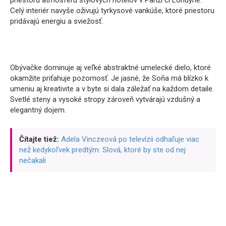
priestoru atmosféru štýlových hotelov v Paríži či Londýne.
Celý interiér navyše oživujú tyrkysové vankúše, ktoré priestoru
pridávajú energiu a sviežosť.
Obývačke dominuje aj veľké abstraktné umelecké dielo, ktoré
okamžite priťahuje pozornosť. Je jasné, že Soňa má blízko k
umeniu aj kreativite a v byte si dala záležať na každom detaile.
Svetlé steny a vysoké stropy zároveň vytvárajú vzdušný a
elegantný dojem.
Čítajte tiež:
Adela Vinczeová po televízii odhaľuje viac
než kedykoľvek predtým: Slová, ktoré by ste od nej
nečakali