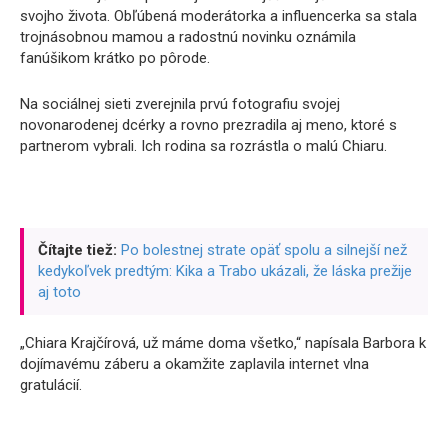
svojho života. Obľúbená moderátorka a influencerka sa stala
trojnásobnou mamou a radostnú novinku oznámila
fanúšikom krátko po pôrode.
Na sociálnej sieti zverejnila prvú fotografiu svojej
novonarodenej dcérky a rovno prezradila aj meno, ktoré s
partnerom vybrali. Ich rodina sa rozrástla o malú Chiaru.
Čítajte tiež:
Po bolestnej strate opäť spolu a silnejší než
kedykoľvek predtým: Kika a Trabo ukázali, že láska prežije
aj toto
„Chiara Krajčírová, už máme doma všetko,“ napísala Barbora k
dojímavému záberu a okamžite zaplavila internet vlna
gratulácií.