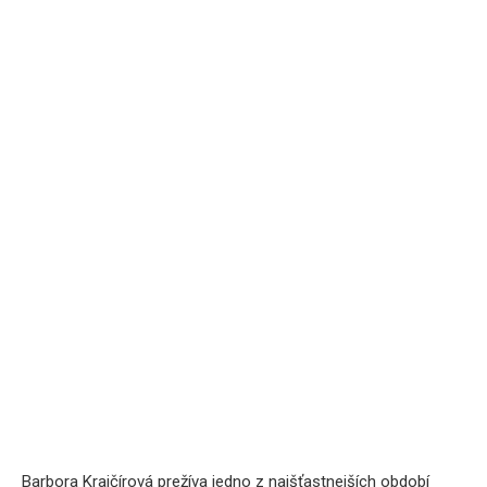
Barbora Krajčírová prežíva jedno z najšťastnejších období