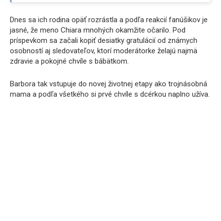
Dnes sa ich rodina opäť rozrástla a podľa reakcií fanúšikov je
jasné, že meno Chiara mnohých okamžite očarilo. Pod
príspevkom sa začali kopiť desiatky gratulácií od známych
osobností aj sledovateľov, ktorí moderátorke želajú najmä
zdravie a pokojné chvíle s bábätkom.
Barbora tak vstupuje do novej životnej etapy ako trojnásobná
mama a podľa všetkého si prvé chvíle s dcérkou naplno užíva.