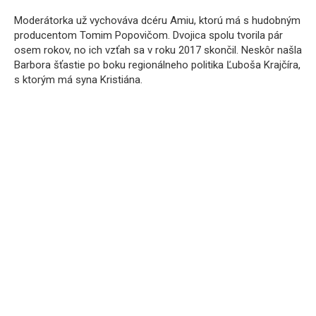
Moderátorka už vychováva dcéru Amiu, ktorú má s hudobným
producentom Tomim Popovičom. Dvojica spolu tvorila pár
osem rokov, no ich vzťah sa v roku 2017 skončil. Neskôr našla
Barbora šťastie po boku regionálneho politika Ľuboša Krajčíra,
s ktorým má syna Kristiána.