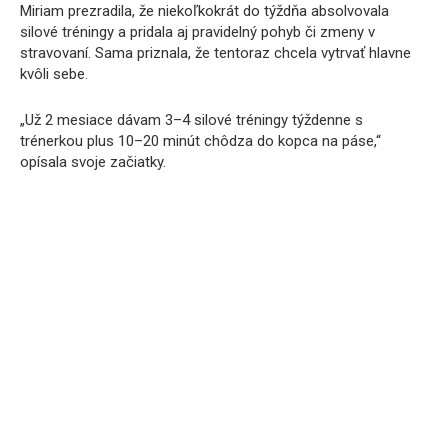
Miriam prezradila, že niekoľkokrát do týždňa absolvovala
silové tréningy a pridala aj pravidelný pohyb či zmeny v
stravovaní. Sama priznala, že tentoraz chcela vytrvať hlavne
kvôli sebe.
„Už 2 mesiace dávam 3–4 silové tréningy týždenne s
trénerkou plus 10–20 minút chôdza do kopca na páse,“
opísala svoje začiatky.