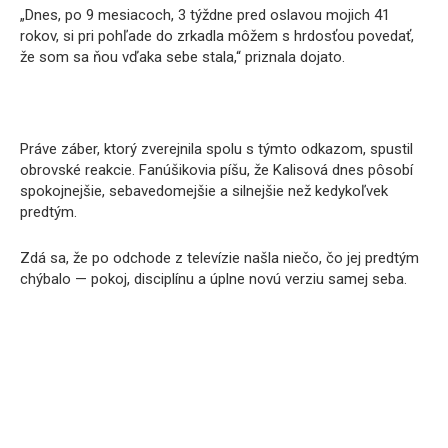
„Dnes, po 9 mesiacoch, 3 týždne pred oslavou mojich 41
rokov, si pri pohľade do zrkadla môžem s hrdosťou povedať,
že som sa ňou vďaka sebe stala,“ priznala dojato.
Práve záber, ktorý zverejnila spolu s týmto odkazom, spustil
obrovské reakcie. Fanúšikovia píšu, že Kalisová dnes pôsobí
spokojnejšie, sebavedomejšie a silnejšie než kedykoľvek
predtým.
Zdá sa, že po odchode z televízie našla niečo, čo jej predtým
chýbalo — pokoj, disciplínu a úplne novú verziu samej seba.