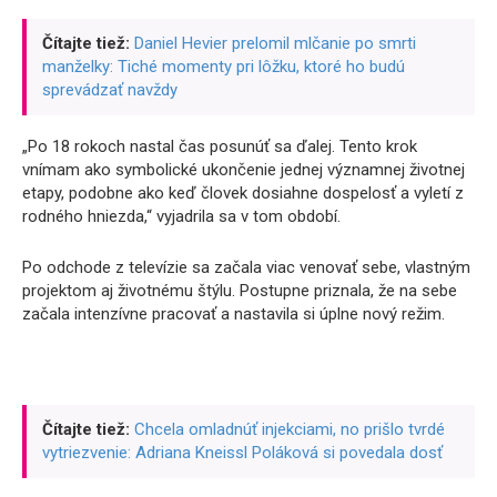
Čítajte tiež:
Daniel Hevier prelomil mlčanie po smrti
manželky: Tiché momenty pri lôžku, ktoré ho budú
sprevádzať navždy
„Po 18 rokoch nastal čas posunúť sa ďalej. Tento krok
vnímam ako symbolické ukončenie jednej významnej životnej
etapy, podobne ako keď človek dosiahne dospelosť a vyletí z
rodného hniezda,“ vyjadrila sa v tom období.
Po odchode z televízie sa začala viac venovať sebe, vlastným
projektom aj životnému štýlu. Postupne priznala, že na sebe
začala intenzívne pracovať a nastavila si úplne nový režim.
Čítajte tiež:
Chcela omladnúť injekciami, no prišlo tvrdé
vytriezvenie: Adriana Kneissl Poláková si povedala dosť