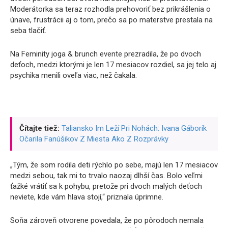
Moderátorka sa teraz rozhodla prehovoriť bez prikrášlenia o
únave, frustrácii aj o tom, prečo sa po materstve prestala na
seba tlačiť.
Na Feminity joga & brunch evente prezradila, že po dvoch
deťoch, medzi ktorými je len 17 mesiacov rozdiel, sa jej telo aj
psychika menili oveľa viac, než čakala.
Čítajte tiež:
Taliansko Im Leží Pri Nohách: Ivana Gáborík
Očarila Fanúšikov Z Miesta Ako Z Rozprávky
„Tým, že som rodila deti rýchlo po sebe, majú len 17 mesiacov
medzi sebou, tak mi to trvalo naozaj dlhší čas. Bolo veľmi
ťažké vrátiť sa k pohybu, pretože pri dvoch malých deťoch
neviete, kde vám hlava stojí,“ priznala úprimne.
Soňa zároveň otvorene povedala, že po pôrodoch nemala