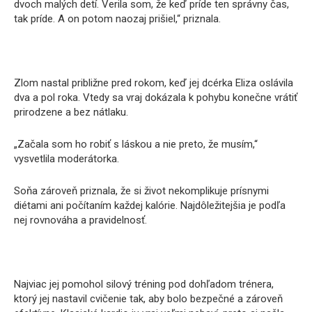
dvoch malých detí. Verila som, že keď príde ten správny čas,
tak príde. A on potom naozaj prišiel,“ priznala.
Zlom nastal približne pred rokom, keď jej dcérka Eliza oslávila
dva a pol roka. Vtedy sa vraj dokázala k pohybu konečne vrátiť
prirodzene a bez nátlaku.
„Začala som ho robiť s láskou a nie preto, že musím,“
vysvetlila moderátorka.
Soňa zároveň priznala, že si život nekomplikuje prísnymi
diétami ani počítaním každej kalórie. Najdôležitejšia je podľa
nej rovnováha a pravidelnosť.
Najviac jej pomohol silový tréning pod dohľadom trénera,
ktorý jej nastavil cvičenie tak, aby bolo bezpečné a zároveň