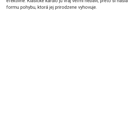
efektívne. Klasické kardio ju vraj veľmi nebaví, preto si našla
formu pohybu, ktorá jej prirodzene vyhovuje.