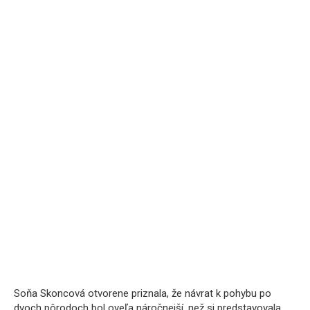
Soňa Skoncová otvorene priznala, že návrat k pohybu po
dvoch pôrodoch bol oveľa náročnejší, než si predstavovala.