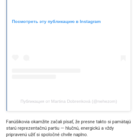
Посмотреть эту публикацию в Instagram
Публикация от Martina Dobrenková (@nehezom)
Fanúšikovia okamžite začali písať, že presne takto si pamätajú
starú reprezentačnú partiu — hlučnú, energickú a vždy
pripravenú užiť si spoločné chvíle naplno.