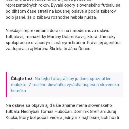
reprezentačných rokov. Bývalé opory slovenského futbalu sa
po dlhšom čase stretli na luxusnej oslave a podľa záberov
bolo jasné, že o zábavu rozhodne nebola núdza.
Niekdajší reprezentanti dorazili na narodeninovú oslavu
futbalovej manažérky Martiny Dobrenkovej, ktorá dlhé roky
spolupracuje s viacerými známymi hráčmi. Práve jej agentúra
zastupovala aj Martina Škrtela či Jána Ďuricu.
Čítajte tiež:
Na tejto fotografii by ju dnes spoznal len
málokto: Z malého dievčatka vyrástla úspešná slovenská
herečka
Na oslave sa objavili aj ďalšie známe mená slovenského
futbalu. Nechýbali Tomáš Hubočan, Dominik Greif ani Juraj
Kucka, ktorý bol počas večera jedným z najhlasnejších hostí.