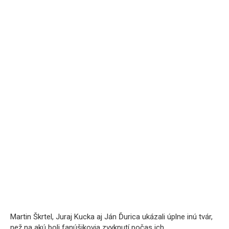
Martin Škrtel, Juraj Kucka aj Ján Ďurica ukázali úplne inú tvár,
než na akú boli fanúšikovia zvyknutí počas ich