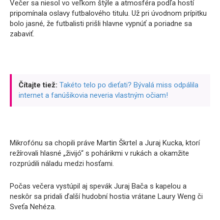
Večer sa niesol vo veľkom štýle a atmosféra podľa hostí
pripomínala oslavy futbalového titulu. Už pri úvodnom prípitku
bolo jasné, že futbalisti prišli hlavne vypnúť a poriadne sa
zabaviť.
Čítajte tiež:
Takéto telo po dieťati? Bývalá miss odpálila
internet a fanúšikovia neveria vlastným očiam!
Mikrofónu sa chopili práve Martin Škrtel a Juraj Kucka, ktorí
režírovali hlasné „živijó“ s pohárikmi v rukách a okamžite
rozprúdili náladu medzi hosťami.
Počas večera vystúpil aj spevák Juraj Bača s kapelou a
neskôr sa pridali ďalší hudobní hostia vrátane Laury Weng či
Sveťa Nehéza.