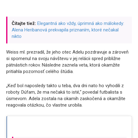
Čítajte tiež:
Elegantná ako vždy, úprimná ako málokedy:
Alena Heribanová prekvapila priznaním, ktoré nečakal
nikto
Weiss ml. prezradil, že jeho otec Adelu pozdravuje a zároveň
si spomenul na svoju návštevu v jej relácii spred približne
pätnástich rokov. Následne zaznela veta, ktorá okamžite
pritiahla pozornosť celého štúdia.
„Keď bol naposledy takto u teba, dva dni nato ho vyhodili z
roboty. Dúfam, že ma nečaká to isté,“ povedal futbalista s
úsmevom. Adela zostala na okamih zaskočená a okamžite
reagovala otázkou, čo vlastne urobila.