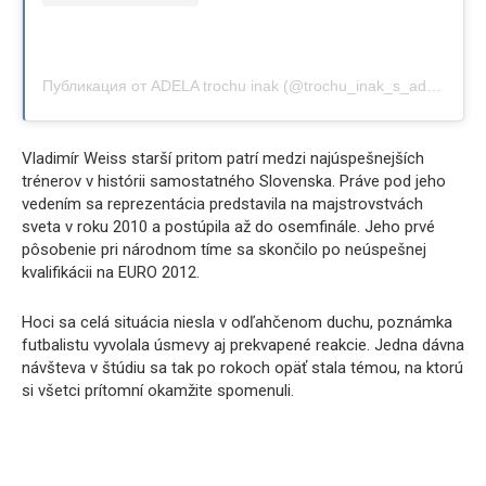
Публикация от ADELA trochu inak (@trochu_inak_s_adelou)
Vladimír Weiss starší pritom patrí medzi najúspešnejších
trénerov v histórii samostatného Slovenska. Práve pod jeho
vedením sa reprezentácia predstavila na majstrovstvách
sveta v roku 2010 a postúpila až do osemfinále. Jeho prvé
pôsobenie pri národnom tíme sa skončilo po neúspešnej
kvalifikácii na EURO 2012.
Hoci sa celá situácia niesla v odľahčenom duchu, poznámka
futbalistu vyvolala úsmevy aj prekvapené reakcie. Jedna dávna
návšteva v štúdiu sa tak po rokoch opäť stala témou, na ktorú
si všetci prítomní okamžite spomenuli.