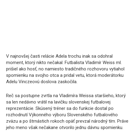
V najnovšej časti relácie Adela trochu inak sa odohral
moment, ktorý nikto nečakal. Futbalista Vladimír Weiss ml.
prišiel ako hosť, no namiesto tradičného rozhovoru vytiahol
spomienku na svojho otca a pridal vetu, ktorá moderátorku
Adelu Vinczeovú doslova zaskočila.
Reč sa postupne zvrtla na Vladimíra Weissa staršieho, ktorý
sa len nedávno vrátil na lavičku slovenskej futbalovej
reprezentácie. Skúsený tréner sa do funkcie dostal po
rozhodnutí Výkonného výboru Slovenského futbalového
zväzu a po štrnástich rokoch opäť prevzal národný tím. Práve
jeho meno však nečakane otvorilo jednu dávnu spomienku.