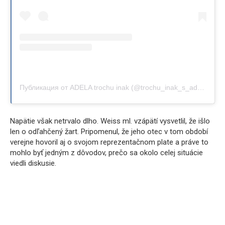
Публикация от ADELA trochu inak (@trochu_inak_s_adelou)
Napätie však netrvalo dlho. Weiss ml. vzápätí vysvetlil, že išlo
len o odľahčený žart. Pripomenul, že jeho otec v tom období
verejne hovoril aj o svojom reprezentačnom plate a práve to
mohlo byť jedným z dôvodov, prečo sa okolo celej situácie
viedli diskusie.