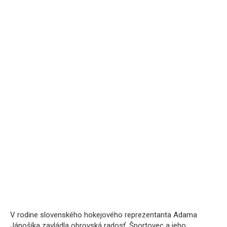
V rodine slovenského hokejového reprezentanta Adama
Jánošíka zavládla obrovská radosť. Športovec a jeho