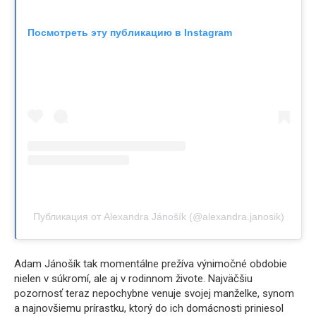
Посмотреть эту публикацию в Instagram
Публикация от Alexandra Jánošík (@alexandra.janosik)
Adam Jánošík tak momentálne prežíva výnimočné obdobie
nielen v súkromí, ale aj v rodinnom živote. Najväčšiu
pozornosť teraz nepochybne venuje svojej manželke, synom
a najnovšiemu prírastku, ktorý do ich domácnosti priniesol