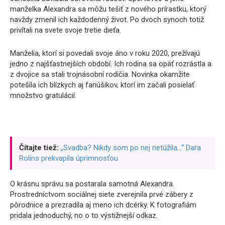
manželka Alexandra sa môžu tešiť z nového prírastku, ktorý
navždy zmenil ich každodenný život. Po dvoch synoch totiž
privítali na svete svoje tretie dieťa.
Manželia, ktorí si povedali svoje áno v roku 2020, prežívajú
jedno z najšťastnejších období. Ich rodina sa opäť rozrástla a
z dvojice sa stali trojnásobní rodičia. Novinka okamžite
potešila ich blízkych aj fanúšikov, ktorí im začali posielať
množstvo gratulácií.
Čítajte tiež:
„Svadba? Nikdy som po nej netúžila…“ Dara
Rolins prekvapila úprimnosťou
O krásnu správu sa postarala samotná Alexandra.
Prostredníctvom sociálnej siete zverejnila prvé zábery z
pôrodnice a prezradila aj meno ich dcérky. K fotografiám
pridala jednoduchý, no o to výstižnejší odkaz.