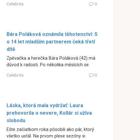
Celebrita
0
Bára Poláková oznámila těhotenství: S
o 14 let mladším partnerem čeká třetí
dítě
Zpěvačka a herečka Bára Poláková (42) má
důvod k radosti. Po několika měsících se
Celebrita
0
Láska, ktorá mala vydržať: Laura
prehovorila o nevere, Kollár si užíva
slobodu
Ešte začiatkom roka pôsobili ako pár, ktorý
všetko ustál. Na prvom plese sezóny si