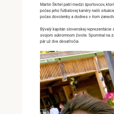
Martin Škrtel patrí medzi športovcov, ktor
počas jeho futbalovej kariéry našli situác
počas dovolenky a dodnes v ňom zanechal
Bývalý kapitán slovenskej reprezentácie sa 
svojom súkromnom živote. Spomínal na zač
pár už dve desaťročia.