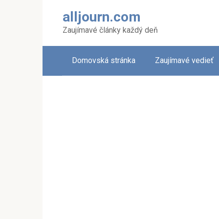
Skip
alljourn.com
to
content
Zaujímavé články každý deň
Domovská stránka
Zaujímavé vedieť