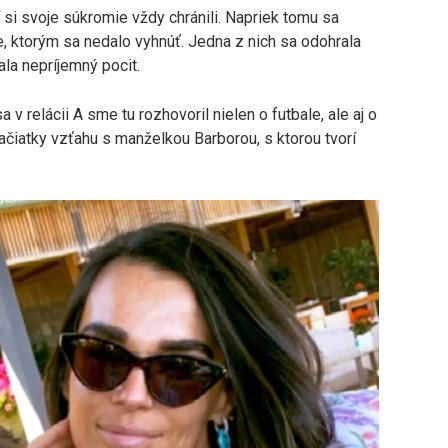
í si svoje súkromie vždy chránili. Napriek tomu sa
ie, ktorým sa nedalo vyhnúť. Jedna z nich sa odohrala
a nepríjemný pocit.
v relácii A sme tu rozhovoril nielen o futbale, ale aj o
iatky vzťahu s manželkou Barborou, s ktorou tvorí