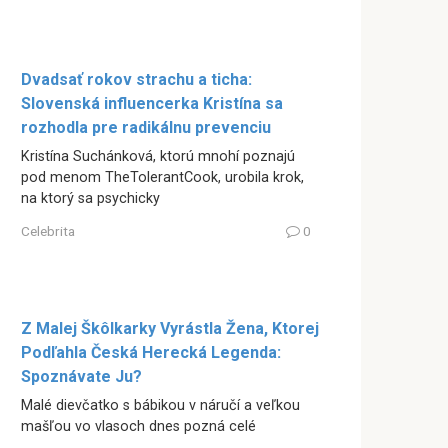
Dvadsať rokov strachu a ticha:
Slovenská influencerka Kristína sa
rozhodla pre radikálnu prevenciu
Kristína Suchánková, ktorú mnohí poznajú
pod menom TheTolerantCook, urobila krok,
na ktorý sa psychicky
Celebrita
0
Z Malej Škôlkarky Vyrástla Žena, Ktorej
Podľahla Česká Herecká Legenda:
Spoznávate Ju?
Malé dievčatko s bábikou v náručí a veľkou
mašľou vo vlasoch dnes pozná celé