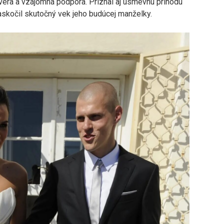
vera a vzájomná podpora. Priznal aj úsmevnú príhodu
skočil skutočný vek jeho budúcej manželky.