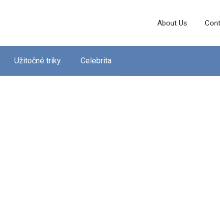
About Us
Cont
Užitočné triky
Celebrita