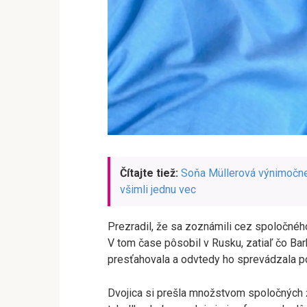
Čítajte tiež:
Soňa Müllerová výnimočne 
všimli jednu vec
Prezradil, že sa zoznámili cez spoločného
V tom čase pôsobil v Rusku, zatiaľ čo Ba
presťahovala a odvtedy ho sprevádzala poč
Dvojica si prešla množstvom spoločných ž