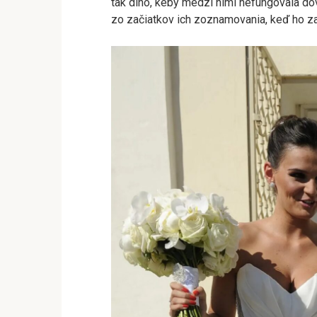
tak dlho, keby medzi nimi nefungovala dô
zo začiatkov ich zoznamovania, keď ho za