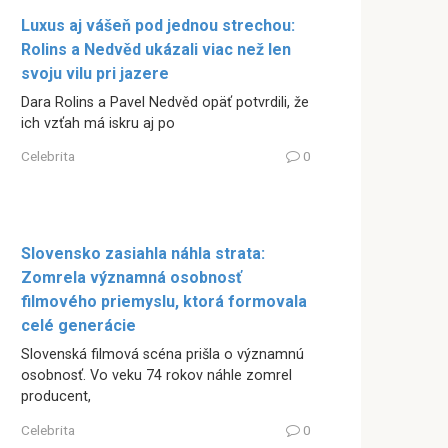
Luxus aj vášeň pod jednou strechou:
Rolins a Nedvěd ukázali viac než len
svoju vilu pri jazere
Dara Rolins a Pavel Nedvěd opäť potvrdili, že
ich vzťah má iskru aj po
Celebrita
0
Slovensko zasiahla náhla strata:
Zomrela významná osobnosť
filmového priemyslu, ktorá formovala
celé generácie
Slovenská filmová scéna prišla o významnú
osobnosť. Vo veku 74 rokov náhle zomrel
producent,
Celebrita
0