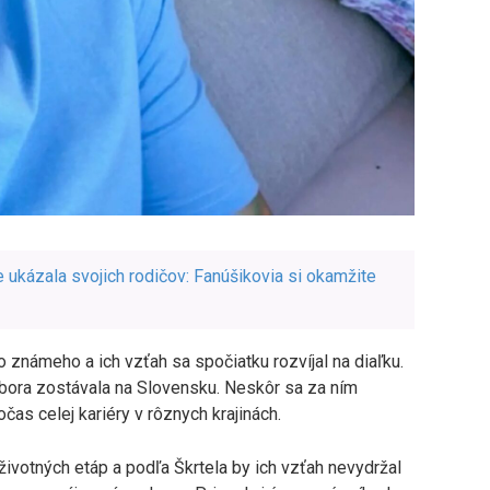
ukázala svojich rodičov: Fanúšikovia si okamžite
 známeho a ich vzťah sa spočiatku rozvíjal na diaľku.
rbora zostávala na Slovensku. Neskôr sa za ním
as celej kariéry v rôznych krajinách.
ivotných etáp a podľa Škrtela by ich vzťah nevydržal