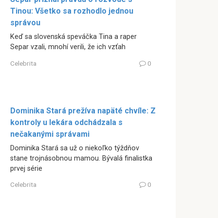
Tinou: Všetko sa rozhodlo jednou
správou
Keď sa slovenská speváčka Tina a raper
Separ vzali, mnohí verili, že ich vzťah
Celebrita
0
Dominika Stará prežíva napäté chvíle: Z
kontroly u lekára odchádzala s
nečakanými správami
Dominika Stará sa už o niekoľko týždňov
stane trojnásobnou mamou. Bývalá finalistka
prvej série
Celebrita
0