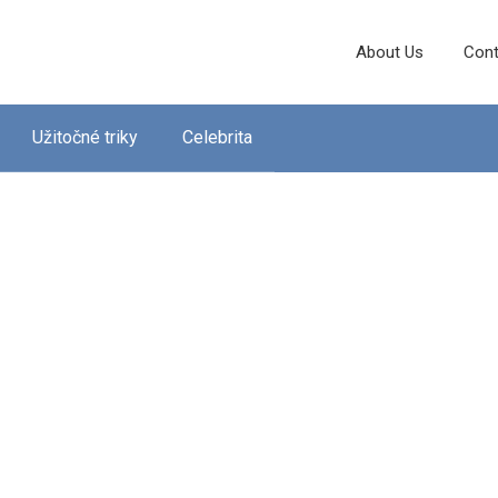
About Us
Cont
Užitočné triky
Celebrita