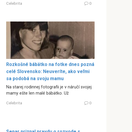
Celebrita
0
Rozkošné bábätko na fotke dnes pozná
celé Slovensko: Neuveríte, ako veľmi
sa podobá na svoju mamu
Na starej rodinnej fotografii je v náručí svojej
mamy ešte len malé bábätko. Už
Celebrita
0
Separ priznal pravdu o rozvode s