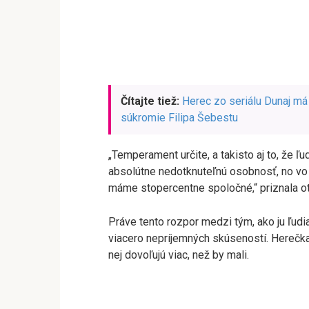
Čítajte tiež:
Herec zo seriálu Dunaj má
súkromie Filipa Šebestu
„Temperament určite, a takisto aj to, že 
absolútne nedotknuteľnú osobnosť, no vo vn
máme stopercentne spoločné,“ priznala o
Práve tento rozpor medzi tým, ako ju ľudia 
viacero nepríjemných skúseností. Herečka b
nej dovoľujú viac, než by mali.