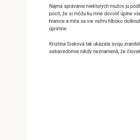
Najmä správanie niektorých mužov ju podľ
pocit, že si môžu ku mne dovoliť úplne vš
hranice a mňa sa vie veľmi hlboko dotknúť
úprimne.
Kristína Sisková tak ukázala svoju zranite
sebavedomie nikdy neznamená, že človek