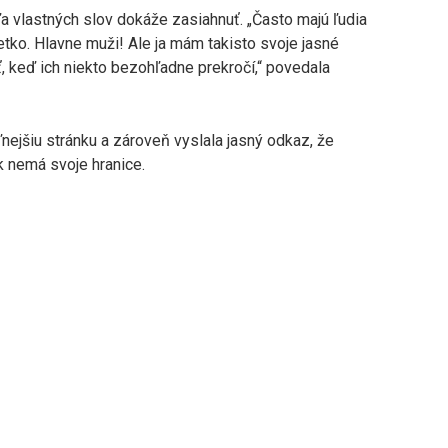
a vlastných slov dokáže zasiahnuť. „Často majú ľudia
etko. Hlavne muži! Ale ja mám takisto svoje jasné
, keď ich niekto bezohľadne prekročí,“ povedala
ľnejšiu stránku a zároveň vyslala jasný odkaz, že
 nemá svoje hranice.