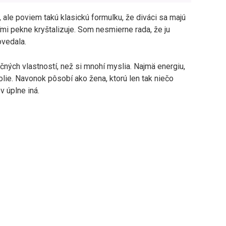
 ale poviem takú klasickú formulku, že diváci sa majú
ľmi pekne kryštalizuje. Som nesmierne rada, že ju
ovedala.
čných vlastností, než si mnohí myslia. Najmä energiu,
ie. Navonok pôsobí ako žena, ktorú len tak niečo
v úplne iná.