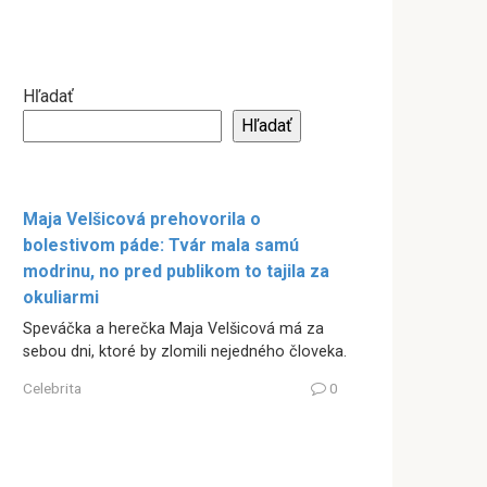
Hľadať
Hľadať
Maja Velšicová prehovorila o
bolestivom páde: Tvár mala samú
modrinu, no pred publikom to tajila za
okuliarmi
Speváčka a herečka Maja Velšicová má za
sebou dni, ktoré by zlomili nejedného človeka.
Celebrita
0