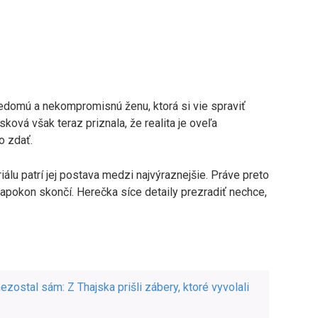
vedomú a nekompromisnú ženu, ktorá si vie spraviť
sková však teraz priznala, že realita je oveľa
o zdať.
lu patrí jej postava medzi najvýraznejšie. Práve preto
 napokon skončí. Herečka síce detaily prezradiť nechce,
.
ezostal sám: Z Thajska prišli zábery, ktoré vyvolali