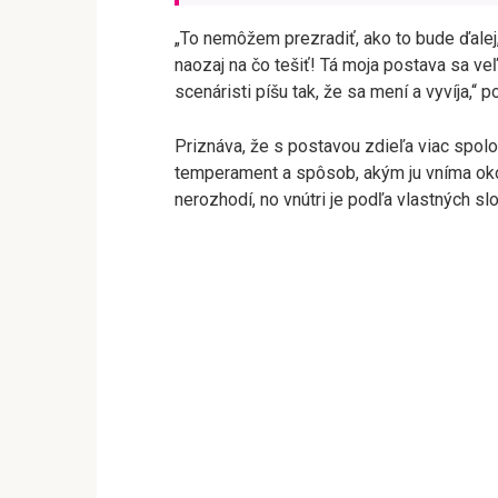
„To nemôžem prezradiť, ako to bude ďalej,
naozaj na čo tešiť! Tá moja postava sa ve
scenáristi píšu tak, že sa mení a vyvíja,“ p
Priznáva, že s postavou zdieľa viac spolo
temperament a spôsob, akým ju vníma okol
nerozhodí, no vnútri je podľa vlastných slo