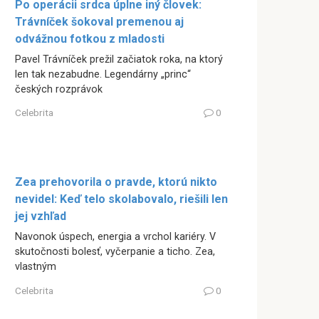
Po operácii srdca úplne iný človek:
Trávníček šokoval premenou aj
odvážnou fotkou z mladosti
Pavel Trávníček prežil začiatok roka, na ktorý
len tak nezabudne. Legendárny „princ“
českých rozprávok
Celebrita
0
Zea prehovorila o pravde, ktorú nikto
nevidel: Keď telo skolabovalo, riešili len
jej vzhľad
Navonok úspech, energia a vrchol kariéry. V
skutočnosti bolesť, vyčerpanie a ticho. Zea,
vlastným
Celebrita
0