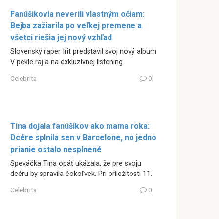
Fanúšikovia neverili vlastným očiam:
Bejba zažiarila po veľkej premene a
všetci riešia jej nový vzhľad
Slovenský raper Irit predstavil svoj nový album
V pekle raj a na exkluzívnej listening
Celebrita
0
Tina dojala fanúšikov ako mama roka:
Dcére splnila sen v Barcelone, no jedno
prianie ostalo nesplnené
Speváčka Tina opäť ukázala, že pre svoju
dcéru by spravila čokoľvek. Pri príležitosti 11.
Celebrita
0