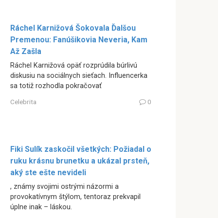
Ráchel Karnižová Šokovala Ďalšou
Premenou: Fanúšikovia Neveria, Kam
Až Zašla
Ráchel Karnižová opäť rozprúdila búrlivú
diskusiu na sociálnych sieťach. Influencerka
sa totiž rozhodla pokračovať
Celebrita
0
Fiki Sulík zaskočil všetkých: Požiadal o
ruku krásnu brunetku a ukázal prsteň,
aký ste ešte nevideli
, známy svojimi ostrými názormi a
provokatívnym štýlom, tentoraz prekvapil
úplne inak – láskou.