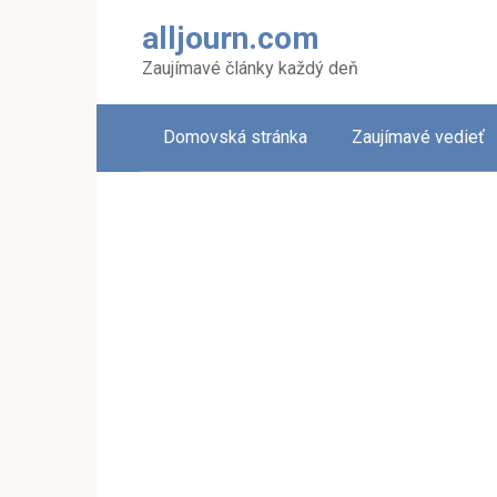
Skip
alljourn.com
to
content
Zaujímavé články každý deň
Domovská stránka
Zaujímavé vedieť