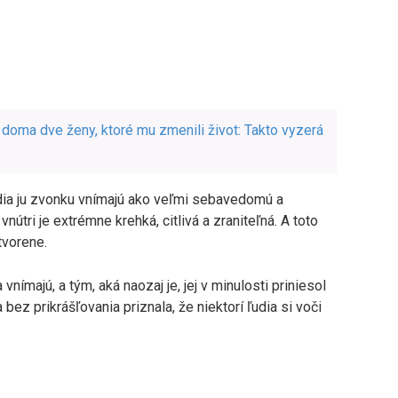
 doma dve ženy, ktoré mu zmenili život: Takto vyzerá
ľudia ju zvonku vnímajú ako veľmi sebavedomú a
útri je extrémne krehká, citlivá a zraniteľná. A toto
tvorene.
vnímajú, a tým, aká naozaj je, jej v minulosti priniesol
ez prikrášľovania priznala, že niektorí ľudia si voči