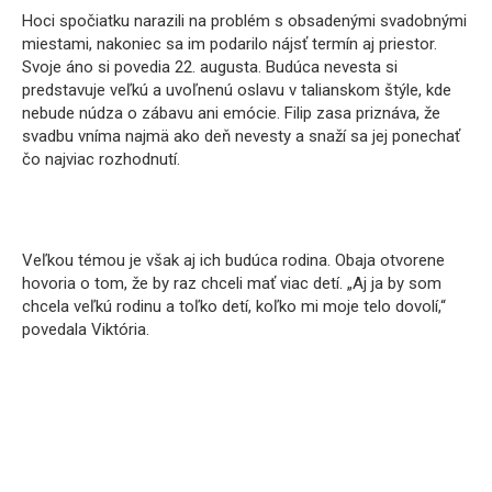
Hoci spočiatku narazili na problém s obsadenými svadobnými
miestami, nakoniec sa im podarilo nájsť termín aj priestor.
Svoje áno si povedia 22. augusta. Budúca nevesta si
predstavuje veľkú a uvoľnenú oslavu v talianskom štýle, kde
nebude núdza o zábavu ani emócie. Filip zasa priznáva, že
svadbu vníma najmä ako deň nevesty a snaží sa jej ponechať
čo najviac rozhodnutí.
Veľkou témou je však aj ich budúca rodina. Obaja otvorene
hovoria o tom, že by raz chceli mať viac detí. „Aj ja by som
chcela veľkú rodinu a toľko detí, koľko mi moje telo dovolí,“
povedala Viktória.