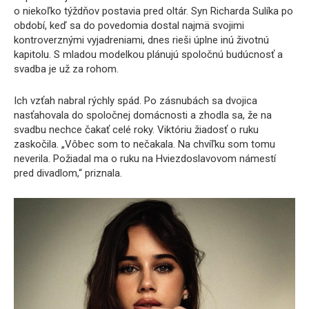
o niekoľko týždňov postavia pred oltár. Syn Richarda Sulíka po
období, keď sa do povedomia dostal najmä svojimi
kontroverznými vyjadreniami, dnes rieši úplne inú životnú
kapitolu. S mladou modelkou plánujú spoločnú budúcnosť a
svadba je už za rohom.
Ich vzťah nabral rýchly spád. Po zásnubách sa dvojica
nasťahovala do spoločnej domácnosti a zhodla sa, že na
svadbu nechce čakať celé roky. Viktóriu žiadosť o ruku
zaskočila. „Vôbec som to nečakala. Na chvíľku som tomu
neverila. Požiadal ma o ruku na Hviezdoslavovom námestí
pred divadlom,“ priznala.