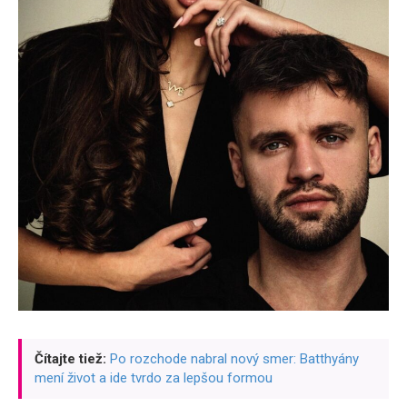
Čítajte tiež:
Po rozchode nabral nový smer: Batthyány
mení život a ide tvrdo za lepšou formou