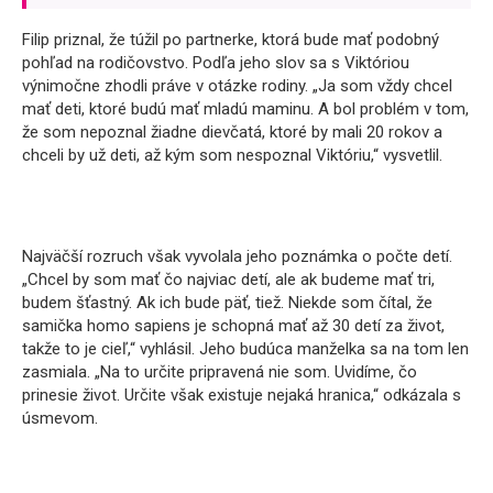
Filip priznal, že túžil po partnerke, ktorá bude mať podobný
pohľad na rodičovstvo. Podľa jeho slov sa s Viktóriou
výnimočne zhodli práve v otázke rodiny. „Ja som vždy chcel
mať deti, ktoré budú mať mladú maminu. A bol problém v tom,
že som nepoznal žiadne dievčatá, ktoré by mali 20 rokov a
chceli by už deti, až kým som nespoznal Viktóriu,“ vysvetlil.
Najväčší rozruch však vyvolala jeho poznámka o počte detí.
„Chcel by som mať čo najviac detí, ale ak budeme mať tri,
budem šťastný. Ak ich bude päť, tiež. Niekde som čítal, že
samička homo sapiens je schopná mať až 30 detí za život,
takže to je cieľ,“ vyhlásil. Jeho budúca manželka sa na tom len
zasmiala. „Na to určite pripravená nie som. Uvidíme, čo
prinesie život. Určite však existuje nejaká hranica,“ odkázala s
úsmevom.