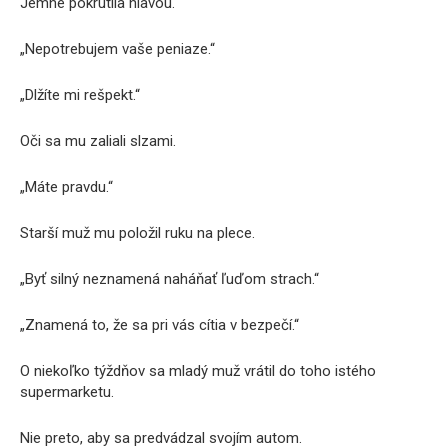
Jemne pokrútila hlavou.
„Nepotrebujem vaše peniaze.“
„Dlžíte mi rešpekt.“
Oči sa mu zaliali slzami.
„Máte pravdu.“
Starší muž mu položil ruku na plece.
„Byť silný neznamená naháňať ľuďom strach.“
„Znamená to, že sa pri vás cítia v bezpečí.“
O niekoľko týždňov sa mladý muž vrátil do toho istého
supermarketu.
Nie preto, aby sa predvádzal svojím autom.