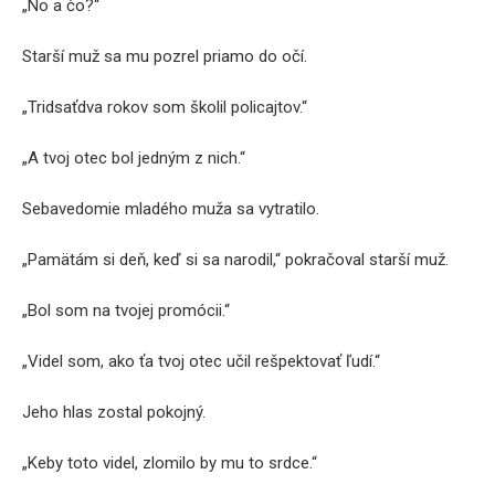
„No a čo?“
Starší muž sa mu pozrel priamo do očí.
„Tridsaťdva rokov som školil policajtov.“
„A tvoj otec bol jedným z nich.“
Sebavedomie mladého muža sa vytratilo.
„Pamätám si deň, keď si sa narodil,“ pokračoval starší muž.
„Bol som na tvojej promócii.“
„Videl som, ako ťa tvoj otec učil rešpektovať ľudí.“
Jeho hlas zostal pokojný.
„Keby toto videl, zlomilo by mu to srdce.“