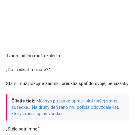
Tvár mladého muža zbledla.
„Čo… odkiaľ to máte?“
Starší muž pokojne zasunul preukaz späť do svojej peňaženky.
Čítajte tiež:
Môj syn po búrke opravil plot našej starej
susedke… Na druhý deň ráno mu polícia odovzdala list,
ktorý zmenil úplne všetko
„Stále patrí mne.“