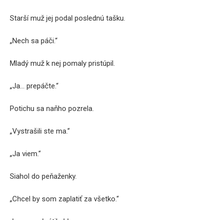
Starší muž jej podal poslednú tašku.
„Nech sa páči.“
Mladý muž k nej pomaly pristúpil.
„Ja… prepáčte.“
Potichu sa naňho pozrela.
„Vystrašili ste ma.“
„Ja viem.“
Siahol do peňaženky.
„Chcel by som zaplatiť za všetko.“