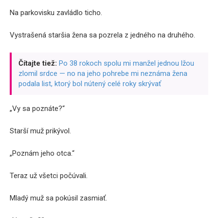
Na parkovisku zavládlo ticho.
Vystrašená staršia žena sa pozrela z jedného na druhého.
Čítajte tiež:
Po 38 rokoch spolu mi manžel jednou lžou
zlomil srdce — no na jeho pohrebe mi neznáma žena
podala list, ktorý bol nútený celé roky skrývať
„Vy sa poznáte?“
Starší muž prikývol.
„Poznám jeho otca.“
Teraz už všetci počúvali.
Mladý muž sa pokúsil zasmiať.