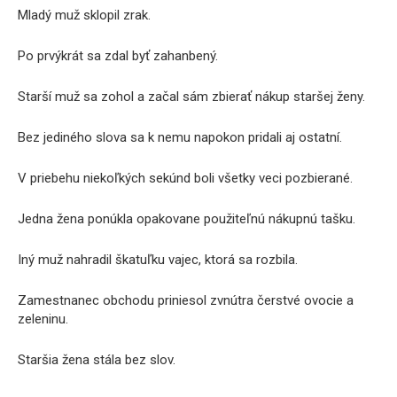
Mladý muž sklopil zrak.
Po prvýkrát sa zdal byť zahanbený.
Starší muž sa zohol a začal sám zbierať nákup staršej ženy.
Bez jediného slova sa k nemu napokon pridali aj ostatní.
V priebehu niekoľkých sekúnd boli všetky veci pozbierané.
Jedna žena ponúkla opakovane použiteľnú nákupnú tašku.
Iný muž nahradil škatuľku vajec, ktorá sa rozbila.
Zamestnanec obchodu priniesol zvnútra čerstvé ovocie a
zeleninu.
Staršia žena stála bez slov.