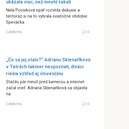
ukázala viac, než mnohí čakali
Nela Pocisková opäť rozvírila diskusie a
tentoraz si na to vybrala sviatočné obdobie.
Speváčka
Celebrita
0
„Čo sa jej stalo?“ Adrianu Sklenaříkovú
v Tatrách takmer nespoznali, diváci
riešia vzhľad aj slovenčinu
Stačilo pár minút pred kamerou a internet
začal vrieť. Adriana Sklenaříková sa objavila
na
Celebrita
0