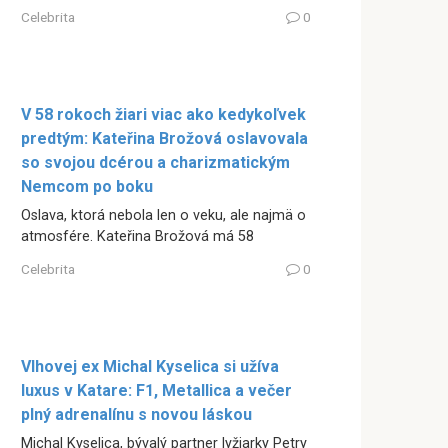
Celebrita
0
V 58 rokoch žiari viac ako kedykoľvek
predtým: Kateřina Brožová oslavovala
so svojou dcérou a charizmatickým
Nemcom po boku
Oslava, ktorá nebola len o veku, ale najmä o
atmosfére. Kateřina Brožová má 58
Celebrita
0
Vlhovej ex Michal Kyselica si užíva
luxus v Katare: F1, Metallica a večer
plný adrenalínu s novou láskou
Michal Kyselica, bývalý partner lyžiarky Petry