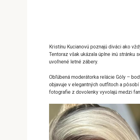
Kristínu Kucianovú poznajú diváci ako vž
Tentoraz však ukázala úplne inú stránku s
uvoľnené letné zábery.
Obľúbená moderátorka relácie Góly – bod
objavuje v elegantných outfitoch a pôsobí
fotografie z dovolenky vyvolajú medzi fan