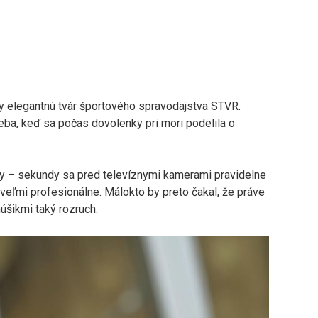
dy elegantnú tvár športového spravodajstva STVR.
eba, keď sa počas dovolenky pri mori podelila o
y – sekundy sa pred televíznymi kamerami pravidelne
 veľmi profesionálne. Málokto by preto čakal, že práve
úšikmi taký rozruch.