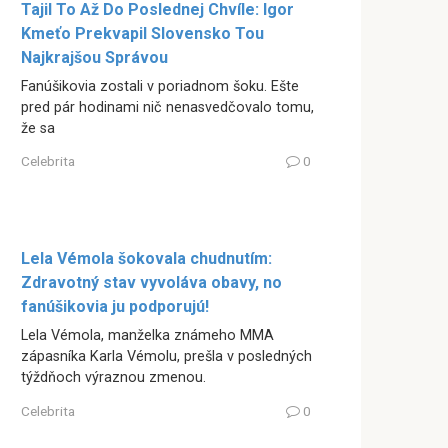
Tajil To Až Do Poslednej Chvíle: Igor
Kmeťo Prekvapil Slovensko Tou
Najkrajšou Správou
Fanúšikovia zostali v poriadnom šoku. Ešte
pred pár hodinami nič nenasvedčovalo tomu,
že sa
Celebrita
0
Lela Vémola šokovala chudnutím:
Zdravotný stav vyvoláva obavy, no
fanúšikovia ju podporujú!
Lela Vémola, manželka známeho MMA
zápasníka Karla Vémolu, prešla v posledných
týždňoch výraznou zmenou.
Celebrita
0