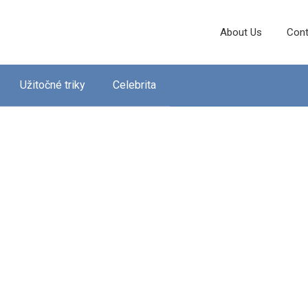
About Us
Cont
Užitočné triky
Celebrita