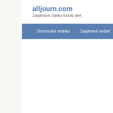
Skip
alljourn.com
to
content
Zaujímavé články každý deň
Domovská stránka
Zaujímavé vedieť