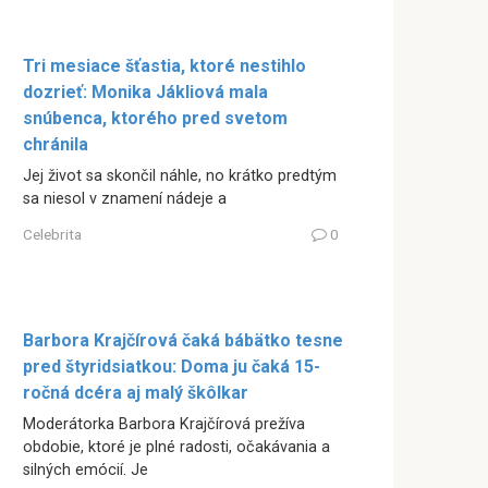
Tri mesiace šťastia, ktoré nestihlo
dozrieť: Monika Jákliová mala
snúbenca, ktorého pred svetom
chránila
Jej život sa skončil náhle, no krátko predtým
sa niesol v znamení nádeje a
Celebrita
0
Barbora Krajčírová čaká bábätko tesne
pred štyridsiatkou: Doma ju čaká 15-
ročná dcéra aj malý škôlkar
Moderátorka Barbora Krajčírová prežíva
obdobie, ktoré je plné radosti, očakávania a
silných emócií. Je