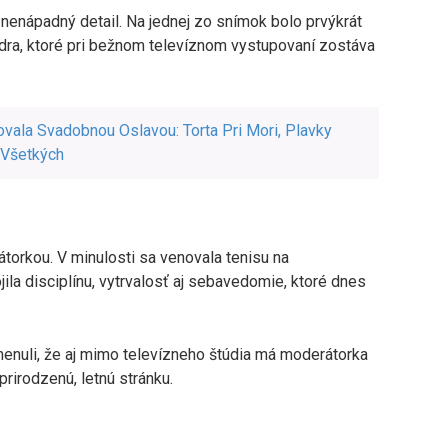
enápadný detail. Na jednej zo snímok bolo prvýkrát
edra, ktoré pri bežnom televíznom vystupovaní zostáva
vala Svadobnou Oslavou: Torta Pri Mori, Plavky
 Všetkých
átorkou. V minulosti sa venovala tenisu na
ila disciplínu, vytrvalosť aj sebavedomie, ktoré dnes
menuli, že aj mimo televízneho štúdia má moderátorka
prirodzenú, letnú stránku.