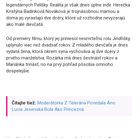
legendárnych Pelíšky. Realita je však dnes úplne inde. Herečka
Kristýna Badinková Nováková je trojnásobnou mamou a
doma jej vyrastajú dve dcéry, ktoré už rozhodne nevyzerajú
ako malé dievčatá.
Od premiéry filmu, ktorý jej priniesol nesmrteľnú rolu Jindřišky,
uplynulo viac než dvadsať rokov. Z mladého dievčaťa je dnes
vydatá žena, ktorá okrem syna vychováva aj dve dcéry z
prvého manželstva. Rozárka má dnes šestnásť rokov a
Mariánka trinásť, no na prvý pohľad pôsobia omnoho
dospelejšie.
Čítajte tiež:
Moderátorka Z Telerána Povedala Áno:
Lucia Jesenská Bola Ako Princezná