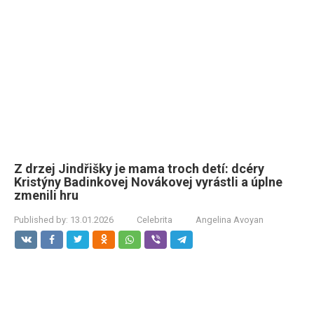
Z drzej Jindřišky je mama troch detí: dcéry
Kristýny Badinkovej Novákovej vyrástli a úplne
zmenili hru
Published by:
13.01.2026
Celebrita
Angelina Avoyan