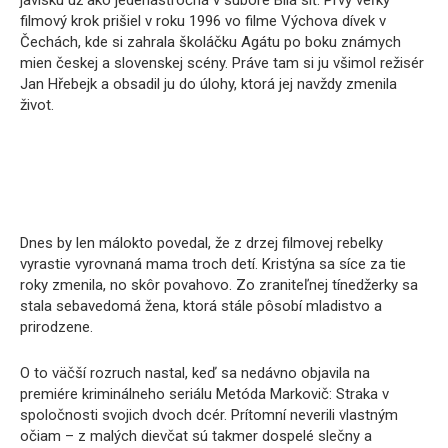
javisku už ako jedenásťročná v súbore Bílá síť. Prvý veľký
filmový krok prišiel v roku 1996 vo filme Výchova dívek v
Čechách, kde si zahrala školáčku Agátu po boku známych
mien českej a slovenskej scény. Práve tam si ju všimol režisér
Jan Hřebejk a obsadil ju do úlohy, ktorá jej navždy zmenila
život.
Dnes by len málokto povedal, že z drzej filmovej rebelky
vyrastie vyrovnaná mama troch detí. Kristýna sa síce za tie
roky zmenila, no skôr povahovo. Zo zraniteľnej tínedžerky sa
stala sebavedomá žena, ktorá stále pôsobí mladistvo a
prirodzene.
O to väčší rozruch nastal, keď sa nedávno objavila na
premiére kriminálneho seriálu Metóda Markovič: Straka v
spoločnosti svojich dvoch dcér. Prítomní neverili vlastným
očiam – z malých dievčat sú takmer dospelé slečny a