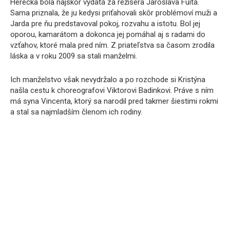
Herečka bola najskôr vydatá za režiséra Jaroslava Fuita.
Sama priznala, že ju kedysi priťahovali skôr problémoví muži a
Jarda pre ňu predstavoval pokoj, rozvahu a istotu. Bol jej
oporou, kamarátom a dokonca jej pomáhal aj s radami do
vzťahov, ktoré mala pred ním. Z priateľstva sa časom zrodila
láska a v roku 2009 sa stali manželmi.
Ich manželstvo však nevydržalo a po rozchode si Kristýna
našla cestu k choreografovi Viktorovi Badinkovi. Práve s ním
má syna Vincenta, ktorý sa narodil pred takmer šiestimi rokmi
a stal sa najmladším členom ich rodiny.