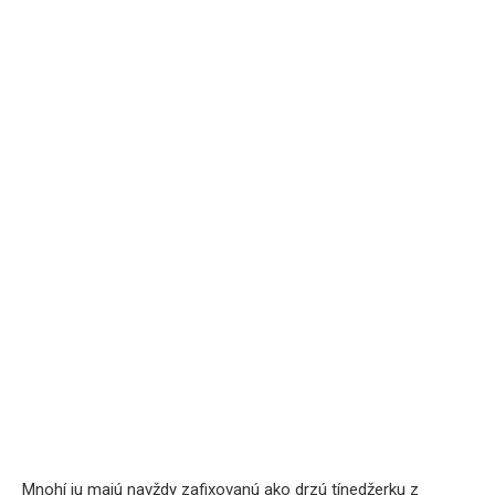
Mnohí ju majú navždy zafixovanú ako drzú tínedžerku z