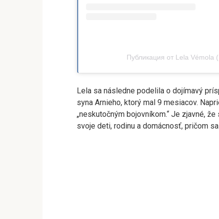
Публикация от Lela Vémola (@
Lela sa následne podelila o dojímavý prí
syna Arnieho, ktorý mal 9 mesiacov. Napr
„neskutočným bojovníkom.“ Je zjavné, že 
svoje deti, rodinu a domácnosť, pričom sa