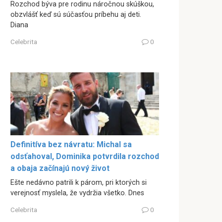
Rozchod býva pre rodinu náročnou skúškou,
obzvlášť keď sú súčasťou príbehu aj deti.
Diana
Celebrita
0
Definitíva bez návratu: Michal sa
odsťahoval, Dominika potvrdila rozchod
a obaja začínajú nový život
Ešte nedávno patrili k párom, pri ktorých si
verejnosť myslela, že vydržia všetko. Dnes
Celebrita
0