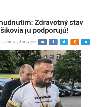
hudnutím: Zdravotný stav
šikovia ju podporujú!
Author:
Angelina Avoyan