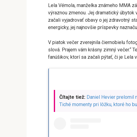
Lela Vémola, manželka známeho MMA zápa
výraznou zmenou. Jej dramatický úbytok váh
začali vyjadrovať obavy o jej zdravotný s
energicky, jej najnovšie príspevky naznač
V piatok večer zverejnila čiernobielu fot
slová. Prajem vám krásny zimný večer.“ T
fanúšikov, ktorí sa začali pýtať, či je Lela 
Čítajte tiež:
Daniel Hevier prelomil 
Tiché momenty pri lôžku, ktoré ho 