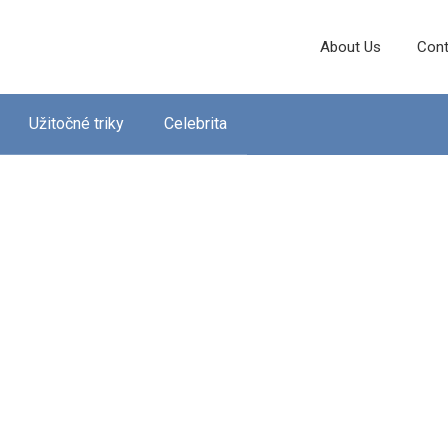
About Us
Cont
Užitočné triky
Celebrita