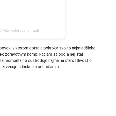
lela_ceterova_official)
spevok, v ktorom opísala pokroky svojho najmladšieho
iek zdravotným komplikáciám sa podľa nej stal
sa momentálne sústreďuje najmä na starostlivosť o
 jej venuje s láskou a odhodlaním.