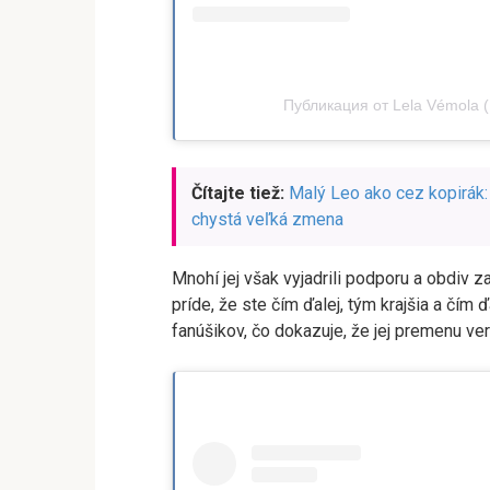
Публикация от Lela Vémola (@
Čítajte tiež:
Malý Leo ako cez kopirák:
chystá veľká zmena
Mnohí jej však vyjadrili podporu a obdiv z
príde, že ste čím ďalej, tým krajšia a čím ď
fanúšikov, čo dokazuje, že jej premenu ve