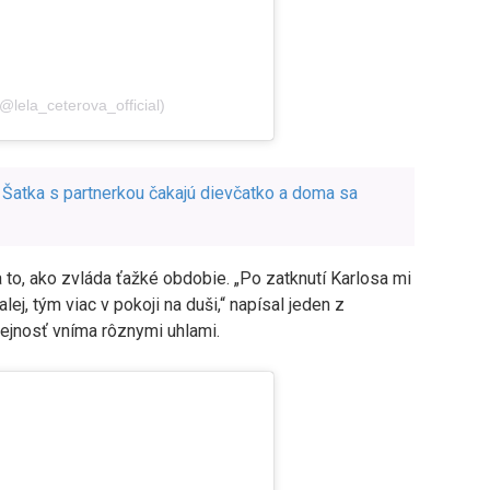
lela_ceterova_official)
 Šatka s partnerkou čakajú dievčatko a doma sa
a to, ako zvláda ťažké obdobie. „Po zatknutí Karlosa mi
alej, tým viac v pokoji na duši,“ napísal jeden z
rejnosť vníma rôznymi uhlami.