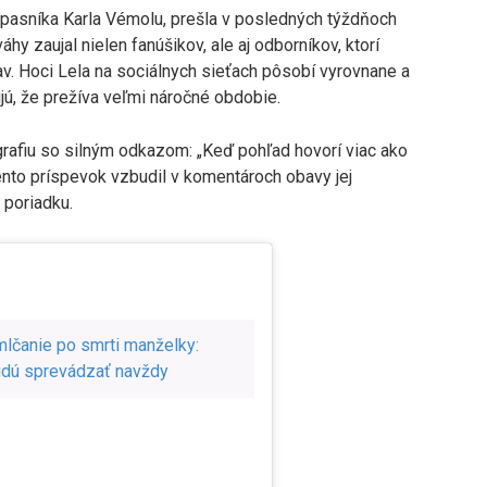
sníka Karla Vémolu, prešla v posledných týždňoch
y zaujal nielen fanúšikov, ale aj odborníkov, ktorí
tav. Hoci Lela na sociálnych sieťach pôsobí vyrovnane a
ujú, že prežíva veľmi náročné obdobie.
ografiu so silným odkazom: „Keď pohľad hovorí viac ako
ento príspevok vzbudil v komentároch obavy jej
v poriadku.
mlčanie po smrti manželky:
budú sprevádzať navždy