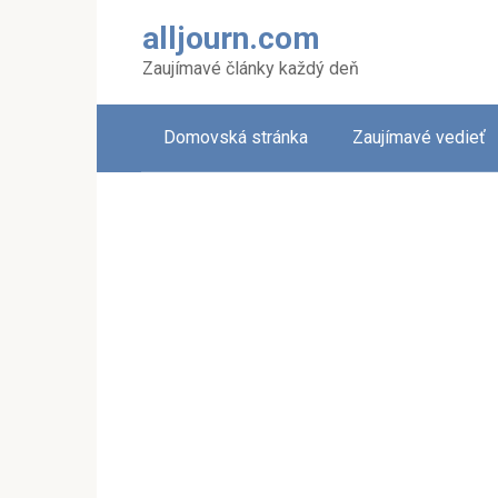
Skip
alljourn.com
to
content
Zaujímavé články každý deň
Domovská stránka
Zaujímavé vedieť