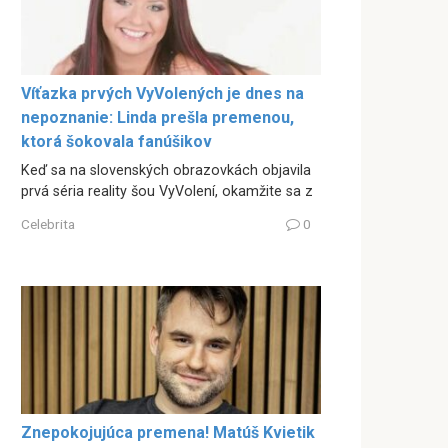
Víťazka prvých VyVolených je dnes na
nepoznanie: Linda prešla premenou,
ktorá šokovala fanúšikov
Keď sa na slovenských obrazovkách objavila
prvá séria reality šou VyVolení, okamžite sa z
Celebrita
0
Znepokojujúca premena! Matúš Kvietik