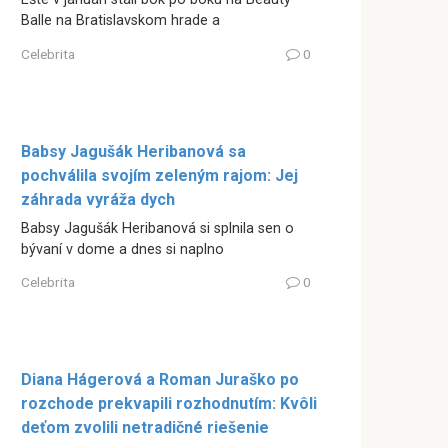
Balle na Bratislavskom hrade a
Celebrita
0
Babsy Jagušák Heribanová sa
pochválila svojím zeleným rajom: Jej
záhrada vyráža dych
Babsy Jagušák Heribanová si splnila sen o
bývaní v dome a dnes si naplno
Celebrita
0
Diana Hágerová a Roman Juraško po
rozchode prekvapili rozhodnutím: Kvôli
deťom zvolili netradičné riešenie