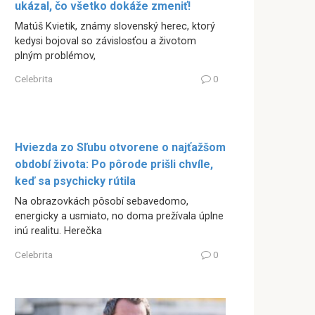
ukázal, čo všetko dokáže zmeniť!
Matúš Kvietik, známy slovenský herec, ktorý
kedysi bojoval so závislosťou a životom
plným problémov,
Celebrita
0
Hviezda zo Sľubu otvorene o najťažšom
období života: Po pôrode prišli chvíle,
keď sa psychicky rútila
Na obrazovkách pôsobí sebavedomo,
energicky a usmiato, no doma prežívala úplne
inú realitu. Herečka
Celebrita
0