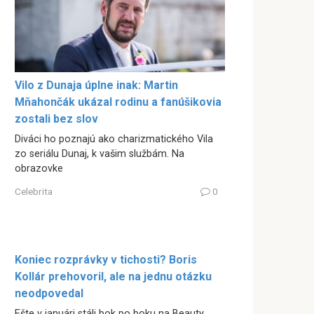
Vilo z Dunaja úplne inak: Martin
Mňahončák ukázal rodinu a fanúšikovia
zostali bez slov
Diváci ho poznajú ako charizmatického Vila
zo seriálu Dunaj, k vašim službám. Na
obrazovke
Celebrita
0
Koniec rozprávky v tichosti? Boris
Kollár prehovoril, ale na jednu otázku
neodpovedal
Ešte v januári stáli bok po boku na Beauty