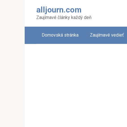
Skip
alljourn.com
to
content
Zaujímavé články každý deň
Domovská stránka
Zaujímavé vedieť