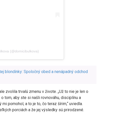
lkova (@domicibulkova)
stej blondínky: Spoločný obed a nenápadný odchod
e zvolila trvalú zmenu v živote. „Už to nie je len o
o tom, aby ste si našli rovnováhu, disciplínu a
ý mi pomohol, a to je to, čo teraz šírim,“ uviedla.
eľkých porciách a že jej výsledky sú prirodzené.