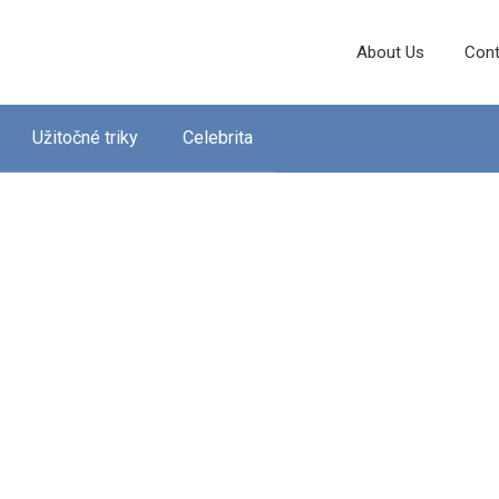
About Us
Cont
Užitočné triky
Celebrita