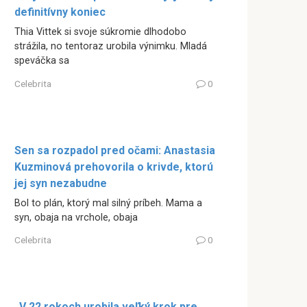
definitívny koniec
Thia Vittek si svoje súkromie dlhodobo
strážila, no tentoraz urobila výnimku. Mladá
speváčka sa
Celebrita
0
Sen sa rozpadol pred očami: Anastasia
Kuzminová prehovorila o krivde, ktorú
jej syn nezabudne
Bol to plán, ktorý mal silný príbeh. Mama a
syn, obaja na vrchole, obaja
Celebrita
0
„V 22 rokoch urobila veľký krok pre