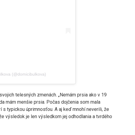
lkova (@domicibulkova)
 svojich telesných zmenách. „Nemám prsia ako v 19
ada mám menšie prsia. Počas dojčenia som mala
rí s typickou úprimnosťou. A aj keď mnohí neverili, že
 že výsledok je len výsledkom jej odhodlania a tvrdého