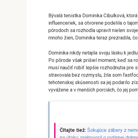
Bývalá tenistka Dominika Cibulková, ktorá
influenceriek, sa otvorene podelila o taj
pôrodoch sa rozhodla upravit nielen svoje t
mnoho žien, Dominika teraz prezradila, čo
Dominika nikdy netajila svoju lásku k jed
Po pôrode však prišiel moment, keď sa roz
musí naučiť robiť lepšie rozhodnutia pre 
stravovala bez rozmyslu, žila som fastfoo
tehotenskej skúsenosti sa jej podarilo zí
vyvážene a v menších porciách, čo jej po
Čítajte tiež:
Šokujúce zábery z nemo
po útoku, prehovoril o rodinnej drám