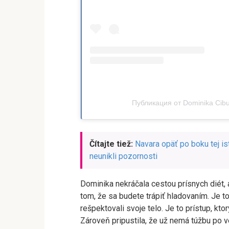
Публикация от Dominika Cibu
Čítajte tiež:
Navara opäť po boku tej i
neunikli pozornosti
Dominika nekráčala cestou prísnych diét, al
tom, že sa budete trápiť hladovaním. Je to 
rešpektovali svoje telo. Je to prístup, ktor
Zároveň pripustila, že už nemá túžbu po v