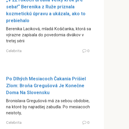
seba!“ Berenika z Ruže priznala
kozmetickú úpravu a ukázala, ako to
prebiehalo
Berenika Laciková, mladá Košičanka, ktorá sa
výrazne zapísala do povedomia divákov v
tretej sérii
Celebrita
0
Po Dlhých Mesiacoch Čakania Prišiel
Zlom: Broňa Gregušová Je Konečne
Doma Na Slovensku
Bronislava Gregušová má za sebou obdobie,
na ktoré by najradšej zabudla. Po mesiacoch
neistoty,
Celebrita
0