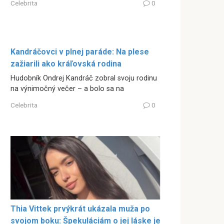
Celebrita
0
Kandráčovci v plnej paráde: Na plese
zažiarili ako kráľovská rodina
Hudobník Ondrej Kandráč zobral svoju rodinu
na výnimočný večer – a bolo sa na
Celebrita
0
Thia Vittek prvýkrát ukázala muža po
svojom boku: Špekuláciám o jej láske je