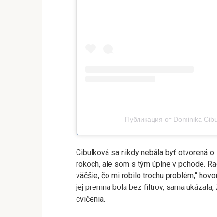
Публикация от Dominika Cibu
Cibulková sa nikdy nebála byť otvorená o
rokoch, ale som s tým úplne v pohode. R
väčšie, čo mi robilo trochu problém,“ hovo
jej premna bola bez filtrov, sama ukázala,
cvičenia.