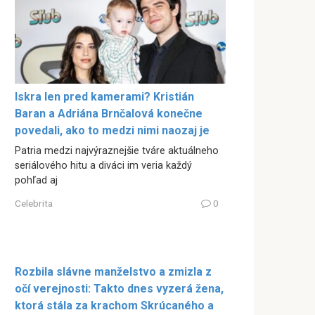
Iskra len pred kamerami? Kristián
Baran a Adriána Brnčalová konečne
povedali, ako to medzi nimi naozaj je
Patria medzi najvýraznejšie tváre aktuálneho
seriálového hitu a diváci im veria každý
pohľad aj
Celebrita
0
Rozbila slávne manželstvo a zmizla z
očí verejnosti: Takto dnes vyzerá žena,
ktorá stála za krachom Skrúcaného a