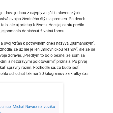
 je dnes jednou z najvplyvnejších slovenských
omstvá svojho životného štýlu a premien. Po dvoch
elo, ale aj prístup k životu. Hoci jej cestu prešlo
 jej pomohlo dosiahnuť životnú formu.
lu a svoj vzťah k potravinám dnes nazýva „gurmánskym“.
hodla, že už nie je len „milovníčkou rezňov“, ale že sa
svoje zdravie. „Predtým to bolo bežné, že som sa
dmi a nezdravými polotovarmi,“ priznala. Po prvej
skať správny režim. Rozhodla sa, že bude jesť
mohlo schudnúť takmer 30 kilogramov za krátky čas.
cnice: Michal Navara na vozíku
e