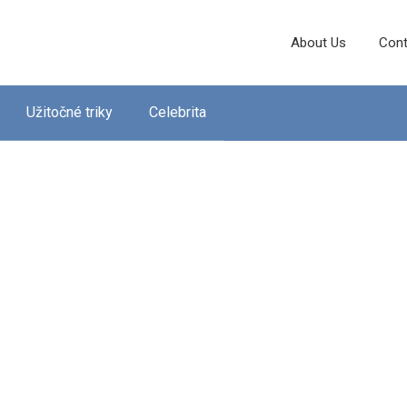
About Us
Cont
Užitočné triky
Celebrita