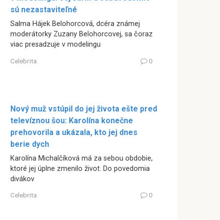
sú nezastaviteľné
Salma Hájek Belohorcová, dcéra známej
moderátorky Zuzany Belohorcovej, sa čoraz
viac presadzuje v modelingu
Celebrita
0
Nový muž vstúpil do jej života ešte pred
televíznou šou: Karolína konečne
prehovorila a ukázala, kto jej dnes
berie dych
Karolína Michalčíková má za sebou obdobie,
ktoré jej úplne zmenilo život. Do povedomia
divákov
Celebrita
0