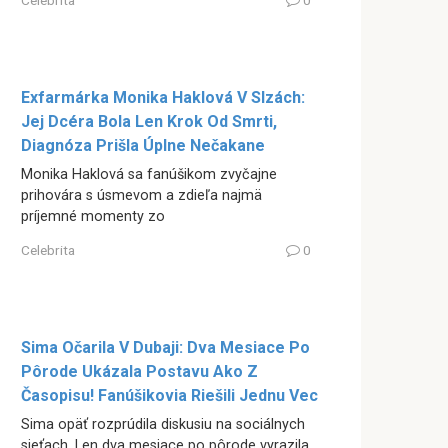
Celebrita
0
Exfarmárka Monika Haklová V Slzách:
Jej Dcéra Bola Len Krok Od Smrti,
Diagnóza Prišla Úplne Nečakane
Monika Haklová sa fanúšikom zvyčajne
prihovára s úsmevom a zdieľa najmä
príjemné momenty zo
Celebrita
0
Sima Očarila V Dubaji: Dva Mesiace Po
Pôrode Ukázala Postavu Ako Z
Časopisu! Fanúšikovia Riešili Jednu Vec
Sima opäť rozprúdila diskusiu na sociálnych
sieťach. Len dva mesiace po pôrode vyrazila