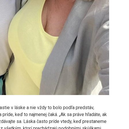
ťastie v láske a nie vždy to bolo podľa predstáv,
a príde, keď to najmenej čaká. „Ak sa práve hľadáte, ak
evzdávajte sa. Láska často príde vtedy, keď prestaneme
kaz všetkým, ktorí prechádzajú podobnými skúškami.