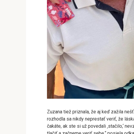
Zuzana tiež priznala, že aj keď zažila neš
rozhodla sa nikdy neprestať veriť, že lásk
čakáte, ak ste si už povedali ‚stačilo,‘ n
tlačiť a začneme veriť sebe,“ posiela od