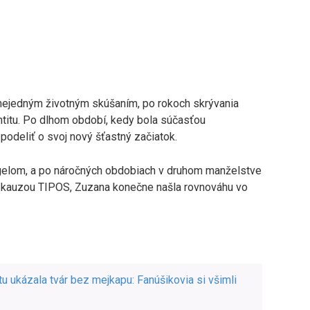
 nejedným životným skúšaním, po rokoch skrývania
ntitu. Po dlhom období, kedy bola súčasťou
podeliť o svoj nový šťastný začiatok.
gelom, a po náročných obdobiach v druhom manželstve
 kauzou TIPOS, Zuzana konečne našla rovnováhu vo
u ukázala tvár bez mejkapu: Fanúšikovia si všimli