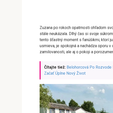
Zuzana po rokoch opatrnosti ohľadom svoj
stále neukázala. Dlhý čas si svoje súkromi
tento šťastný moment s fanúšikmi, ktorí j
usmieva, je spokojná a nachádza oporu v os
zamilovanosti, ale aj o pokoji a porozumen
Čítajte tiež:
Belohorcová Po Rozvode P
Začať Úplne Nový Život