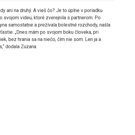
y ani na druhý. A vieš čo? Je to úplne v poriadku.
vo svojom videu, ktoré zverejnila s partnerom. Po
yna samostatne a prežívala bolestné rozchody, našla
 šťastie. „Dnes mám po svojom boku človeka, pri
, bez hrania sa na niečo, čím nie som. Len ja a
s,“ dodala Zuzana.