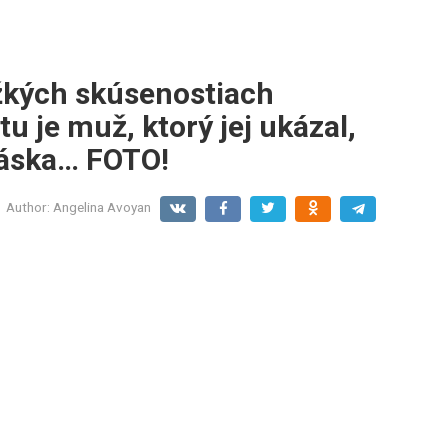
žkých skúsenostiach
u je muž, ktorý jej ukázal,
láska… FOTO!
Author:
Angelina Avoyan