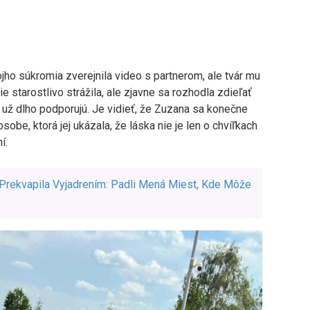
ho súkromia zverejnila video s partnerom, ale tvár mu
e starostlivo strážila, ale zjavne sa rozhodla zdieľať
u už dlho podporujú. Je vidieť, že Zuzana sa konečne
obe, ktorá jej ukázala, že láska nie je len o chvíľkach
í.
rekvapila Vyjadrením: Padli Mená Miest, Kde Môže