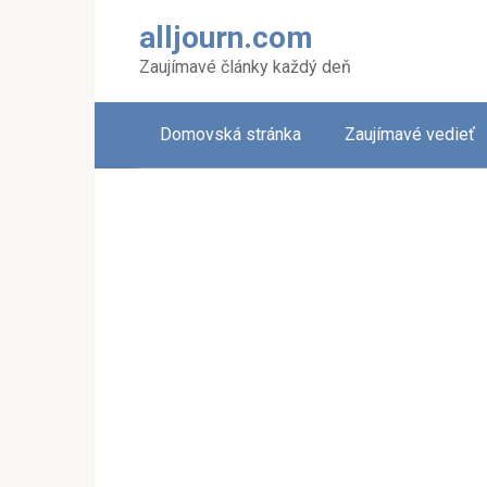
Skip
alljourn.com
to
content
Zaujímavé články každý deň
Domovská stránka
Zaujímavé vedieť