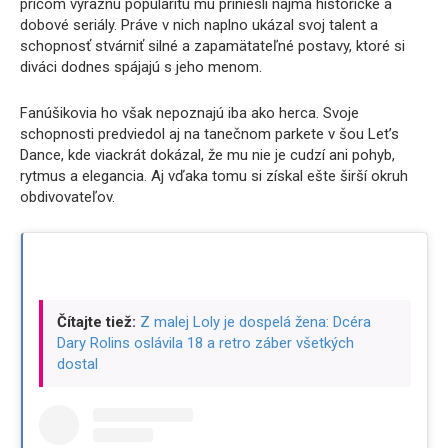
pričom výraznú popularitu mu priniesli najmä historické a
dobové seriály. Práve v nich naplno ukázal svoj talent a
schopnosť stvárniť silné a zapamätateľné postavy, ktoré si
diváci dodnes spájajú s jeho menom.
Fanúšikovia ho však nepoznajú iba ako herca. Svoje
schopnosti predviedol aj na tanečnom parkete v šou Let’s
Dance, kde viackrát dokázal, že mu nie je cudzí ani pohyb,
rytmus a elegancia. Aj vďaka tomu si získal ešte širší okruh
obdivovateľov.
Čítajte tiež:
Z malej Loly je dospelá žena: Dcéra
Dary Rolins oslávila 18 a retro záber všetkých
dostal