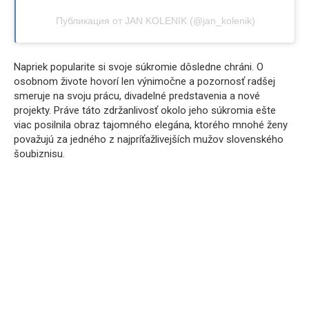
Публикация от JAN KOLENIK (@jan_kolenik)
Napriek popularite si svoje súkromie dôsledne chráni. O
osobnom živote hovorí len výnimočne a pozornosť radšej
smeruje na svoju prácu, divadelné predstavenia a nové
projekty. Práve táto zdržanlivosť okolo jeho súkromia ešte
viac posilnila obraz tajomného elegána, ktorého mnohé ženy
považujú za jedného z najpríťažlivejších mužov slovenského
šoubiznisu.