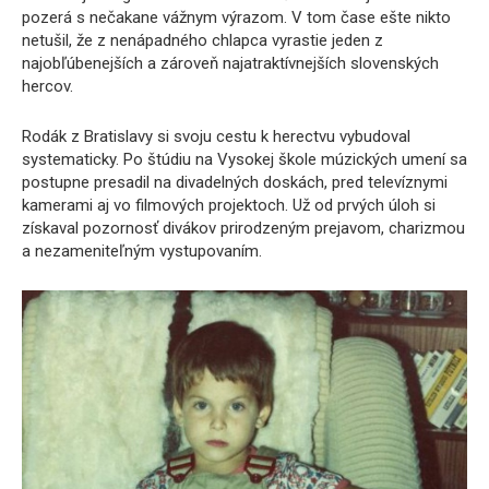
pozerá s nečakane vážnym výrazom. V tom čase ešte nikto
netušil, že z nenápadného chlapca vyrastie jeden z
najobľúbenejších a zároveň najatraktívnejších slovenských
hercov.
Rodák z Bratislavy si svoju cestu k herectvu vybudoval
systematicky. Po štúdiu na Vysokej škole múzických umení sa
postupne presadil na divadelných doskách, pred televíznymi
kamerami aj vo filmových projektoch. Už od prvých úloh si
získaval pozornosť divákov prirodzeným prejavom, charizmou
a nezameniteľným vystupovaním.