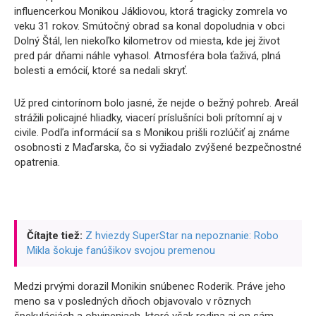
influencerkou Monikou Jákliovou, ktorá tragicky zomrela vo
veku 31 rokov. Smútočný obrad sa konal dopoludnia v obci
Dolný Štál, len niekoľko kilometrov od miesta, kde jej život
pred pár dňami náhle vyhasol. Atmosféra bola ťaživá, plná
bolesti a emócií, ktoré sa nedali skryť.
Už pred cintorínom bolo jasné, že nejde o bežný pohreb. Areál
strážili policajné hliadky, viacerí príslušníci boli prítomní aj v
civile. Podľa informácií sa s Monikou prišli rozlúčiť aj známe
osobnosti z Maďarska, čo si vyžiadalo zvýšené bezpečnostné
opatrenia.
Čítajte tiež:
Z hviezdy SuperStar na nepoznanie: Robo
Mikla šokuje fanúšikov svojou premenou
Medzi prvými dorazil Monikin snúbenec Roderik. Práve jeho
meno sa v posledných dňoch objavovalo v rôznych