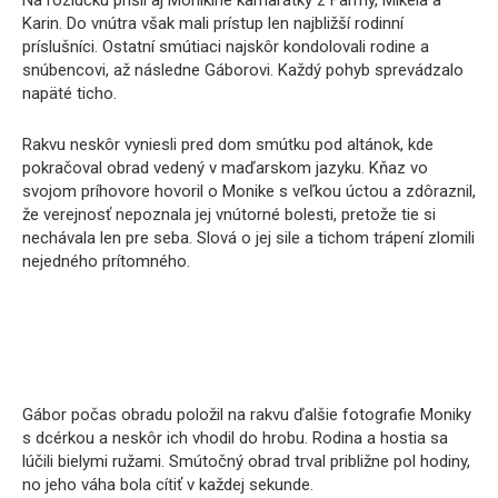
Na rozlúčku prišli aj Monikine kamarátky z Farmy, Mikela a
Karin. Do vnútra však mali prístup len najbližší rodinní
príslušníci. Ostatní smútiaci najskôr kondolovali rodine a
snúbencovi, až následne Gáborovi. Každý pohyb sprevádzalo
napäté ticho.
Rakvu neskôr vyniesli pred dom smútku pod altánok, kde
pokračoval obrad vedený v maďarskom jazyku. Kňaz vo
svojom príhovore hovoril o Monike s veľkou úctou a zdôraznil,
že verejnosť nepoznala jej vnútorné bolesti, pretože tie si
nechávala len pre seba. Slová o jej sile a tichom trápení zlomili
nejedného prítomného.
Gábor počas obradu položil na rakvu ďalšie fotografie Moniky
s dcérkou a neskôr ich vhodil do hrobu. Rodina a hostia sa
lúčili bielymi ružami. Smútočný obrad trval približne pol hodiny,
no jeho váha bola cítiť v každej sekunde.