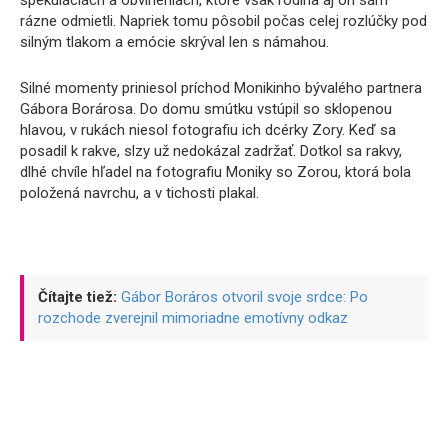
špekuláciách a obvineniach, ktoré však rodina aj on sám
rázne odmietli. Napriek tomu pôsobil počas celej rozlúčky pod
silným tlakom a emócie skrýval len s námahou.
Silné momenty priniesol príchod Monikinho bývalého partnera
Gábora Borárosa. Do domu smútku vstúpil so sklopenou
hlavou, v rukách niesol fotografiu ich dcérky Zory. Keď sa
posadil k rakve, slzy už nedokázal zadržať. Dotkol sa rakvy,
dlhé chvíle hľadel na fotografiu Moniky so Zorou, ktorá bola
položená navrchu, a v tichosti plakal.
Čítajte tiež:
Gábor Boráros otvoril svoje srdce: Po
rozchode zverejnil mimoriadne emotívny odkaz