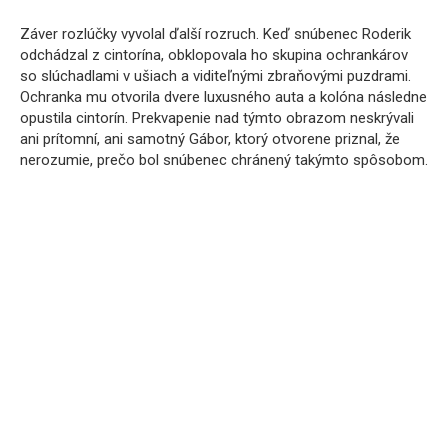
Záver rozlúčky vyvolal ďalší rozruch. Keď snúbenec Roderik
odchádzal z cintorína, obklopovala ho skupina ochrankárov
so slúchadlami v ušiach a viditeľnými zbraňovými puzdrami.
Ochranka mu otvorila dvere luxusného auta a kolóna následne
opustila cintorín. Prekvapenie nad týmto obrazom neskrývali
ani prítomní, ani samotný Gábor, ktorý otvorene priznal, že
nerozumie, prečo bol snúbenec chránený takýmto spôsobom.