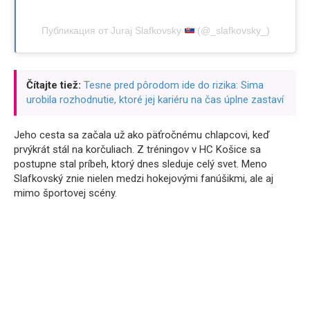
Публикация от Juraj Slafkovsky
(@_slafkovsky_)
Čítajte tiež:
Tesne pred pôrodom ide do rizika: Sima
urobila rozhodnutie, ktoré jej kariéru na čas úplne zastaví
Jeho cesta sa začala už ako päťročnému chlapcovi, keď
prvýkrát stál na korčuliach. Z tréningov v HC Košice sa
postupne stal príbeh, ktorý dnes sleduje celý svet. Meno
Slafkovský znie nielen medzi hokejovými fanúšikmi, ale aj
mimo športovej scény.