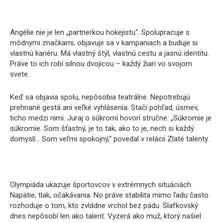
Angélie nie je len „partnerkou hokejistu“. Spolupracuje s
módnymi značkami, objavuje sa v kampaniach a buduje si
vlastnú kariéru. Má vlastný štýl, vlastnú cestu a jasnú identitu.
Práve to ich robí silnou dvojicou – každý žiari vo svojom
svete.
Keď sa objavia spolu, nepôsobia teatrálne. Nepotrebujú
prehnané gestá ani veľké vyhlásenia. Stačí pohľad, úsmev,
ticho medzi nimi. Juraj o súkromí hovorí stručne: „Súkromie je
súkromie. Som šťastný, je to tak, ako to je, nech si každý
domyslí… Som veľmi spokojný,“ povedal v relácii Zlaté talenty.
Olympiáda ukazuje športovcov v extrémnych situáciách.
Napätie, tlak, očakávania. No práve stabilita mimo ľadu často
rozhoduje o tom, kto zvládne vrchol bez pádu. Slafkovský
dnes nepôsobí len ako talent. Vyzerá ako muž, ktorý našiel