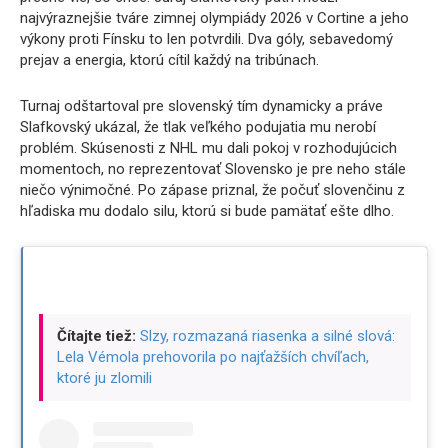
najvýraznejšie tváre zimnej olympiády 2026 v Cortine a jeho
výkony proti Fínsku to len potvrdili. Dva góly, sebavedomý
prejav a energia, ktorú cítil každý na tribúnach.
Turnaj odštartoval pre slovenský tím dynamicky a práve
Slafkovský ukázal, že tlak veľkého podujatia mu nerobí
problém. Skúsenosti z NHL mu dali pokoj v rozhodujúcich
momentoch, no reprezentovať Slovensko je pre neho stále
niečo výnimočné. Po zápase priznal, že počuť slovenčinu z
hľadiska mu dodalo silu, ktorú si bude pamätať ešte dlho.
Čítajte tiež:
Slzy, rozmazaná riasenka a silné slová:
Lela Vémola prehovorila po najťažších chvíľach,
ktoré ju zlomili