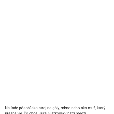
Na ľade pôsobí ako stroj na góly, mimo neho ako muž, ktorý
presne vie, čo chce. Juraj Slafkovský patrí medzi