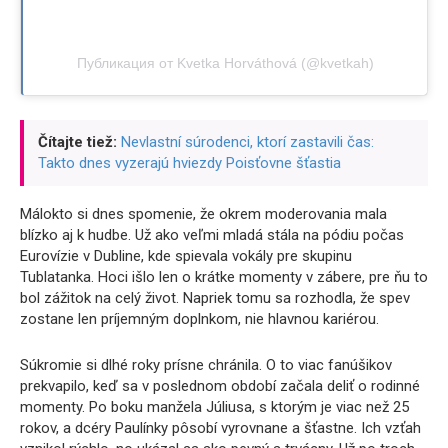
Публикация от Kvetka Horváthová (@kvetkah)
Čítajte tiež:
Nevlastní súrodenci, ktorí zastavili čas:
Takto dnes vyzerajú hviezdy Poisťovne šťastia
Málokto si dnes spomenie, že okrem moderovania mala
blízko aj k hudbe. Už ako veľmi mladá stála na pódiu počas
Eurovízie v Dubline, kde spievala vokály pre skupinu
Tublatanka. Hoci išlo len o krátke momenty v zábere, pre ňu to
bol zážitok na celý život. Napriek tomu sa rozhodla, že spev
zostane len príjemným doplnkom, nie hlavnou kariérou.
Súkromie si dlhé roky prísne chránila. O to viac fanúšikov
prekvapilo, keď sa v poslednom období začala deliť o rodinné
momenty. Po boku manžela Júliusa, s ktorým je viac než 25
rokov, a dcéry Paulínky pôsobí vyrovnane a šťastne. Ich vzťah