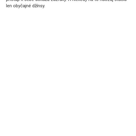
len obyčajné džínsy.