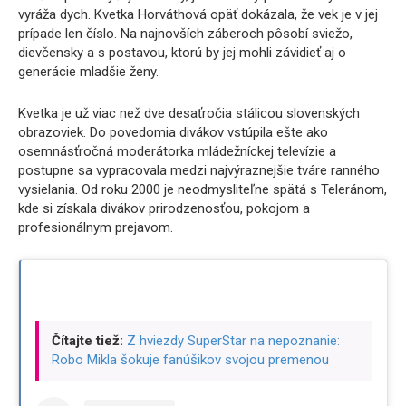
vyráža dych. Kvetka Horváthová opäť dokázala, že vek je v jej
prípade len číslo. Na najnovších záberoch pôsobí sviežo,
dievčensky a s postavou, ktorú by jej mohli závidieť aj o
generácie mladšie ženy.
Kvetka je už viac než dve desaťročia stálicou slovenských
obrazoviek. Do povedomia divákov vstúpila ešte ako
osemnásťročná moderátorka mládežníckej televízie a
postupne sa vypracovala medzi najvýraznejšie tváre ranného
vysielania. Od roku 2000 je neodmysliteľne spätá s Teleránom,
kde si získala divákov prirodzenosťou, pokojom a
profesionálnym prejavom.
Čítajte tiež:
Z hviezdy SuperStar na nepoznanie:
Robo Mikla šokuje fanúšikov svojou premenou