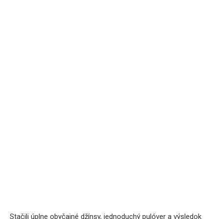
Stačili úplne obyčajné džínsy, jednoduchý pulóver a výsledok