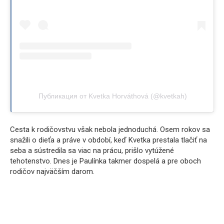
Публикация от Kvetka Horváthová (@kvetkah)
Cesta k rodičovstvu však nebola jednoduchá. Osem rokov sa
snažili o dieťa a práve v období, keď Kvetka prestala tlačiť na
seba a sústredila sa viac na prácu, prišlo vytúžené
tehotenstvo. Dnes je Paulínka takmer dospelá a pre oboch
rodičov najväčším darom.