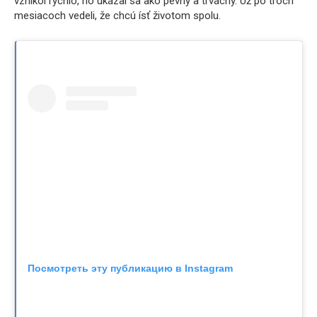
vznikol rýchlo, no ukázal sa ako pevný a trvácny. Už po troch
mesiacoch vedeli, že chcú ísť životom spolu.
Посмотреть эту публикацию в Instagram