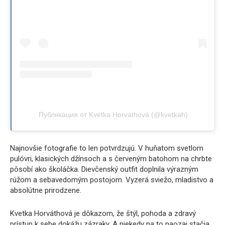
Публикация от Kvetka Horváthová (@kvetkah)
Najnovšie fotografie to len potvrdzujú. V huňatom svetlom
pulóvri, klasických džínsoch a s červeným batohom na chrbte
pôsobí ako školáčka. Dievčenský outfit doplnila výrazným
rúžom a sebavedomým postojom. Vyzerá sviežo, mladistvo a
absolútne prirodzene.
Kvetka Horváthová je dôkazom, že štýl, pohoda a zdravý
prístup k sebe dokážu zázraky. A niekedy na to naozaj stačia