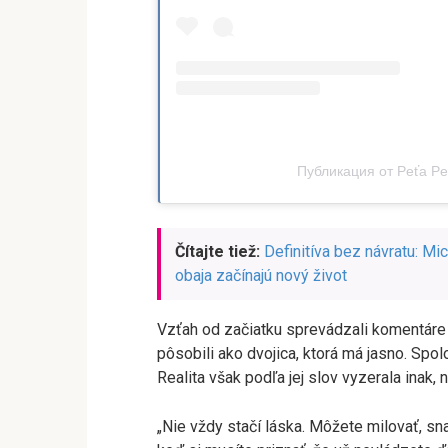
Публикация от Peťa Pe
Čítajte tiež:
Definitíva bez návratu: Mi
obaja začínajú nový život
Vzťah od začiatku sprevádzali komentáre
pôsobili ako dvojica, ktorá má jasno. Spol
Realita však podľa jej slov vyzerala inak,
„Nie vždy stačí láska. Môžete milovať, sna