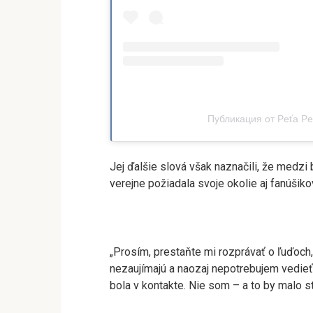
Публикация от Peťa Pe
Jej ďalšie slová však naznačili, že medzi
verejne požiadala svoje okolie aj fanúšikov
„Prosím, prestaňte mi rozprávať o ľuďoch,
nezaujímajú a naozaj nepotrebujem vedieť,
bola v kontakte. Nie som – a to by malo st