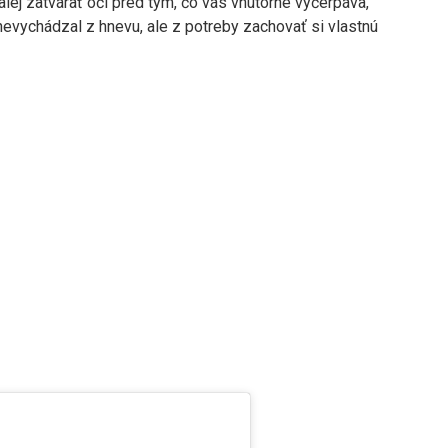
lej zatvárať oči pred tým, čo vás vnútorne vyčerpáva,“
 nevychádzal z hnevu, ale z potreby zachovať si vlastnú