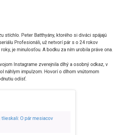
 stíchlo. Peter Batthyány, ktorého si diváci spájajú
álu Profesionáli, už netvorí pár s o 24 rokov
i roky, je minulosťou. A bodku za ním urobila práve ona.
svojom Instagrame zverejnila dlhý a osobný odkaz, v
bol náhlym impulzom. Hovorí o dlhom vnútornom
dnutiu odísť.
j tlieskali: O pár mesiacov