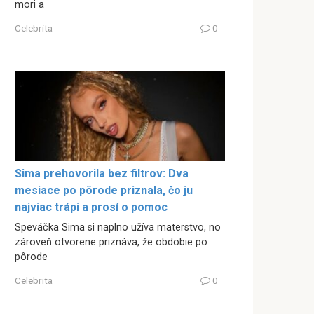
mori a
Celebrita
0
Sima prehovorila bez filtrov: Dva
mesiace po pôrode priznala, čo ju
najviac trápi a prosí o pomoc
Speváčka Sima si naplno užíva materstvo, no
zároveň otvorene priznáva, že obdobie po
pôrode
Celebrita
0