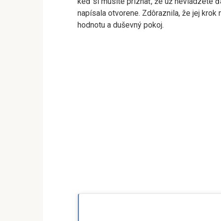
keď si musíte priznať, že už nevládzete ďa
napísala otvorene. Zdôraznila, že jej krok
hodnotu a duševný pokoj.