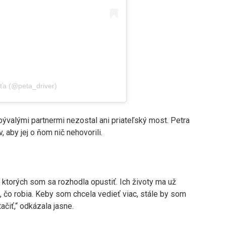
ťa (@peta_driver)
 bývalými partnermi nezostal ani priateľský most. Petra
, aby jej o ňom nič nehovorili.
 ktorých som sa rozhodla opustiť. Ich životy ma už
 čo robia. Keby som chcela vedieť viac, stále by som
ačiť,“ odkázala jasne.