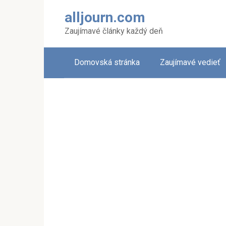
Skip
alljourn.com
to
content
Zaujímavé články každý deň
Domovská stránka
Zaujímavé vedieť