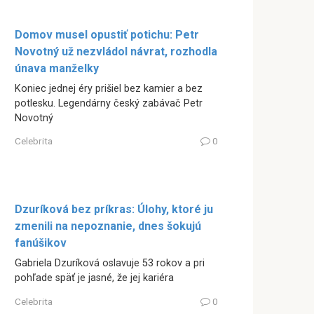
Domov musel opustiť potichu: Petr
Novotný už nezvládol návrat, rozhodla
únava manželky
Koniec jednej éry prišiel bez kamier a bez
potlesku. Legendárny český zabávač Petr
Novotný
Celebrita
0
Dzuríková bez príkras: Úlohy, ktoré ju
zmenili na nepoznanie, dnes šokujú
fanúšikov
Gabriela Dzuríková oslavuje 53 rokov a pri
pohľade späť je jasné, že jej kariéra
Celebrita
0