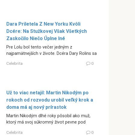
Dara Priletela Z New Yorku Kvôli
Dcére: Na Stužkovej Však Všetkých
Zaskočilo Niečo Úplne Iné
Pre Lolu bol tento večer jedným z
najpamätnejších v živote. Dcéra Dary Rolins sa
Celebrita
0
Už to viac netajil: Martin Nikodým po
rokoch od rozvodu urobil veľký krok a
doma má aj nový prírastok
Martin Nikodým dlhé roky pôsobil ako muž,
ktorý má svoj súkromný život pevne pod
Celebrita
0