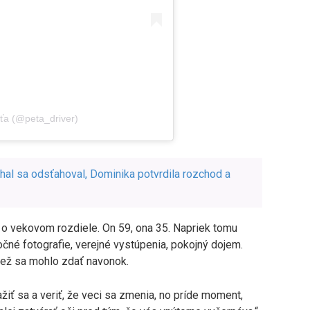
ťa (@peta_driver)
chal sa odsťahoval, Dominika potvrdila rozchod a
 o vekovom rozdiele. On 59, ona 35. Napriek tomu
očné fotografie, verejné vystúpenia, pokojný dojem.
 než sa mohlo zdať navonok.
žiť sa a veriť, že veci sa zmenia, no príde moment,