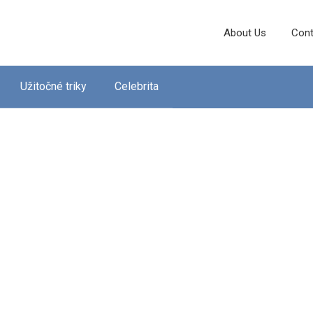
About Us
Cont
Užitočné triky
Celebrita