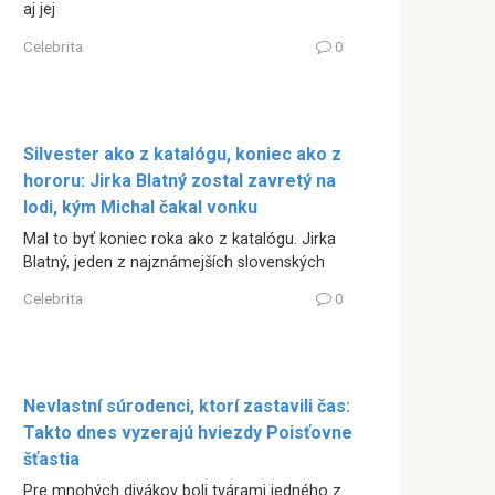
aj jej
Celebrita
0
Silvester ako z katalógu, koniec ako z
hororu: Jirka Blatný zostal zavretý na
lodi, kým Michal čakal vonku
Mal to byť koniec roka ako z katalógu. Jirka
Blatný, jeden z najznámejších slovenských
Celebrita
0
Nevlastní súrodenci, ktorí zastavili čas:
Takto dnes vyzerajú hviezdy Poisťovne
šťastia
Pre mnohých divákov boli tvárami jedného z