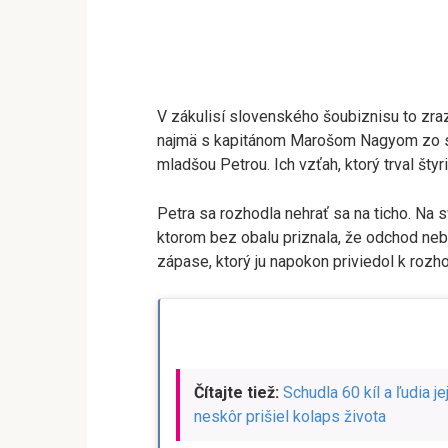
V zákulisí slovenského šoubiznisu to zrazu
najmä s kapitánom Marošom Nagyom zo seri
mladšou Petrou. Ich vzťah, ktorý trval štyr
Petra sa rozhodla nehrať sa na ticho. Na 
ktorom bez obalu priznala, že odchod ne
zápase, ktorý ju napokon priviedol k rozho
Čítajte tiež:
Schudla 60 kíl a ľudia je
neskôr prišiel kolaps života