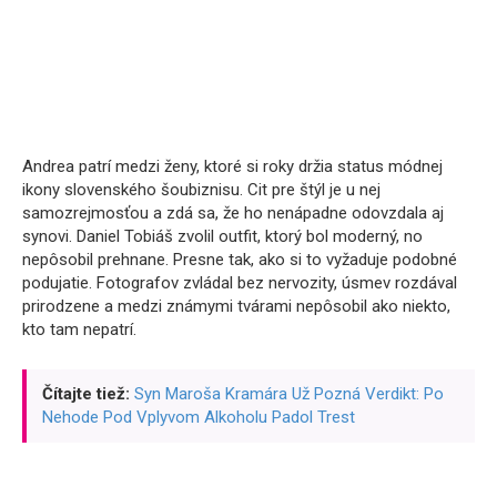
Andrea patrí medzi ženy, ktoré si roky držia status módnej
ikony slovenského šoubiznisu. Cit pre štýl je u nej
samozrejmosťou a zdá sa, že ho nenápadne odovzdala aj
synovi. Daniel Tobiáš zvolil outfit, ktorý bol moderný, no
nepôsobil prehnane. Presne tak, ako si to vyžaduje podobné
podujatie. Fotografov zvládal bez nervozity, úsmev rozdával
prirodzene a medzi známymi tvárami nepôsobil ako niekto,
kto tam nepatrí.
Čítajte tiež:
Syn Maroša Kramára Už Pozná Verdikt: Po
Nehode Pod Vplyvom Alkoholu Padol Trest