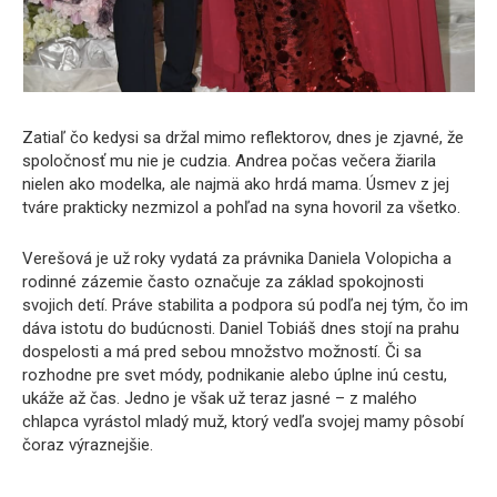
Zatiaľ čo kedysi sa držal mimo reflektorov, dnes je zjavné, že
spoločnosť mu nie je cudzia. Andrea počas večera žiarila
nielen ako modelka, ale najmä ako hrdá mama. Úsmev z jej
tváre prakticky nezmizol a pohľad na syna hovoril za všetko.
Verešová je už roky vydatá za právnika Daniela Volopicha a
rodinné zázemie často označuje za základ spokojnosti
svojich detí. Práve stabilita a podpora sú podľa nej tým, čo im
dáva istotu do budúcnosti. Daniel Tobiáš dnes stojí na prahu
dospelosti a má pred sebou množstvo možností. Či sa
rozhodne pre svet módy, podnikanie alebo úplne inú cestu,
ukáže až čas. Jedno je však už teraz jasné – z malého
chlapca vyrástol mladý muž, ktorý vedľa svojej mamy pôsobí
čoraz výraznejšie.