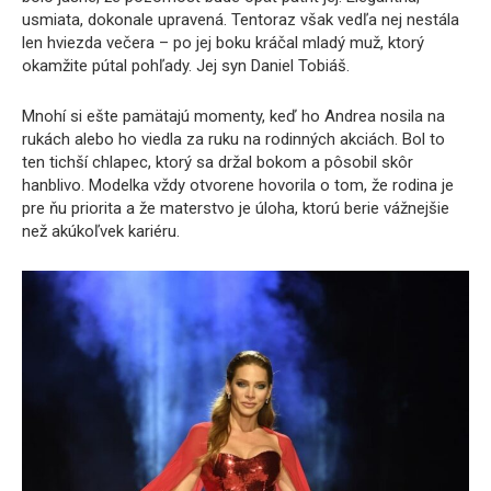
usmiata, dokonale upravená. Tentoraz však vedľa nej nestála
len hviezda večera – po jej boku kráčal mladý muž, ktorý
okamžite pútal pohľady. Jej syn Daniel Tobiáš.
Mnohí si ešte pamätajú momenty, keď ho Andrea nosila na
rukách alebo ho viedla za ruku na rodinných akciách. Bol to
ten tichší chlapec, ktorý sa držal bokom a pôsobil skôr
hanblivo. Modelka vždy otvorene hovorila o tom, že rodina je
pre ňu priorita a že materstvo je úloha, ktorú berie vážnejšie
než akúkoľvek kariéru.