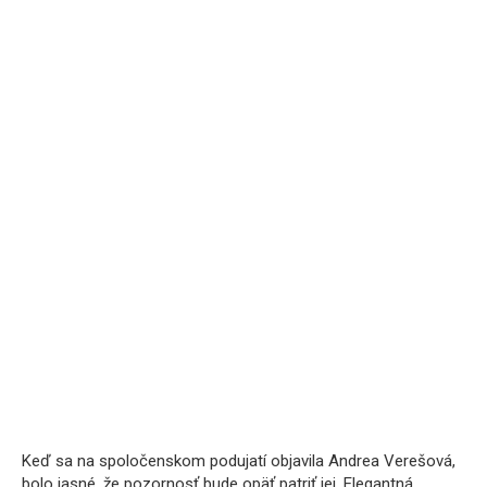
Keď sa na spoločenskom podujatí objavila Andrea Verešová,
bolo jasné, že pozornosť bude opäť patriť jej. Elegantná,