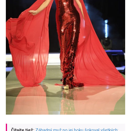
Čítajte tiež:
Záhadný muž po jej boku šokoval všetkých: