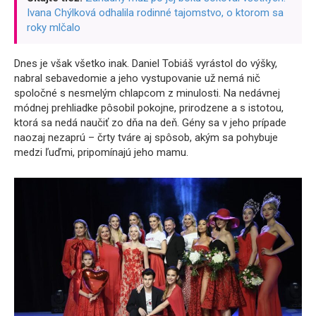
Ivana Chýlková odhalila rodinné tajomstvo, o ktorom sa
roky mlčalo
Dnes je však všetko inak. Daniel Tobiáš vyrástol do výšky,
nabral sebavedomie a jeho vystupovanie už nemá nič
spoločné s nesmelým chlapcom z minulosti. Na nedávnej
módnej prehliadke pôsobil pokojne, prirodzene a s istotou,
ktorá sa nedá naučiť zo dňa na deň. Gény sa v jeho prípade
naozaj nezaprú – črty tváre aj spôsob, akým sa pohybuje
medzi ľuďmi, pripomínajú jeho mamu.