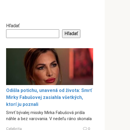
Hľadať
Hľadať
Odišla potichu, unavená od života: Smrť
Mirky Fabušovej zasiahla všetkých,
ktorí ju poznali
Smrť bývalej missky Mirka Fabušová prišla
náhle a bez varovania. V nedeľu ráno skonala
Celebrita
0