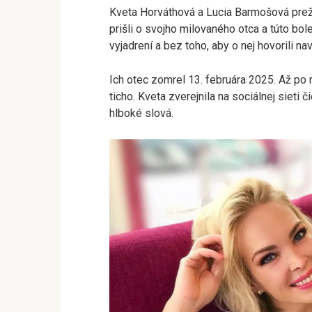
Kveta Horváthová a Lucia Barmošová preží
prišli o svojho milovaného otca a túto bol
vyjadrení a bez toho, aby o nej hovorili na
Ich otec zomrel 13. februára 2025. Až po
ticho. Kveta zverejnila na sociálnej sieti č
hlboké slová.