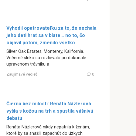
Vyhodil opatrovateľku za to, že nechala
jeho deti hrať sa v blate… no to, čo
objavil potom, zmenilo všetko
Silver Oak Estates, Monterey, Kalifornia.
Večerné slnko sa rozlievalo po dokonale
upravenom trávniku a
Zaujímavé vedieť
0
Čierna bez milosti: Renáta Názlerová
vyšla s kožou na trh a spustila vášnivú
debatu
Renáta Názlerová nikdy nepatrila k ženám,
ktoré by sa snažili zapadnúť do úzkych