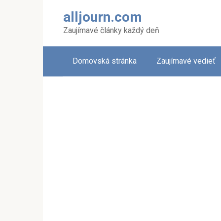
Skip
alljourn.com
to
content
Zaujímavé články každý deň
Domovská stránka
Zaujímavé vedieť