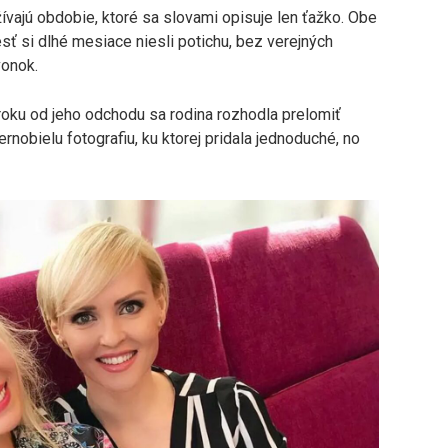
vajú obdobie, ktoré sa slovami opisuje len ťažko. Obe
esť si dlhé mesiace niesli potichu, bez verejných
vonok.
 roku od jeho odchodu sa rodina rozhodla prelomiť
iernobielu fotografiu, ku ktorej pridala jednoduché, no