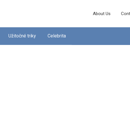
About Us
Cont
Užitočné triky
Celebrita