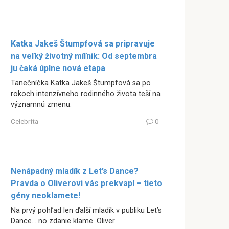
Katka Jakeš Štumpfová sa pripravuje
na veľký životný míľnik: Od septembra
ju čaká úplne nová etapa
Tanečníčka Katka Jakeš Štumpfová sa po
rokoch intenzívneho rodinného života teší na
významnú zmenu.
Celebrita
0
Nenápadný mladík z Let’s Dance?
Pravda o Oliverovi vás prekvapí – tieto
gény neoklamete!
Na prvý pohľad len ďalší mladík v publiku Let’s
Dance… no zdanie klame. Oliver