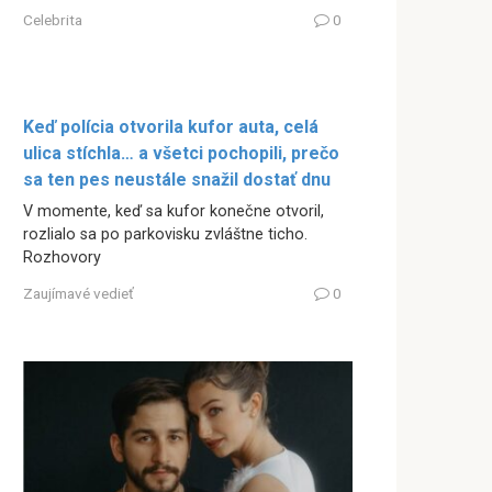
Celebrita
0
Keď polícia otvorila kufor auta, celá
ulica stíchla… a všetci pochopili, prečo
sa ten pes neustále snažil dostať dnu
V momente, keď sa kufor konečne otvoril,
rozlialo sa po parkovisku zvláštne ticho.
Rozhovory
Zaujímavé vedieť
0