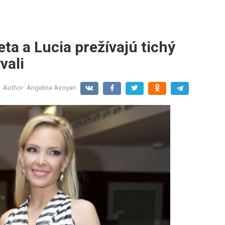
eta a Lucia prežívajú tichý
vali
Author:
Angelina Avoyan