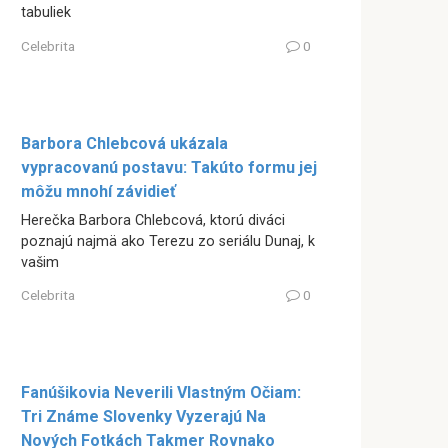
tabuliek
Celebrita
0
Barbora Chlebcová ukázala
vypracovanú postavu: Takúto formu jej
môžu mnohí závidieť
Herečka Barbora Chlebcová, ktorú diváci
poznajú najmä ako Terezu zo seriálu Dunaj, k
vašim
Celebrita
0
Fanúšikovia Neverili Vlastným Očiam:
Tri Známe Slovenky Vyzerajú Na
Nových Fotkách Takmer Rovnako