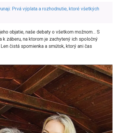
naji: Prvá výplata a rozhodnutie, ktoré všetkých
 mi jeho objatie, naše debaty o všetkom možnom… S
a k záberu, na ktorom je zachytený ich spoločný
 Len čistá spomienka a smútok, ktorý ani čas