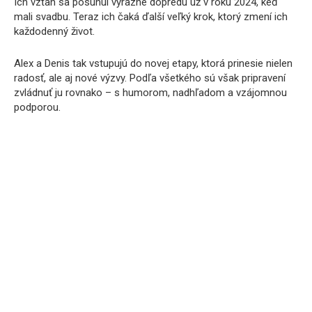
Ich vzťah sa posunul výrazne dopredu už v roku 2024, keď
mali svadbu. Teraz ich čaká ďalší veľký krok, ktorý zmení ich
každodenný život.
Alex a Denis tak vstupujú do novej etapy, ktorá prinesie nielen
radosť, ale aj nové výzvy. Podľa všetkého sú však pripravení
zvládnuť ju rovnako – s humorom, nadhľadom a vzájomnou
podporou.