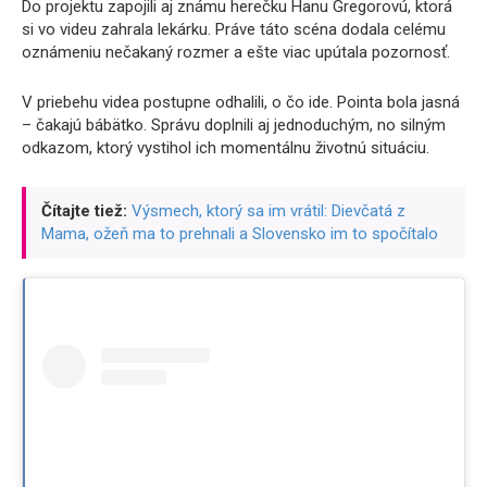
Do projektu zapojili aj známu herečku Hanu Gregorovú, ktorá
si vo videu zahrala lekárku. Práve táto scéna dodala celému
oznámeniu nečakaný rozmer a ešte viac upútala pozornosť.
V priebehu videa postupne odhalili, o čo ide. Pointa bola jasná
– čakajú bábätko. Správu doplnili aj jednoduchým, no silným
odkazom, ktorý vystihol ich momentálnu životnú situáciu.
Čítajte tiež:
Výsmech, ktorý sa im vrátil: Dievčatá z
Mama, ožeň ma to prehnali a Slovensko im to spočítalo