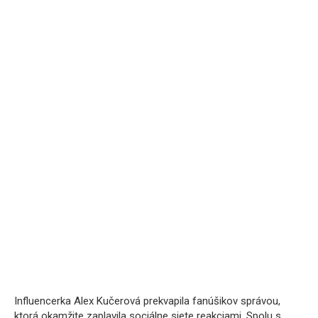
Influencerka Alex Kučerová prekvapila fanúšikov správou,
ktorá okamžite zaplavila sociálne siete reakciami. Spolu s