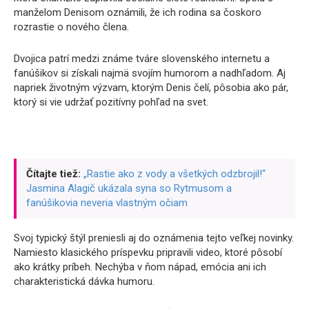
manželom Denisom oznámili, že ich rodina sa čoskoro
rozrastie o nového člena.
Dvojica patrí medzi známe tváre slovenského internetu a
fanúšikov si získali najmä svojím humorom a nadhľadom. Aj
napriek životným výzvam, ktorým Denis čelí, pôsobia ako pár,
ktorý si vie udržať pozitívny pohľad na svet.
Čítajte tiež:
„Rastie ako z vody a všetkých odzbrojil!“
Jasmina Alagič ukázala syna so Rytmusom a
fanúšikovia neveria vlastným očiam
Svoj typický štýl preniesli aj do oznámenia tejto veľkej novinky.
Namiesto klasického príspevku pripravili video, ktoré pôsobí
ako krátky príbeh. Nechýba v ňom nápad, emócia ani ich
charakteristická dávka humoru.