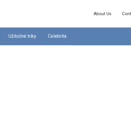
About Us
Cont
Užitočné triky
Celebrita