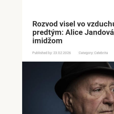
Rozvod visel vo vzduchu
predtým: Alice Jandov
imidžom
Published by:
23.02.2026
Category:
Celebrita