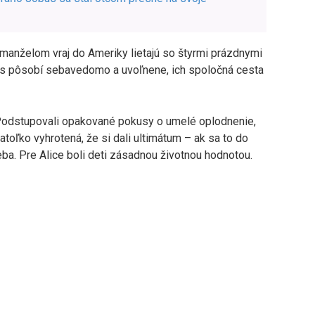
 manželom vraj do Ameriky lietajú so štyrmi prázdnymi
nes pôsobí sebavedomo a uvoľnene, ich spoločná cesta
a. Podstupovali opakované pokusy o umelé oplodnenie,
natoľko vyhrotená, že si dali ultimátum – ak sa to do
ba. Pre Alice boli deti zásadnou životnou hodnotou.