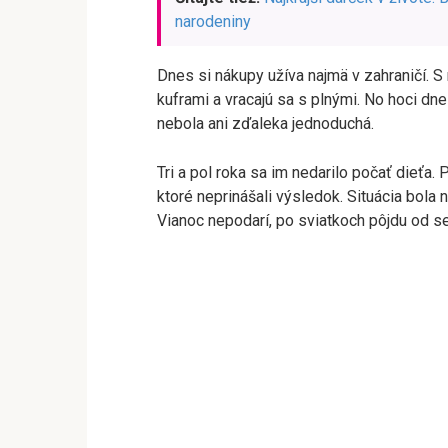
narodeniny
Dnes si nákupy užíva najmä v zahraničí. S
kuframi a vracajú sa s plnými. No hoci d
nebola ani zďaleka jednoduchá.
Tri a pol roka sa im nedarilo počať dieť
ktoré neprinášali výsledok. Situácia bola 
Vianoc nepodarí, po sviatkoch pôjdu od se