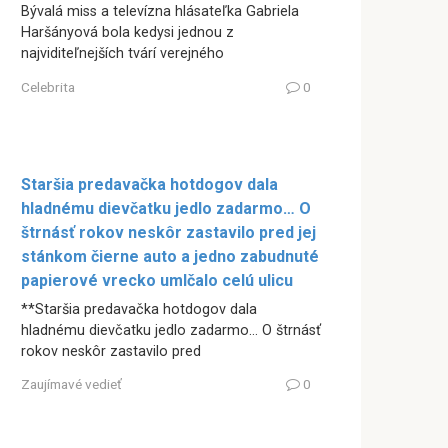
Bývalá miss a televízna hlásateľka Gabriela
Haršányová bola kedysi jednou z
najviditeľnejších tvárí verejného
Celebrita
0
Staršia predavačka hotdogov dala
hladnému dievčatku jedlo zadarmo… O
štrnásť rokov neskôr zastavilo pred jej
stánkom čierne auto a jedno zabudnuté
papierové vrecko umlčalo celú ulicu
**Staršia predavačka hotdogov dala
hladnému dievčatku jedlo zadarmo… O štrnásť
rokov neskôr zastavilo pred
Zaujímavé vedieť
0