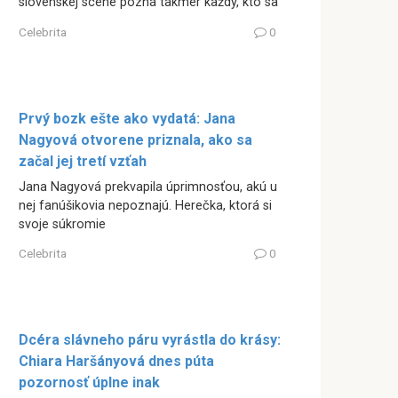
slovenskej scéne pozná takmer každý, kto sa
Celebrita
0
Prvý bozk ešte ako vydatá: Jana
Nagyová otvorene priznala, ako sa
začal jej tretí vzťah
Jana Nagyová prekvapila úprimnosťou, akú u
nej fanúšikovia nepoznajú. Herečka, ktorá si
svoje súkromie
Celebrita
0
Dcéra slávneho páru vyrástla do krásy:
Chiara Haršányová dnes púta
pozornosť úplne inak