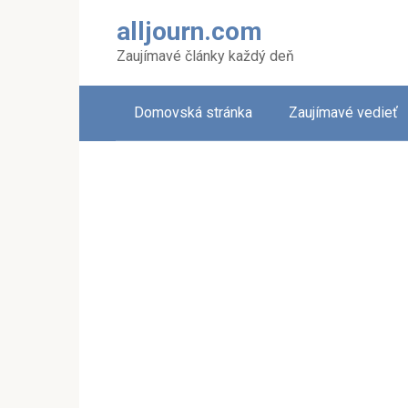
Skip
alljourn.com
to
content
Zaujímavé články každý deň
Domovská stránka
Zaujímavé vedieť