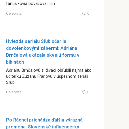
fanúšikovia považovali ich
Celebrita
0
Hviezda seriálu Sľub očarila
dovolenkovými zábermi: Adriána
Brnčalová ukázala skvelú formu v
bikinách
Adriánu Brnčalovú si diváci obľúbili najmä ako
učiteľku Zuzanu Fraňovú v úspešnom seriáli
Sľub,
Celebrita
0
Po Ráchel prichádza ďalšia výrazná
premena: Slovenské influencerky