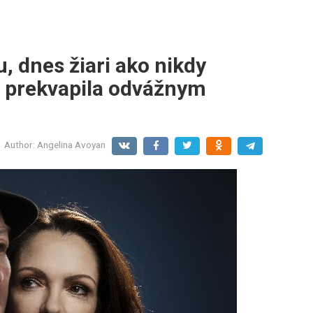
, dnes žiari ako nikdy
á prekvapila odvážnym
Author:
Angelina Avoyan