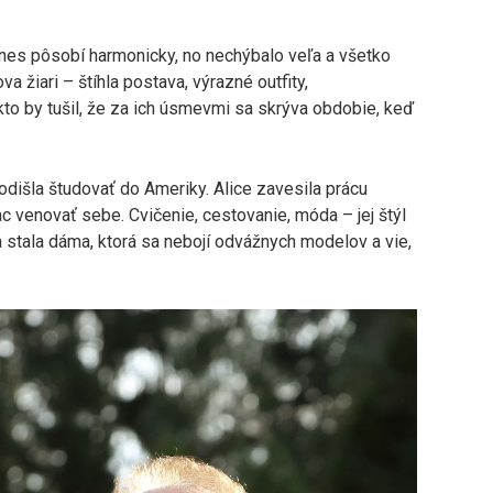
nes pôsobí harmonicky, no nechýbalo veľa a všetko
a žiari – štíhla postava, výrazné outfity,
to by tušil, že za ich úsmevmi sa skrýva obdobie, keď
 odišla študovať do Ameriky. Alice zavesila prácu
ac venovať sebe. Cvičenie, cestovanie, móda – jej štýl
 stala dáma, ktorá sa nebojí odvážnych modelov a vie,