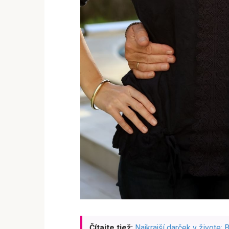
Čítajte tiež:
Najkrajší darček v živote: