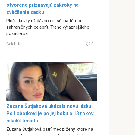
otvorene priznávajú zákroky na
zväčšenie zadku
Plnšie krivky už dávno nie sú iba témou
zahraničných celebrít. Trend výraznejšieho
pozadia sa
Celebrita
0
Zuzana Šutjaková ukázala novú lásku:
Po Lobotkovi je po jej boku o 13 rokov
mladší tenista
Zuzana Šutjaková patrí medzi ženy, ktoré na