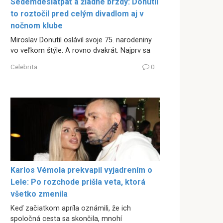
Sedemdesiatpäť a žiadne brzdy: Donutil
to roztočil pred celým divadlom aj v
nočnom klube
Miroslav Donutil oslávil svoje 75. narodeniny
vo veľkom štýle. A rovno dvakrát. Najprv sa
Celebrita
0
Karlos Vémola prekvapil vyjadrením o
Lele: Po rozchode prišla veta, ktorá
všetko zmenila
Keď začiatkom apríla oznámili, že ich
spoločná cesta sa skončila, mnohí