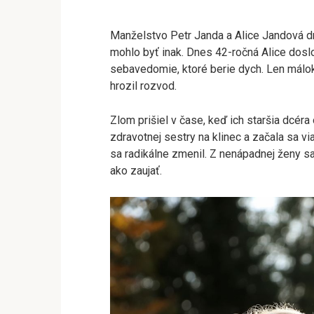
Manželstvo Petr Janda a Alice Jandová d
mohlo byť inak. Dnes 42-ročná Alice doslov
sebavedomie, ktoré berie dych. Len málok
hrozil rozvod.
Zlom prišiel v čase, keď ich staršia dcéra
zdravotnej sestry na klinec a začala sa vi
sa radikálne zmenil. Z nenápadnej ženy sa
ako zaujať.