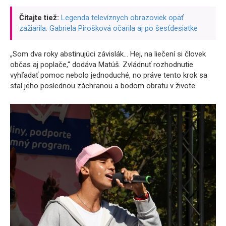
Čítajte tiež:
Legenda televíznych obrazoviek opäť
zažiarila: Gabriela Pirošková očarila aj po šesťdesiatke
„Som dva roky abstinujúci závislák… Hej, na liečení si človek
občas aj poplače,“ dodáva Matúš. Zvládnuť rozhodnutie
vyhľadať pomoc nebolo jednoduché, no práve tento krok sa
stal jeho poslednou záchranou a bodom obratu v živote.