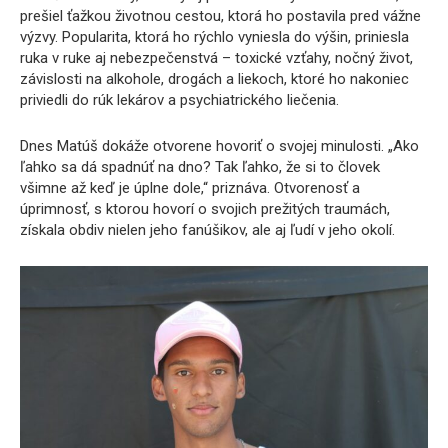
prešiel ťažkou životnou cestou, ktorá ho postavila pred vážne
výzvy. Popularita, ktorá ho rýchlo vyniesla do výšin, priniesla
ruka v ruke aj nebezpečenstvá – toxické vzťahy, nočný život,
závislosti na alkohole, drogách a liekoch, ktoré ho nakoniec
priviedli do rúk lekárov a psychiatrického liečenia.
Dnes Matúš dokáže otvorene hovoriť o svojej minulosti. „Ako
ľahko sa dá spadnúť na dno? Tak ľahko, že si to človek
všimne až keď je úplne dole,“ priznáva. Otvorenosť a
úprimnosť, s ktorou hovorí o svojich prežitých traumách,
získala obdiv nielen jeho fanúšikov, ale aj ľudí v jeho okolí.