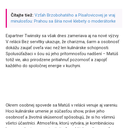
Čítajte tiež:
Vzťah Brzobohatého a Písařovicovej je vraj
minulosťou: Prahou sa šíria nové klebety o moderátorke
Expartner Twiinsky sa však dnes zameriava aj na nové výzvy.
V relácii Bez servítky ukazuje, že charizma, šarm a osobnosť
dokážu zaujať oveľa viac než len kulinárske schopnosti.
Spolusúťažiaci v šou sú jeho prítomnosťou nadšení – Matúš
totiž vie, ako prirodzene pritiahnuť pozornosť a zapojiť
každého do spoločnej energie v kuchyni.
Okrem osobnej spovede sa Matúš v relácii venuje aj vareniu.
Hoci kulinárske umenie je súčasťou show, práve jeho
osobnosť a životná skúsenosť spôsobujú, že si ho všimnú
všetci účastníci. Atmosféra, ktorú vytvára, je kombináciou