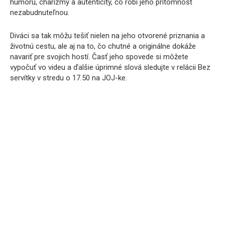
humoru, charizmy a autenticity, čo robí jeho prítomnosť
nezabudnuteľnou.
Diváci sa tak môžu tešiť nielen na jeho otvorené priznania a
životnú cestu, ale aj na to, čo chutné a originálne dokáže
navariť pre svojich hostí. Časť jeho spovede si môžete
vypočuť vo videu a ďalšie úprimné slová sledujte v relácii Bez
servítky v stredu o 17.50 na JOJ-ke.