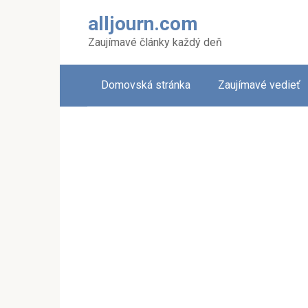
Skip
alljourn.com
to
content
Zaujímavé články každý deň
Domovská stránka
Zaujímavé vedieť