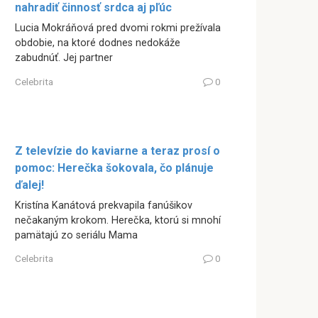
nahradiť činnosť srdca aj pľúc
Lucia Mokráňová pred dvomi rokmi prežívala
obdobie, na ktoré dodnes nedokáže
zabudnúť. Jej partner
Celebrita
0
Z televízie do kaviarne a teraz prosí o
pomoc: Herečka šokovala, čo plánuje
ďalej!
Kristína Kanátová prekvapila fanúšikov
nečakaným krokom. Herečka, ktorú si mnohí
pamätajú zo seriálu Mama
Celebrita
0