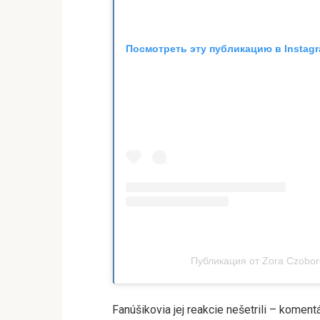
Посмотреть эту публикацию в Instag
Публикация от Zora Czobor
Fanúšikovia jej reakcie nešetrili – komen