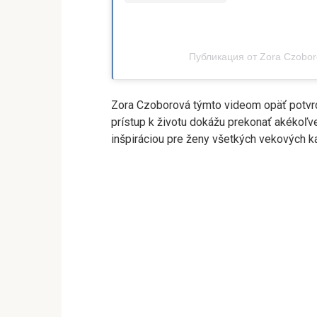
Публикация от Zora Czobor
Zora Czoborová týmto videom opäť potvrdi
prístup k životu dokážu prekonať akékoľv
inšpiráciou pre ženy všetkých vekových kate