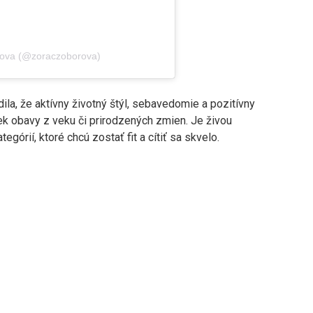
ova (@zoraczoborova)
la, že aktívny životný štýl, sebavedomie a pozitívny
ek obavy z veku či prirodzených zmien. Je živou
górií, ktoré chcú zostať fit a cítiť sa skvelo.