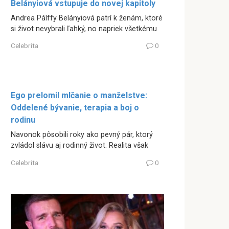
Belányiová vstupuje do novej kapitoly
Andrea Pálffy Belányiová patrí k ženám, ktoré
si život nevybrali ľahký, no napriek všetkému
Celebrita
0
Ego prelomil mlčanie o manželstve:
Oddelené bývanie, terapia a boj o
rodinu
Navonok pôsobili roky ako pevný pár, ktorý
zvládol slávu aj rodinný život. Realita však
Celebrita
0