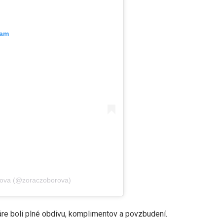
ram
ova (@zoraczoborova)
táre boli plné obdivu, komplimentov a povzbudení.