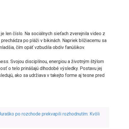
e len číslo. Na sociálnych sieťach zverejnila video z
rechádza po pláži v bikinách. Napriek blížiacemu sa
 mladšia, čím opäť vzbudila obdiv fanúšikov.
ess. Svojou disciplínou, energiou a životným štýlom
vosť o telo prinášajú dlhodobé výsledky. Postavu jej
sledujú, ako sa udržiava v takejto forme aj tesne pred
uraško po rozchode prekvapili rozhodnutím: Kvôli