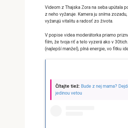
Videom z Thajska Zora na seba upútala poz
z neho vyžaruje. Kamera ju sníma zozadu,
vyžarujú vitalitu a radosť zo života.
V popise videa moderátorka priamo priznala
film, že tvoja riť a telo vyzerá ako v 30ti
(najlepší manžel), plná energie, vo fitku i
Čítajte tiež:
Bude z nej mama? Dejda
jedinou vetou