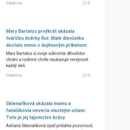
Celebrita
0
Mary Bartalos prvýkrát ukázala
tváričku dcérky Rut: Malé dievčatko
dostalo meno s dojímavým príbehom
Mary Bartalos si svoje súkromie dlhodobo
chráni a rodinné chvíle neukazuje verejnosti
každý deň.
Celebrita
0
Sklenaříková ukázala mamu a
fanúšikovia neveria vlastným očiam:
Toto je jej tajomstvo krásy
Adriana Sklenaříková opäť pritiahla pozornosť,