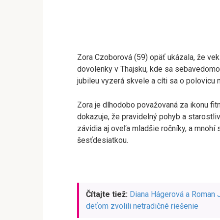
Zora Czoborová (59) opäť ukázala, že vek j
dovolenky v Thajsku, kde sa sebavedomo p
jubileu vyzerá skvele a cíti sa o polovicu
Zora je dlhodobo považovaná za ikonu fitn
dokazuje, že pravidelný pohyb a starostli
závidia aj oveľa mladšie ročníky, a mnohí 
šesťdesiatkou.
Čítajte tiež:
Diana Hágerová a Roman J
deťom zvolili netradičné riešenie