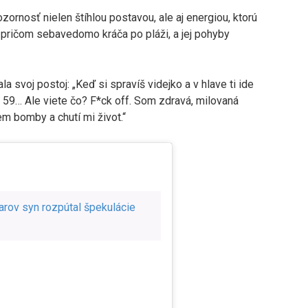
ornosť nielen štíhlou postavou, ale aj energiou, ktorú
 pričom sebavedomo kráča po pláži, a jej pohyby
 svoj postoj: „Keď si spravíš videjko a v hlave ti ide
ch. 59… Ale viete čo? F*ck off. Som zdravá, milovaná
dem bomby a chutí mi život.“
rov syn rozpútal špekulácie