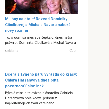
Milióny na stole! Rozvod Dominiky
Cibulkovej a Michala Navaru naberá
nový rozmer
To, o čom sa mesiace šepkalo, dnes riešia
právnici. Dominika Cibulková a Michal Navara
Celebrita
0
Dcéra slávneho páru vyrástla do krásy:
Chiara Haršányová dnes púta
pozornosť úplne inak
Bývalá miss a televízna hlásateľka Gabriela
Haršányová bola kedysi jednou z
najviditeľnejších tvárí verejného