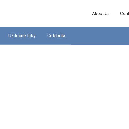
About Us
Cont
Užitočné triky
Celebrita