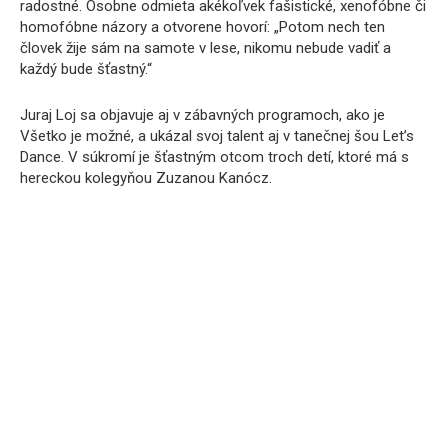
radostné. Osobne odmieta akékoľvek fašistické, xenofóbne či
homofóbne názory a otvorene hovorí: „Potom nech ten
človek žije sám na samote v lese, nikomu nebude vadiť a
každý bude šťastný.“
Juraj Loj sa objavuje aj v zábavných programoch, ako je
Všetko je možné, a ukázal svoj talent aj v tanečnej šou Let’s
Dance. V súkromí je šťastným otcom troch detí, ktoré má s
hereckou kolegyňou Zuzanou Kanócz.