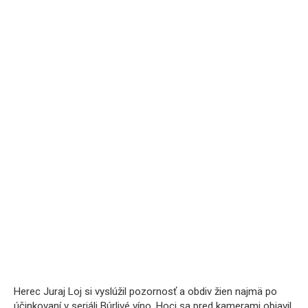
Herec Juraj Loj si vyslúžil pozornosť a obdiv žien najmä po
účinkovaní v seriáli Búrlivé víno. Hoci sa pred kamerami objavil