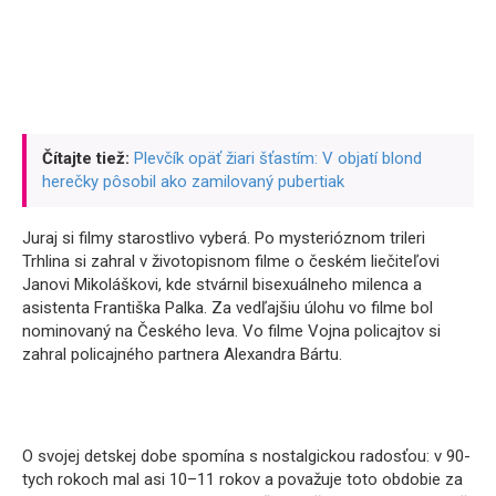
Čítajte tiež:
Plevčík opäť žiari šťastím: V objatí blond
herečky pôsobil ako zamilovaný pubertiak
Juraj si filmy starostlivo vyberá. Po mysterióznom trileri
Trhlina si zahral v životopisnom filme o českém liečiteľovi
Janovi Mikoláškovi, kde stvárnil bisexuálneho milenca a
asistenta Františka Palka. Za vedľajšiu úlohu vo filme bol
nominovaný na Českého leva. Vo filme Vojna policajtov si
zahral policajného partnera Alexandra Bártu.
O svojej detskej dobe spomína s nostalgickou radosťou: v 90-
tych rokoch mal asi 10–11 rokov a považuje toto obdobie za