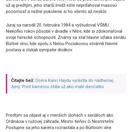
už aj predtým, jeho starší imidž ešte nepriťahoval masovú
pozornosť a nežné pokolenie si ho všimlo až neskôr.
Juraj sa narodil 20. februára 1984 a vyštudoval VŠMU.
Niekoľko rokov pôsobil v divadle v Nitre, kde si zdokonaľoval
svoje herecké schopnosti. Známy sa stal hlavne vďaka seriálu
Búrlivé víno, kde spolu s Nelou Pociskovou stvárnili hlavné
postavy a získali sympatie divákov.
Čítajte tiež:
Dcéra Karin Haydu vyrástla do nádhernej
ženy: Pred kamerou stála už ako malé dievčatko
Predtým sa objavil aj v menších úlohách v seriáloch ako
Ordinácia v ružovej záhrade, Mesto tieňov či Nesmrteľní.
Postupne sa jeho kariéra rozrastala a po Búrlivom víne