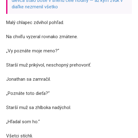
dievča stálo bosé v snehu celé hodiny — až kým zvuk v
diaľke nezmenil všetko
Malý chlapec zdvihol pohľad.
Na chvíľu vyzeral rovnako zmätene.
„Vy poznáte moje meno?“
Starší muž prikývol, neschopný prehovoriť.
Jonathan sa zamračil.
„Poznáte toto dieťa?“
Starší muž sa zhlboka nadýchol.
„Hľadal som ho.“
Všetci stíchli.