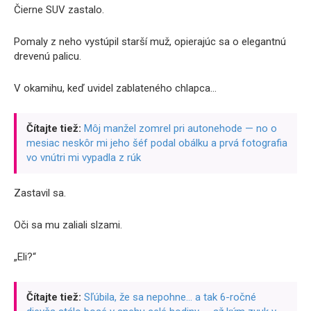
Čierne SUV zastalo.
Pomaly z neho vystúpil starší muž, opierajúc sa o elegantnú
drevenú palicu.
V okamihu, keď uvidel zablateného chlapca…
Čítajte tiež:
Môj manžel zomrel pri autonehode — no o
mesiac neskôr mi jeho šéf podal obálku a prvá fotografia
vo vnútri mi vypadla z rúk
Zastavil sa.
Oči sa mu zaliali slzami.
„Eli?“
Čítajte tiež:
Sľúbila, že sa nepohne… a tak 6-ročné