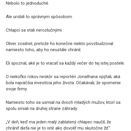
Nebolo to jednoduché.
Ale urobili to správnym spôsobom.
Chlapci sa stali nerozlučnými.
Oliver zosilnel, pretože ho konečne niekto povzbudzoval
namiesto toho, aby ho neustále chránil.
Eli spoznal, aké je to vracať sa každý večer do tej istej postele.
O niekoľko rokov neskôr sa reportéri Jonathana opýtali, aká
bola najväčšia investícia jeho života. Očakávali, že spomenie
svoje firmy.
Namiesto toho sa usmial na dvoch mladých mužov, ktorí sa
spolu smiali na druhej strane záhrady.
„V deň, keď ma jeden malý zablatený chlapec naučil, že
chrániť dieťa nie je to isté ako dovoliť mu skutočne žiť.“