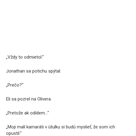
„Vždy to odmietol.“
Jonathan sa potichu spýtal:
„Prečo?“
Eli sa pozrel na Olivera.
„Pretože ak odídem…“
„Moji malí kamaráti v útulku si budú myslieť, že som ich
opustil.“