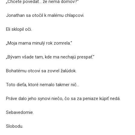
„Chcete povedať… že nemá domov?“
Jonathan sa otočil k malému chlapcovi.
Eli sklopil oči.
„Moja mama minulý rok zomrela.“
„Bývam všade tam, kde ma nechajú prespať.“
Bohatému otcovi sa zovrel žalúdok.
Toto dieťa, ktoré nemalo takmer nič…
Práve dalo jeho synovi niečo, čo sa za peniaze kúpiť nedá.
Sebavedomie.
Slobodu.