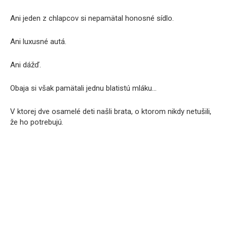
Ani jeden z chlapcov si nepamätal honosné sídlo.
Ani luxusné autá.
Ani dážď.
Obaja si však pamätali jednu blatistú mláku…
V ktorej dve osamelé deti našli brata, o ktorom nikdy netušili,
že ho potrebujú.