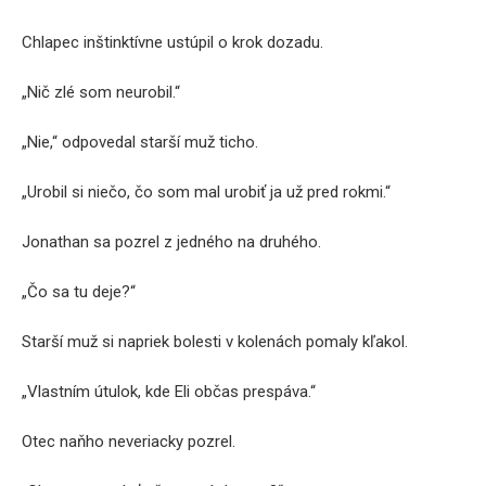
Chlapec inštinktívne ustúpil o krok dozadu.
„Nič zlé som neurobil.“
„Nie,“ odpovedal starší muž ticho.
„Urobil si niečo, čo som mal urobiť ja už pred rokmi.“
Jonathan sa pozrel z jedného na druhého.
„Čo sa tu deje?“
Starší muž si napriek bolesti v kolenách pomaly kľakol.
„Vlastním útulok, kde Eli občas prespáva.“
Otec naňho neveriacky pozrel.