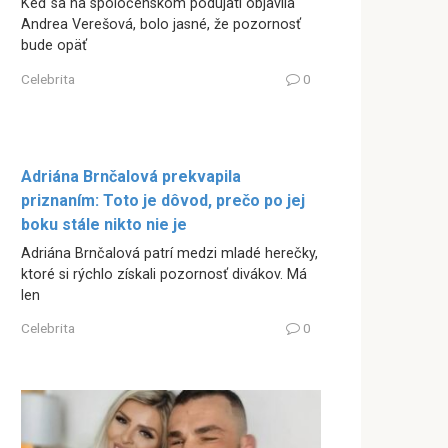
Keď sa na spoločenskom podujatí objavila
Andrea Verešová, bolo jasné, že pozornosť
bude opäť
Celebrita
0
Adriána Brnčalová prekvapila
priznaním: Toto je dôvod, prečo po jej
boku stále nikto nie je
Adriána Brnčalová patrí medzi mladé herečky,
ktoré si rýchlo získali pozornosť divákov. Má
len
Celebrita
0