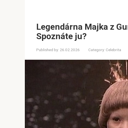
Legendárna Majka z Gu
Spoznáte ju?
Published by:
26.02.2026
Category:
Celebrita