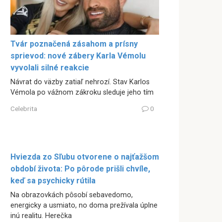
Tvár poznačená zásahom a prísny
sprievod: nové zábery Karla Vémolu
vyvolali silné reakcie
Návrat do väzby zatiaľ nehrozí. Stav Karlos
Vémola po vážnom zákroku sleduje jeho tím
Celebrita
0
Hviezda zo Sľubu otvorene o najťažšom
období života: Po pôrode prišli chvíle,
keď sa psychicky rútila
Na obrazovkách pôsobí sebavedomo,
energicky a usmiato, no doma prežívala úplne
inú realitu. Herečka