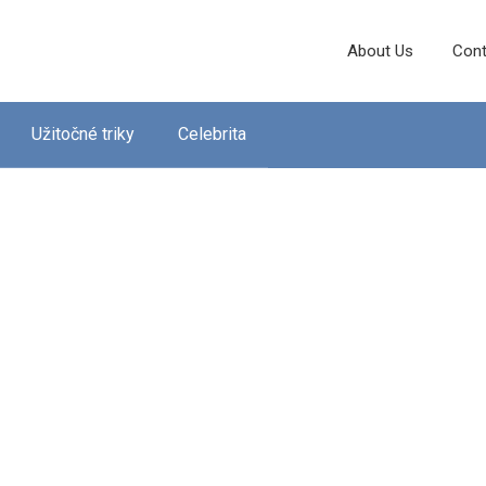
About Us
Cont
Užitočné triky
Celebrita