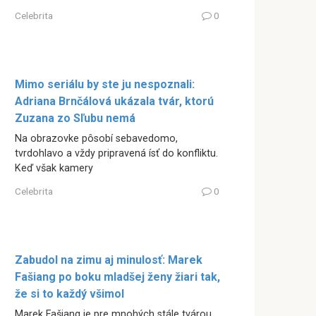
Celebrita
0
Mimo seriálu by ste ju nespoznali:
Adriana Brnčálová ukázala tvár, ktorú
Zuzana zo Sľubu nemá
Na obrazovke pôsobí sebavedomo,
tvrdohlavo a vždy pripravená ísť do konfliktu.
Keď však kamery
Celebrita
0
Zabudol na zimu aj minulosť: Marek
Fašiang po boku mladšej ženy žiari tak,
že si to každý všimol
Marek Fašiang je pre mnohých stále tvárou,