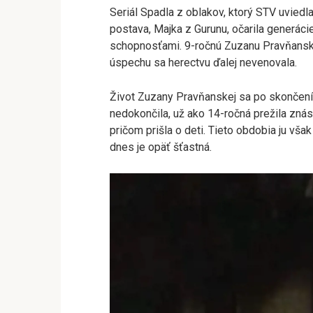
Seriál Spadla z oblakov, ktorý STV uviedl
postava, Majka z Gurunu, očarila generá
schopnosťami. 9-ročnú Zuzanu Pravňanskú 
úspechu sa herectvu ďalej nevenovala.
Život Zuzany Pravňanskej sa po skončení d
nedokončila, už ako 14-ročná prežila znási
pričom prišla o deti. Tieto obdobia ju vš
dnes je opäť šťastná.