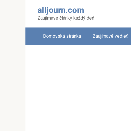
Skip
alljourn.com
to
content
Zaujímavé články každý deň
Domovská stránka
Zaujímavé vedieť