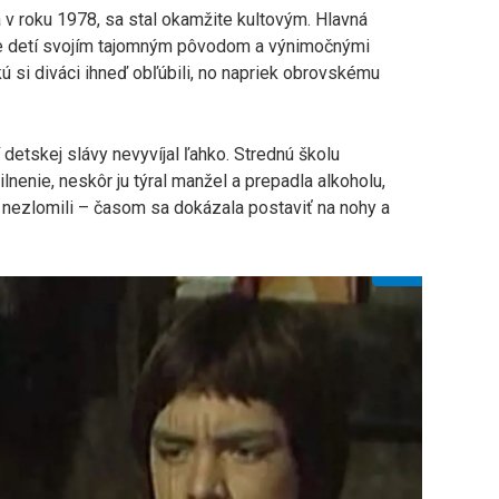
a v roku 1978, sa stal okamžite kultovým. Hlavná
cie detí svojím tajomným pôvodom a výnimočnými
si diváci ihneď obľúbili, no napriek obrovskému
etskej slávy nevyvíjal ľahko. Strednú školu
lnenie, neskôr ju týral manžel a prepadla alkoholu,
ak nezlomili – časom sa dokázala postaviť na nohy a