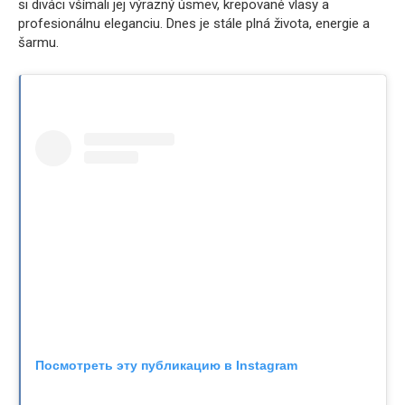
si diváci všímali jej výrazný úsmev, krepované vlasy a
profesionálnu eleganciu. Dnes je stále plná života, energie a
šarmu.
Посмотреть эту публикацию в Instagram