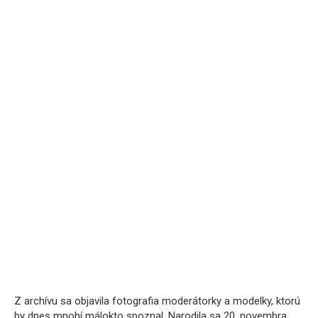
Z archívu sa objavila fotografia moderátorky a modelky, ktorú
by dnes mnohí málokto spoznal. Narodila sa 20. novembra