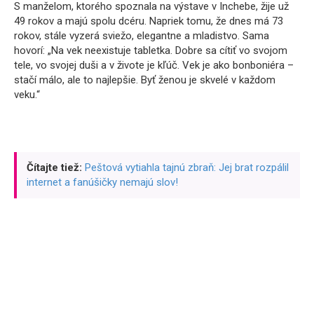
S manželom, ktorého spoznala na výstave v Inchebe, žije už
49 rokov a majú spolu dcéru. Napriek tomu, že dnes má 73
rokov, stále vyzerá sviežo, elegantne a mladistvo. Sama
hovorí: „Na vek neexistuje tabletka. Dobre sa cítiť vo svojom
tele, vo svojej duši a v živote je kľúč. Vek je ako bonboniéra –
stačí málo, ale to najlepšie. Byť ženou je skvelé v každom
veku.“
Čítajte tiež:
Peštová vytiahla tajnú zbraň: Jej brat rozpálil
internet a fanúšičky nemajú slov!