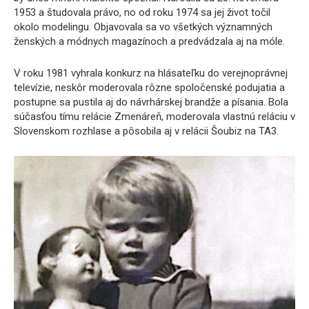
1953 a študovala právo, no od roku 1974 sa jej život točil
okolo modelingu. Objavovala sa vo všetkých významných
ženských a módnych magazínoch a predvádzala aj na móle.
V roku 1981 vyhrala konkurz na hlásateľku do verejnoprávnej
televízie, neskôr moderovala rôzne spoločenské podujatia a
postupne sa pustila aj do návrhárskej brandže a písania. Bola
súčasťou tímu relácie Zmenáreň, moderovala vlastnú reláciu v
Slovenskom rozhlase a pôsobila aj v relácii Šoubiz na TA3.