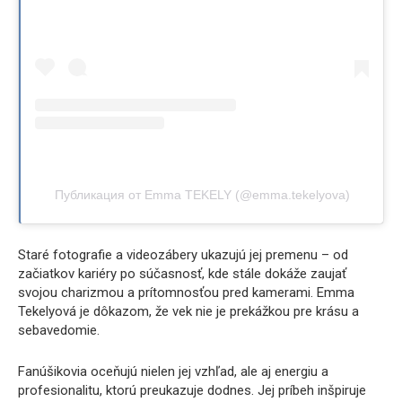
Публикация от Emma TEKELY (@emma.tekelyova)
Staré fotografie a videozábery ukazujú jej premenu – od
začiatkov kariéry po súčasnosť, kde stále dokáže zaujať
svojou charizmou a prítomnosťou pred kamerami. Emma
Tekelyová je dôkazom, že vek nie je prekážkou pre krásu a
sebavedomie.
Fanúšikovia oceňujú nielen jej vzhľad, ale aj energiu a
profesionalitu, ktorú preukazuje dodnes. Jej príbeh inšpiruje