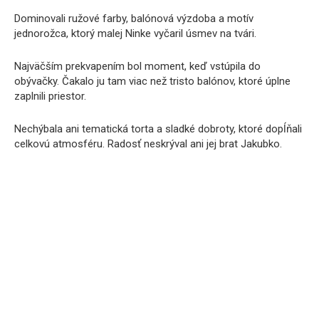
Dominovali ružové farby, balónová výzdoba a motív
jednorožca, ktorý malej Ninke vyčaril úsmev na tvári.
Najväčším prekvapením bol moment, keď vstúpila do
obývačky. Čakalo ju tam viac než tristo balónov, ktoré úplne
zaplnili priestor.
Nechýbala ani tematická torta a sladké dobroty, ktoré dopĺňali
celkovú atmosféru. Radosť neskrýval ani jej brat Jakubko.