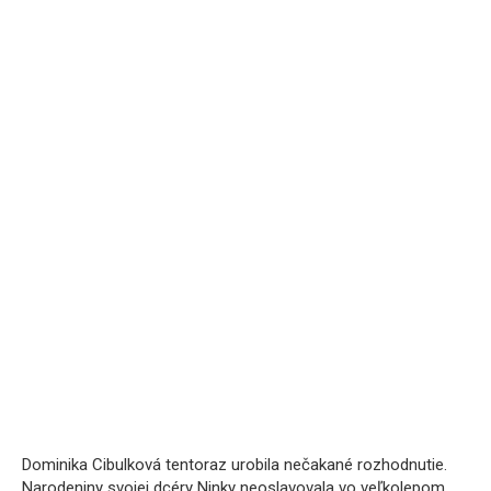
Dominika Cibulková tentoraz urobila nečakané rozhodnutie.
Narodeniny svojej dcéry Ninky neoslavovala vo veľkolepom