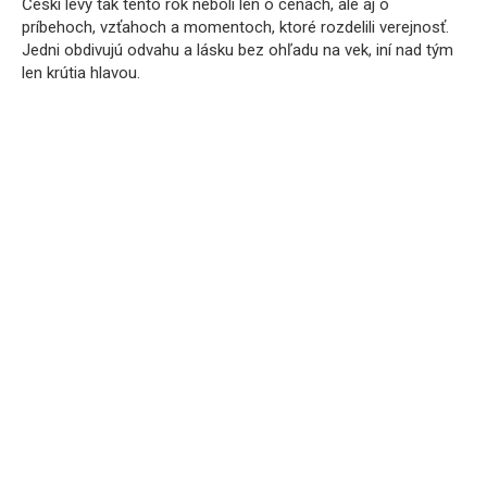
Českí levy tak tento rok neboli len o cenách, ale aj o
príbehoch, vzťahoch a momentoch, ktoré rozdelili verejnosť.
Jedni obdivujú odvahu a lásku bez ohľadu na vek, iní nad tým
len krútia hlavou.