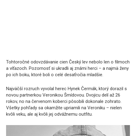
Tohtoročné odovzdávanie cien Český lev nebolo len o filmoch
a víťazoch. Pozornosť si ukradli aj známi herci – a najmä ženy
po ich boku, ktoré boli o celé desaťročia mladšie.
Najväčší rozruch vyvolal herec Hynek Čermák, ktorý dorazil s
novou partnerkou Veronikou Šmídovou. Dvojicu delí až 26
rokov, no na červenom koberci pôsobili dokonale zohrato.
Všetky pohľady sa okamžite upriamili na Veroniku – nielen
kvôli veku, ale aj kvôli jej odvážnemu outfitu.