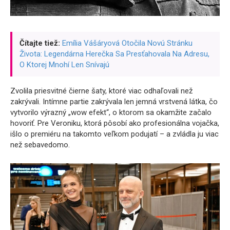
Čítajte tiež:
Emília Vášáryová Otočila Novú Stránku
Života: Legendárna Herečka Sa Presťahovala Na Adresu,
O Ktorej Mnohí Len Snívajú
Zvolila priesvitné čierne šaty, ktoré viac odhaľovali než
zakrývali. Intímne partie zakrývala len jemná vrstvená látka, čo
vytvorilo výrazný „wow efekt“, o ktorom sa okamžite začalo
hovoriť. Pre Veroniku, ktorá pôsobí ako profesionálna vojačka,
išlo o premiéru na takomto veľkom podujatí – a zvládla ju viac
než sebavedomo.