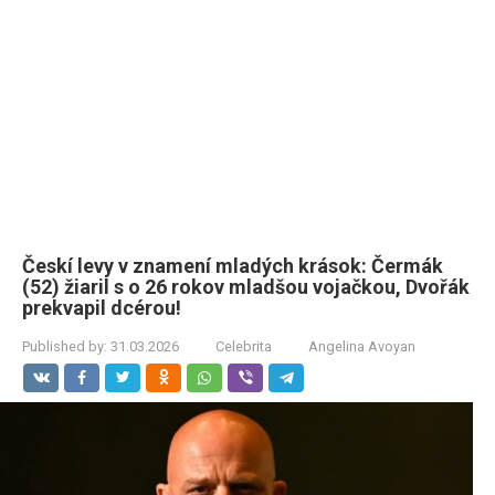
Českí levy v znamení mladých krások: Čermák
(52) žiaril s o 26 rokov mladšou vojačkou, Dvořák
prekvapil dcérou!
Published by:
31.03.2026
Celebrita
Angelina Avoyan