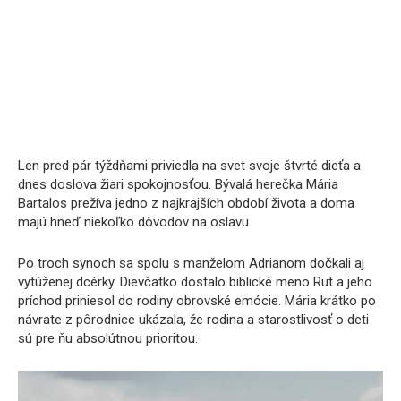
Len pred pár týždňami priviedla na svet svoje štvrté dieťa a
dnes doslova žiari spokojnosťou. Bývalá herečka Mária
Bartalos prežíva jedno z najkrajších období života a doma
majú hneď niekoľko dôvodov na oslavu.
Po troch synoch sa spolu s manželom Adrianom dočkali aj
vytúženej dcérky. Dievčatko dostalo biblické meno Rut a jeho
príchod priniesol do rodiny obrovské emócie. Mária krátko po
návrate z pôrodnice ukázala, že rodina a starostlivosť o deti
sú pre ňu absolútnou prioritou.