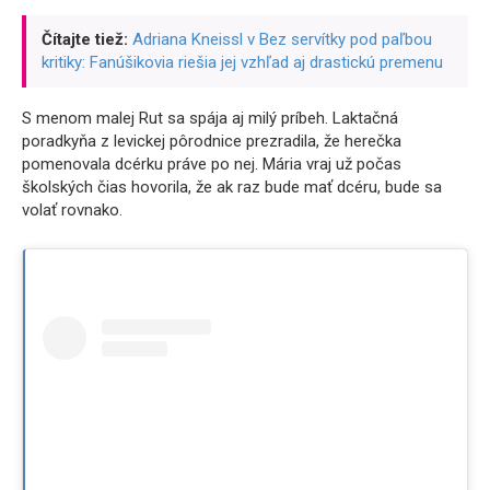
Čítajte tiež:
Adriana Kneissl v Bez servítky pod paľbou
kritiky: Fanúšikovia riešia jej vzhľad aj drastickú premenu
S menom malej Rut sa spája aj milý príbeh. Laktačná
poradkyňa z levickej pôrodnice prezradila, že herečka
pomenovala dcérku práve po nej. Mária vraj už počas
školských čias hovorila, že ak raz bude mať dcéru, bude sa
volať rovnako.