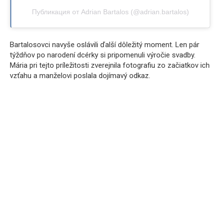
Публикация от Adrian Bartalos (@adrian.bartalos)
Bartalosovci navyše oslávili ďalší dôležitý moment. Len pár
týždňov po narodení dcérky si pripomenuli výročie svadby.
Mária pri tejto príležitosti zverejnila fotografiu zo začiatkov ich
vzťahu a manželovi poslala dojímavý odkaz.