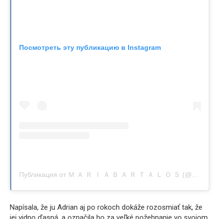
Посмотреть эту публикацию в Instagram
Публикация от Ｍ Ａ Ｒ Ｉ Ａ Ｂ Ａ Ｒ Ｔ Ａ Ｌ Ｏ Ｓ (@maria.bartalos)
Napísala, že ju Adrian aj po rokoch dokáže rozosmiať tak, že
jej vidno ďasná, a označila ho za veľké požehnanie vo svojom